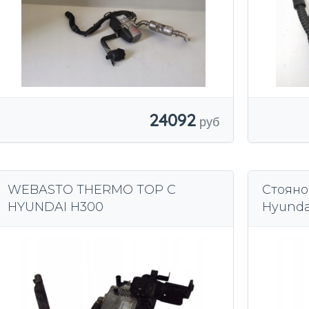
24092
WEBASTO THERMO TOP C
Стояно
HYUNDAI H300
Hyunda
122R00