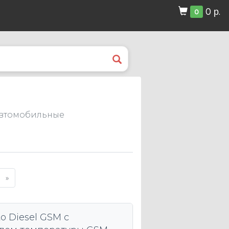
0 р.
0
автомобильные
»
o Diesel GSM с