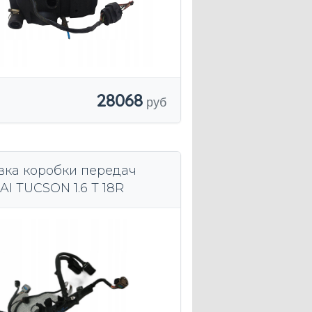
28068
вка коробки передач
I TUCSON 1.6 T 18R