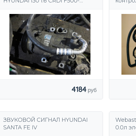
HYUNDAI I30 1.6 CRDI F500-
контро
AN8CA03 (X)
контро
4184
ЗВУКОВОЙ СИГНАЛ HYUNDAI
Webast
SANTA FE IV
0.0л эл