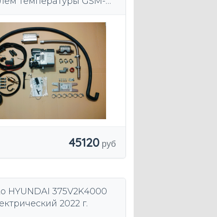
лем температуры GSM-
ллер Thermo Top C
45120
o HYUNDAI 375V2K4000
ектрический 2022 г.