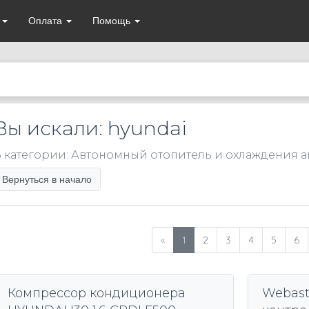
а
Оплата
Помощь
Вы искали: hyundai
 категории: Автономный отопитель и охлаждения 
Вернуться в начало
«
1
2
3
4
5
6
Компрессор кондиционера
Webast