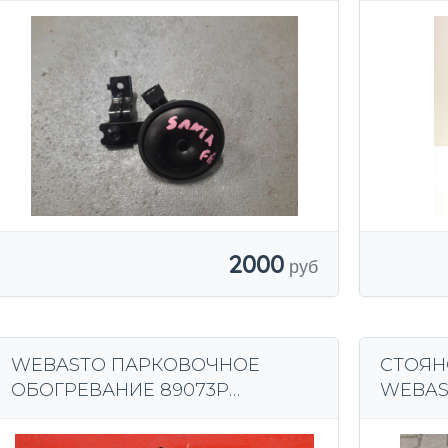
2000
WEBASTO ПАРКОВОЧНОЕ
СТОЯН
ОБОГРЕВАНИЕ 89073P
WEBAS
HYUNDAI H-1 II i800 2.5 CRDI 170
902103
л.с. 07-