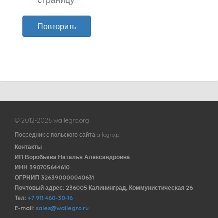
Повторить
© 2012-2026 wallegro.org
Посредник с польского сайта allegro.pl
Контакты
ИП Воробьева Наталья Александровна
ИНН 390705644610
ОГРНИП 326390000040631
Почтовый адрес: 236005 Калининград, Коммунистическая 26
Тел:
+7 911 460-30-16
E-mail:
sales@wallegro.ru