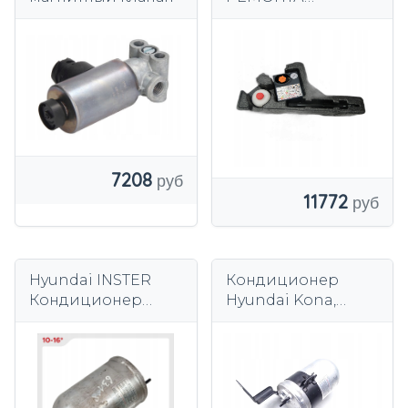
КОМПРЕССОРА
HYUNDAI SANTA FE
IV 2021
7208
11772
Hyundai INSTER
Кондиционер
Кондиционер
Hyundai Kona,
осушитель воздуха
осушитель воздуха,
A/C EV
электродвигатель
Электродвигатель
A/C EV, 2024 г.