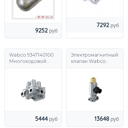
7292
9252
Wabco 9347140100
Электромагнитный
Многоходовой
клапан Wabco
клапан
4721732260
5444
13648