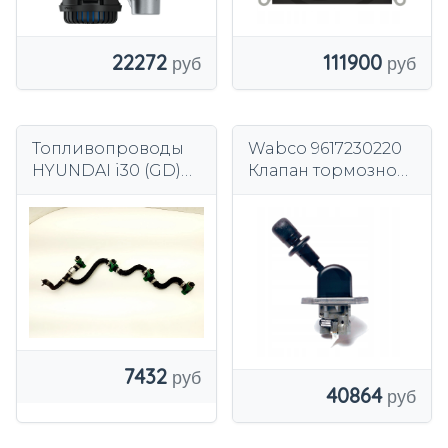
22272
111900
Топливопроводы
Wabco 9617230220
HYUNDAI i30 (GD)
Клапан тормозной,
180912 1.6л дизель
стояночный
81кВт 2015 г.
тормоз
7432
40864