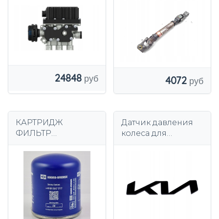
передней оси
Hyundai i40 Diesel
24848
4072
КАРТРИДЖ
Датчик давления
ФИЛЬТР
колеса для
ОСУШИТЕЛЯ
HYUNDAI I30 1.6 0
ВОЗДУХА KNORR
MAN MERCEDES