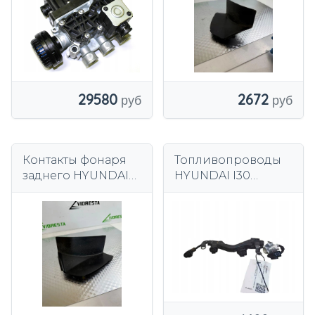
29580
2672
Контакты фонаря
Топливопроводы
заднего HYUNDAI
HYUNDAI I30
TUCSON (TL, TLE)
ESTATE (FD)
92401D3 1.68л
55568706 1.6л
дизель 2018
дизель 85кВт 2011 г.