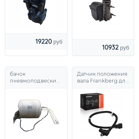
19220
10932
бачок
Датчик положения
пневмоподвески
вала Frankberg для
HYUNDAI EQUUS
Hyundai Terracan
GENESIS 55849-
HP 396004X100
3M000