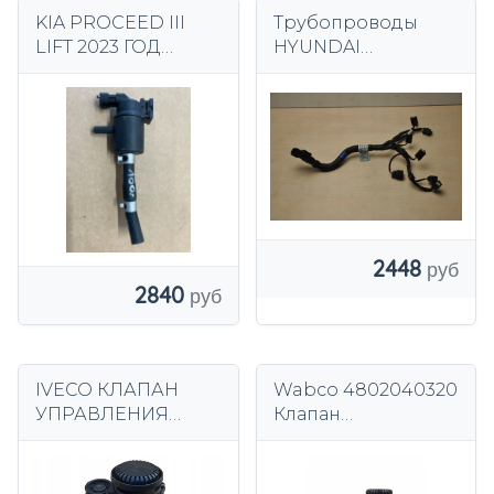
KIA PROCEED III
Трубопроводы
LIFT 2023 ГОД
HYUNDAI
ДАТЧИК ТОПЛИВА
353022M400 1.6L
OEM 28910-3L000
2022 г.
1.6 T-GDI
2448
2840
IVECO КЛАПАН
Wabco 4802040320
УПРАВЛЕНИЯ
Клапан
ПРИЦЕПОМ
регулирующий,
WABCO 9730090180
прицеп