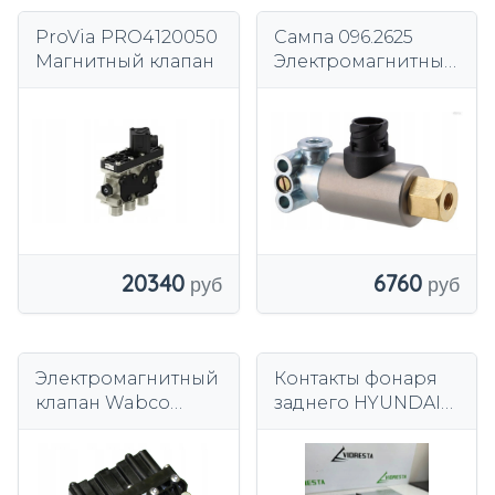
ProVia PRO4120050
Сампа 096.2625
Магнитный клапан
Электромагнитный
клапан
20340
6760
Электромагнитный
Контакты фонаря
клапан Wabco
заднего HYUNDAI
4728800610
TUCSON (TL, TLE)
9240203 1.68л
дизель 2018 г.