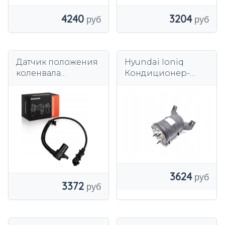
4240
3204
Датчик положения
Hyundai Ioniq
коленвала
Кондиционер-
Frankberg для
осушитель A/C
Hyundai Tucson TL
Elektro 100 кВт (136
TLE KIA Cee'D JD
л.с.)
3624
3372