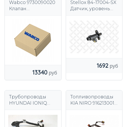
Wabco 9730090020
Stellox 84-17004-SX
Клапан
Датчик, уровень
регулирующий,
пневмоподвески
прицеп
1692
13340
Трубопроводы
Топливопроводы
HYUNDAI IONIQ
KIA NIRO 9162130016
(AE) 3534103HA0 1.6L
1.6L гибрид 104кВт
2017
2019