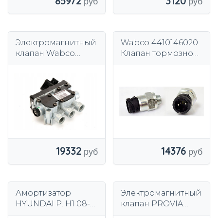
85972
3120
Электромагнитный
Wabco 4410146020
клапан Wabco
Клапан тормозной,
4728800200
прицеп
19332
14376
Амортизатор
Электромагнитный
HYUNDAI P. H1 08-
клапан PROVIA
LE
PRO4120070