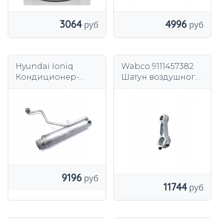
3064
4996
Hyundai Ioniq
Wabco 9111457382
Кондиционер-
Шатун воздушного
осушитель A/C
компрессора
Elektro 100 кВт (136
л.с.)
9196
11744