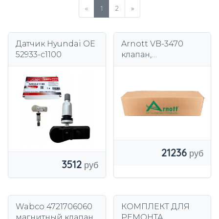
«
1
2
»
Датчик Hyundai OE
Arnott VB-3470
52933-c1100
клапан,
пневматическая
система
21236
3512
Wabco 4721706060
КОМПЛЕКТ ДЛЯ
магнитный клапан
РЕМОНТА