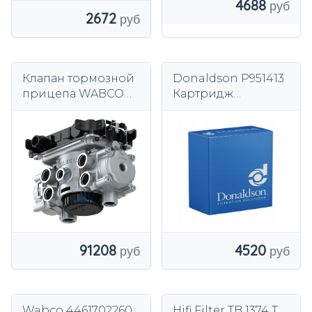
4688
2672
Клапан тормозной
Donaldson P951413
прицепа WABCO
Картридж
480104002R
осушителя воздуха,
пневматическая
установка
91208
4520
Wabco 4461702260
Hifi Filter TB 1374 T