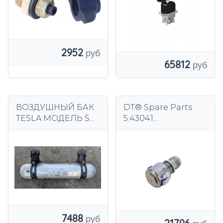
2952
65812
ВОЗДУШНЫЙ БАК
DT® Spare Parts
TESLA МОДЕЛЬ S
5.43041
LIFT 6006408-00-B
Электромагнитный
клапан
7488