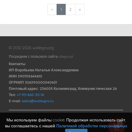
«
1
2
»
© 2012-2026 wallegro.org
Посредник с польского сайта allegro.pl
Контакты
ИП Воробьева Наталья Александровна
ИНН 390705644610
ОГРНИП 326390000040631
Почтовый адрес: 236005 Калининград, Коммунистическая 26
Тел:
+7 911 460-30-16
E-mail:
sales@wallegro.ru
Мы используем файлы cookie. Продолжая использовать сайт,
Договор оферты
0
вы соглашаетесь с нашей
Политикой обработки персональных
Политика обработки персональных данных