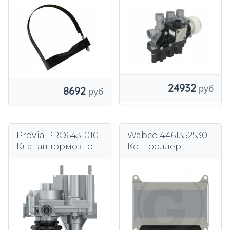
24932
8692
ProVia PRO6431010
Wabco 4461352530
Клапан тормозной,
Контроллер,
прицеп
система
регулирования
тормозного/
движущего усилия