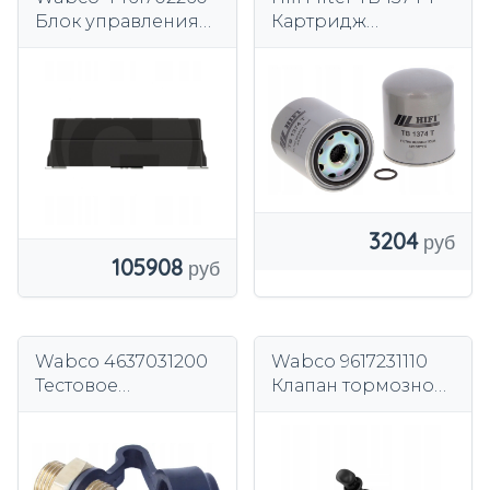
Блок управления
Картридж
пневмоподвеской
осушителя воздуха,
пневматическая
установка
3204
105908
Wabco 4637031200
Wabco 9617231110
Тестовое
Клапан тормозной,
соединение
стояночный
тормоз