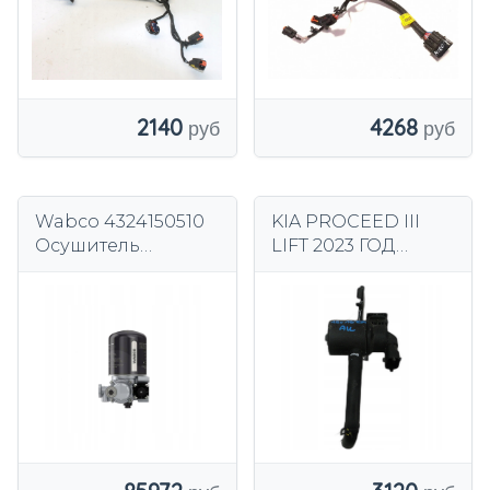
2140
4268
Wabco 4324150510
KIA PROCEED III
Осушитель
LIFT 2023 ГОД
воздуха,
ДАТЧИК ТОПЛИВА
пневматическая
OEM 28910-3L000
установка
1.6 T-GDI