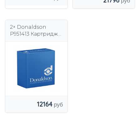
21796
2× Donaldson
P951413 Картридж
осушителя воздуха,
пневматическая
установка
12164