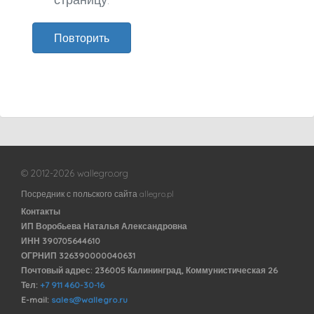
Повторить
© 2012-2026 wallegro.org
Посредник с польского сайта allegro.pl
Контакты
ИП Воробьева Наталья Александровна
ИНН 390705644610
ОГРНИП 326390000040631
Почтовый адрес: 236005 Калининград, Коммунистическая 26
Тел:
+7 911 460-30-16
E-mail:
sales@wallegro.ru