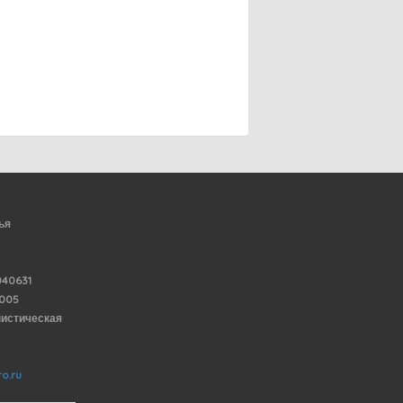
ья
40631
6005
нистическая
o.ru