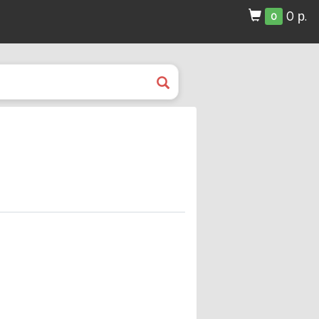
0 р.
0