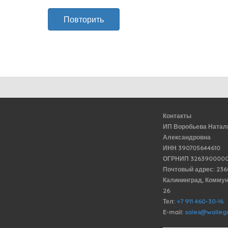
Повторить
Контакты
ИП Воробьева Натал
Александровна
ИНН 390705644610
ОГРНИП 3263900000
Почтовый адрес: 23
Калининград, Комму
26
Тел:
+7 911 460-30-16
E-mail:
sales@wallegr