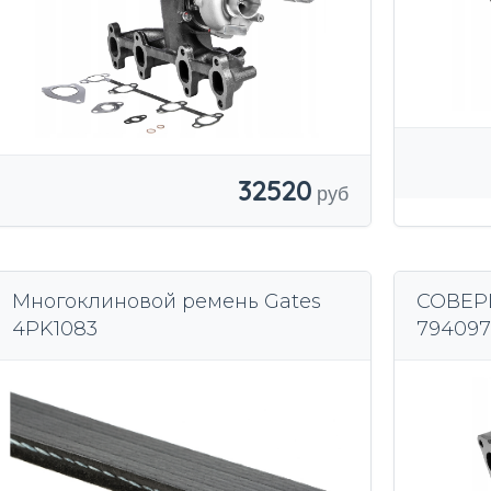
32520
Многоклиновой ремень Gates
СОВЕР
4PK1083
794097
1.7CRDi 1