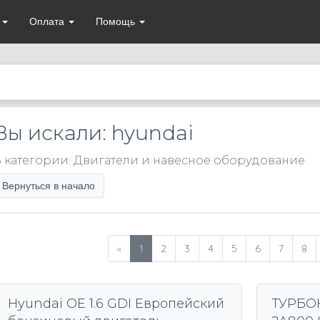
а
Оплата
Помощь
Вы искали: hyundai
 категории: Двигатели и навесное оборудование
Вернуться в начало
«
1
2
3
4
5
6
7
8
Hyundai OE 1.6 GDI Европейский
ТУРБО