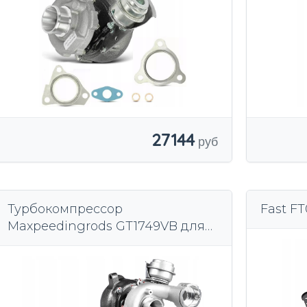
27144
Турбокомпрессор
Fast F
Maxpeedingrods GT1749VB для
VW Golf Mk4 Bora 1.9 TDI