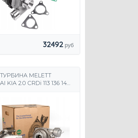
32492
 ТУРБИНА MELETT
 KIA 2.0 CRDi 113 136 140
D4EA 757886