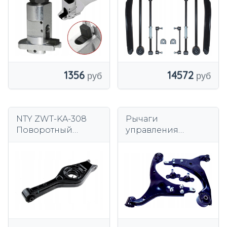
подвески
Sportage II
1356
14572
NTY ZWT-KA-308
Рычаги
Поворотный
управления
рычаг, подвеска
передние пины
колеса
NTY HYUNDAI i30 и
KIA Ceed PRO CEED
и до 2009.10!