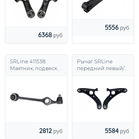
5556
6368
SRLine 411538
Рычаг SRLine
Маятник, подвеска
передний левый/
колеса
правый для
Hyundai Getz TB
2001-2011 гг.
2812
5584