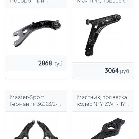
Поворотный
Маятник, подвеска
рычаг, подвеска
колеса
колеса
2868
3064
Master-Sport
Маятник, подвеска
Германия 36963/2-
колес NTY ZWT-HY-
KIT-MS Комплект
525
поворотного
рычага, подвеска
колеса