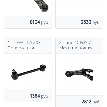
8104
2532
NTY ZWT-KA-307
SRLine 401537-7
Поворотный
Маятник, подвеска
рычаг, подвеска
колеса
колеса
1384
2812