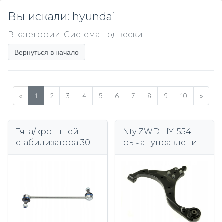
Вы искали: hyundai
В категории: Система подвески
Вернуться в начало
«
1
2
3
4
5
6
7
8
9
10
»
Тяга/кронштейн
Nty ZWD-HY-554
стабилизатора 30-
рычаг управления,
16 060 0080 MEYLE
подвеска колеса