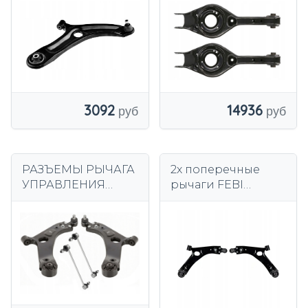
колеса
3092
14936
РАЗЪЕМЫ РЫЧАГА
2x поперечные
УПРАВЛЕНИЯ
рычаги FEBI
HYUNDAI IX35 KIA
BILSTEIN
SPORTAGE
ПЕРЕДНИЕ Л+П
ПЕРЕДНИЙ ЛЕВЫЙ
для KIA, HYUNDAI
ПРАВЫЙ SRL/NTY
SPORTAGE III, ix35 I