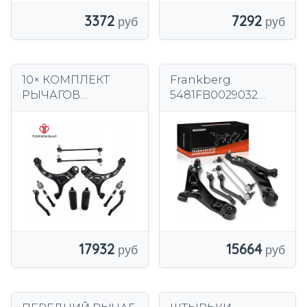
3372
7292
10× КОМПЛЕКТ
Frankberg
РЫЧАГОВ
5481FB0029032
ПОДВЕСКИ P
Комплект
HYUNDAI SANTA FE
поворотного
II
рычага, подвеска
колес
17932
15664