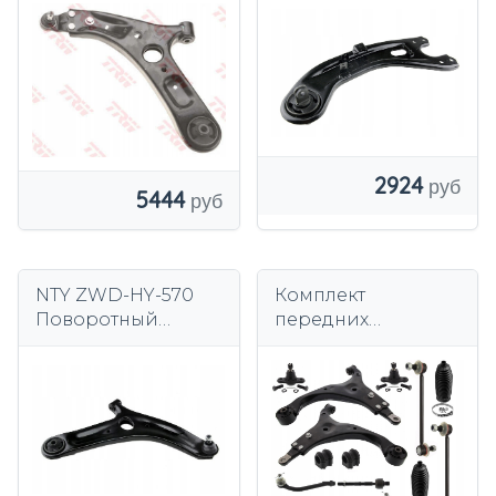
2924
5444
NTY ZWD-HY-570
Комплект
Поворотный
передних
рычаг, подвеска
поперечных
колеса
рычагов для Kia
Ceed и Hyundai i30