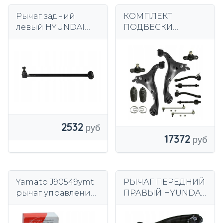
Рычаг задний
КОМПЛЕКТ
левый HYUNDAI
ПОДВЕСКИ
SANTA FE SRLine
РЫЧАГОВ Hyundai
405037-3
i30 FD
2532
17372
Yamato J90549ymt
РЫЧАГ ПЕРЕДНИЙ
рычаг управления,
ПРАВЫЙ HYUNDAI
подвеска колеса
i20 I, 2012-2015 гг.