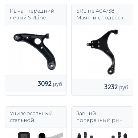
Рычаг передний
SRLine 404738
левый SRLine
Маятник, подвеска
HYUNDAI GETZ TB
колеса
05.02-09.05 404237
3092
3232
Универсальный
Задний
стальной
поперечный рычаг
сепаратор Ertons
SRLine для Hyundai
для демонтажа
Tucson и Kia