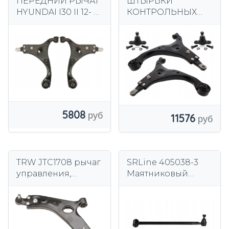
ПЕРЕДНИЙ РЫЧАГ
ШТЫРЬКИ
HYUNDAI I30 II 12- +
КОНТРОЛЬНЫХ
Рычаг передний
РЫЧАГОВ KIA CEED
правый KIA CEE'D
06-09 HYUNDAI I30
08/09-08/12 SRLine
-09
401538
5808
11576
TRW JTC1708 рычаг
SRLine 405038-3
управления,
Маятниковый
подвеска колеса
рычаг, подвеска
колес