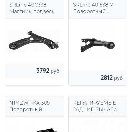
SRLine 40C338
SRLine 401538-7
Маятник, подвеска
Поворотный
колес
рычаг, подвеска
колеса
3792
2812
NTY ZWT-KA-309
РЕГУЛИРУЕМЫЕ
Поворотный
ЗАДНИЕ РЫЧАГИ
рычаг, подвеска
ДЛЯ KIA И
колеса
HYUNDAI I30