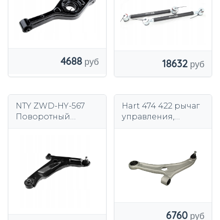
4688
18632
NTY ZWD-HY-567
Hart 474 422 рычаг
Поворотный
управления,
рычаг, подвеска
подвеска колеса
колеса
6760