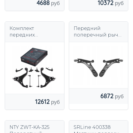
4688
10372
Комплект
Передний
передних
поперечный рычаг
поперечных
SRLine
рычагов SRLine
левый+правый для
для Hyundai
Hyundai ix35/Kia
Tucson / Kia
Sportage III
Sportage 2004-
6872
12612
NTY ZWT-KA-325
SRLine 400338