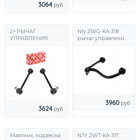
3064
2× РЫЧАГ
Nty ZWG-KA-318
УПРАВЛЕНИЯ
рычаг управления,
MEYLE KIA T. CEED
подвеска колеса
06-/HYUNDAI I30 07-
L 28-160500038
3960
3624
Маятник, подвеска
NTY ZWT-KA-317