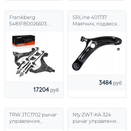
Frankberg
SRLine 401737
5481FB0026603
Маятник, подвеска
Комплект
колеса
поворотного
рычага, подвеска
колес
3484
17204
TRW JTC1702 рычаг
Nty ZWT-KA-324
управления,
рычаг управления,
подвеска колеса
подвеска колеса