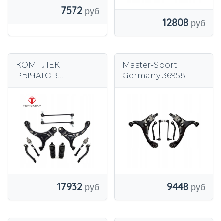
7572
12808
КОМПЛЕКТ
Master-Sport
РЫЧАГОВ
Germany 36958 -
ПОДВЕСКИ P
KIT-MS комплект
HYUNDAI SANTA FE
рычага
II
управления,
подвеска колеса
17932
9448