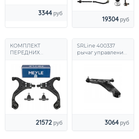
3344
19304
КОМПЛЕКТ
SRLine 400337
ПЕРЕДНИХ
рычаг управления,
РЫЧАГОВ HYUNDAI
подвеска колеса
TUCSON JM KIA
SPORTAGE II 2
MEYLE
21572
3064