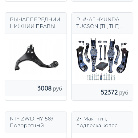
РЫЧАГ ПЕРЕДНИЙ
РЫЧАГ HYUNDAI
НИЖНИЙ ПРАВЫЙ
TUCSON (TL, TLE)
HYUNDAI TUCSON
KIA SPORTAGE IV
KIA SPORTAGE
QL QLE 15r- 4WD
ВИНТЫ 4x4
3008
52372
NTY ZWD-HY-569
2× Маятник,
Поворотный
подвеска колес
рычаг, подвеска
SRLine 401537-6