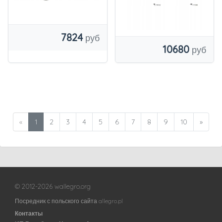
7824
10680
«
1
2
3
4
5
6
7
8
9
10
»
© 2012-2026 wallegro.org
Посредник с польского сайта allegro.pl
Контакты