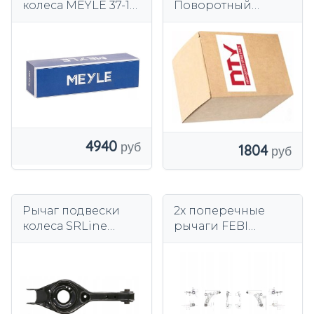
колеса MEYLE 37-16
Поворотный
050 0098
рычаг, подвеска
колеса
4940
1804
Рычаг подвески
2x поперечные
колеса SRLine
рычаги FEBI
401537-6
BILSTEIN
ПЕРЕДНИЕ L+R для
HYUNDAI, KIA i30 II,
CEE'D II, i30