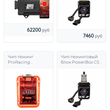
62200
7460
Чип-тюнинг
Чип-тюнинговый
ProRacing
блок PowerBox CS2
ЧИПТЮНИНГ
HYUNDAI i10 1.1 69
PRORACING OBD2
л.с.
375