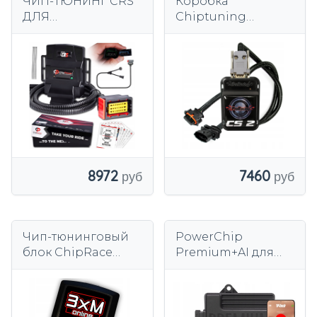
ЧИП-ТЮНИНГ CRS
Коробка
ДЛЯ
Chiptuning
АВТОМОБИЛЕЙ С
ProRacing
ДИЗЕЛЬНЫМ
Chiptuning для
ДВИГАТЕЛЕМ
бензинового
COMMON RAIL 08-
автомобиля CS2
19
8972
7460
Чип-тюнинговый
PowerChip
блок ChipRace
Premium+AI для
digital для
Hyundai Tucson IV
штатного
(2020-) 1.6 T-GDi 150
дизельного
км 110
топлива Common