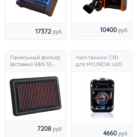
10400
17372
Панельный фильтр
Чип-тюнинг CR1
(вставки) K&N 33-
для HYUNDAI ix20
5050
1.4 CRDi 90 л.с.
7208
4660