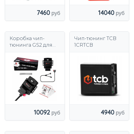
14040
7460
Коробка чип-
Чип-тюнинг TCB
тюнинга GS2 для
1CRTCB
Hyundai i20 II (GB)
1.0 T-GDI 2014-2020
гг.
10092
4940