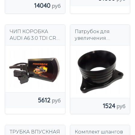
14040
ЧИП КОРОБКА
Патрубок для
AUDI A6 3.0 TDI CR
увеличения
C7 211 Л.С. ТЮНИНГ
диаметра турбо-
выхода Hyundai
i30N
5612
1524
ТРУБКА ВПУСКНАЯ
Комплект шлангов