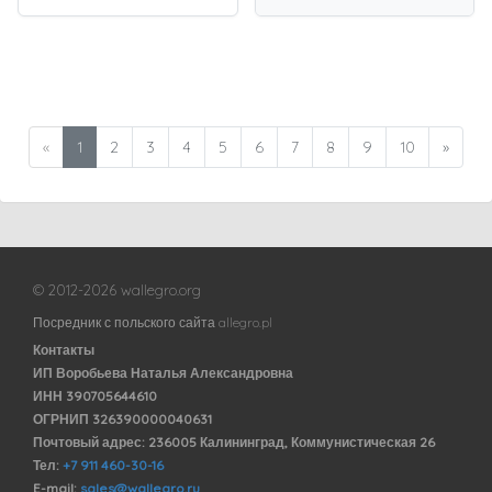
«
1
2
3
4
5
6
7
8
9
10
»
© 2012-2026 wallegro.org
Посредник с польского сайта allegro.pl
Контакты
ИП Воробьева Наталья Александровна
ИНН 390705644610
ОГРНИП 326390000040631
Почтовый адрес: 236005 Калининград, Коммунистическая 26
Тел:
+7 911 460-30-16
E-mail:
sales@wallegro.ru