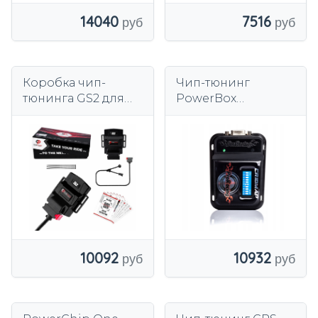
14040
7516
Коробка чип-
Чип-тюнинг
тюнинга GS2 для
PowerBox
Hyundai Tucson III
ProRacing
(TL) 1.6 GDI 132KM
PRORACING-
2015-2020 гг.
CR10MAP
10092
10932