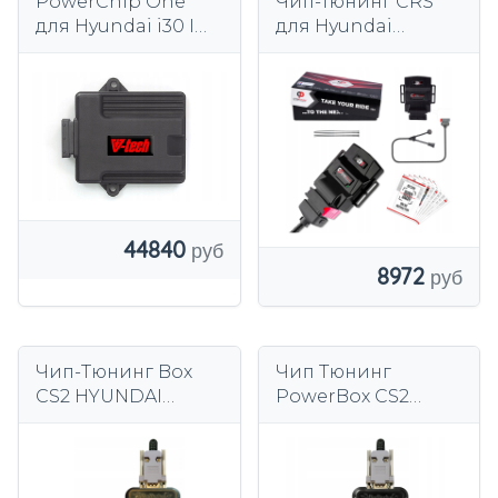
PowerChip One
Чип-тюнинг CRS
для Hyundai i30 I
для Hyundai
(2007-2012) 1.6 CRDi
Tucson I (JM) 2.0
110 км 81 кВт
CRDi 140/150 км
2004-2010 гг.
44840
8972
Чип-Тюнинг Box
Чип Тюнинг
CS2 HYUNDAI
PowerBox CS2
VELOSTER 1.6 GDI
HYUNDAI TUCSON
140KM
1.6 176KM