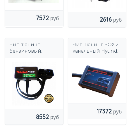
7572
2616
Чип-тюнинг
Чип Тюнинг BOX 2-
бензиновый
канальный Hyundai
Hyundai i10, i20, i30,
i20 1.1 CRDi
i40, ix20, ix35, Santa
FE,Tuscon
17372
8552