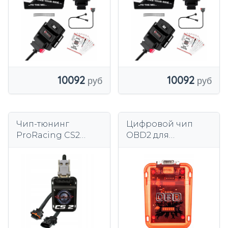
10092
10092
Чип-тюнинг
Цифровой чип
ProRacing CS2
OBD2 для
HYUNDAI ix35 1.6 135
бензинового и
л.с.
дизельного
тюнинга