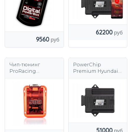
Rail
62200
9560
Чип-тюнинг
PowerChip
ProRacing
Premium Hyundai
цифровой OBD2
Tucson IV (2020-) 1.6
Европейский
T-GDi 150 км 110 кВт
51000