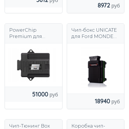
8972
PowerChip
Чип-бокс UNICATE
Premium для
для Ford MONDEO
Hyundai Tucson IV
TITANIUM 1.5 TDCI
1.6 T-GDi Hybrid 230
км 169 кВт
51000
18940
Чип-Тюнинг Box
Коробка чип-