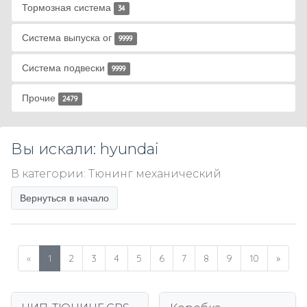
Тормозная система
34
Система выпуска ог
9999
Система подвески
9999
Прочие
2479
Вы искали: hyundai
В категории: Тюнинг механический
Вернуться в начало
«
1
2
3
4
5
6
7
8
9
10
»