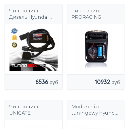
Чип-тюнинг
Чип-тюнинг
Дизель Hyundai
PRORACING
CRDI i10, i20, i30,
CR10MAP 714
i40, ix35, Santa Fe,
Tucson
6536
10932
Чип-тюнинг
Moduł chip
UNICATE
tuningowy Hyundai
УМЕНЬШИТЬ
i10, i20, i30, i40, ix35,
СЖИГАНИЕ
ix55, Santa Fe,