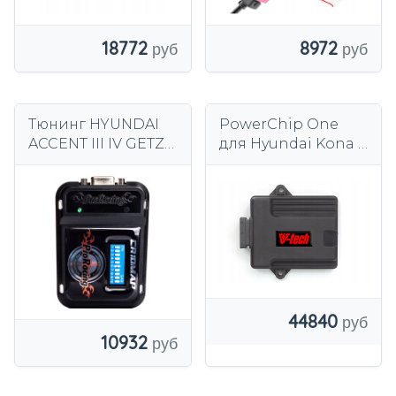
18772
8972
Тюнинг HYUNDAI
PowerChip One
ACCENT III IV GETZ
для Hyundai Kona I
1.5 1.6 1.7 CRDi
(2017-2020) 1.6 T-GDI
177 км 130 кВт
44840
10932