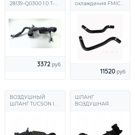
28139-Q0300 1.0 T-
охлаждения FMIC
GDI HYUNDAI
Hyundai Tiburon V6
BAYON LIFT
GT 2.7L Черный
3372
11520
ВОЗДУШНЫЙ
ШЛАНГ
ШЛАНГ TUCSON IV
ВОЗДУШНАЯ
1.6 T-GDI 28130-
ТРУБКА HYUNDAI
N9400
KONA 28140-J9100
28139-J9100