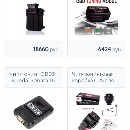
БЕНЗИНА CR
Tuscon
18660
6424
Чип-тюнинг OBD3
Чип-тюнинговая
Hyundai Sonata 1.6
коробка CRS для
2.0 2.4 3.3 V6
Hyundai ix35 (LM)
Sonata VII (LF) 1.7
CRDi 116/141KM