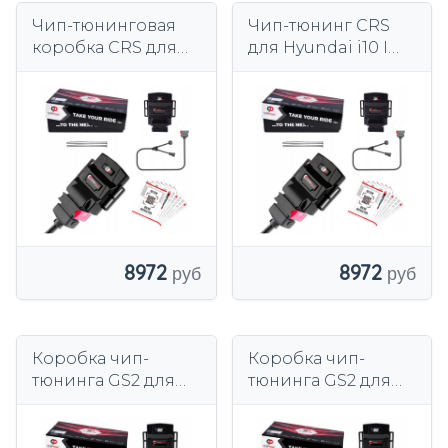
Чип-тюнинговая
Чип-тюнинг CRS
коробка CRS для
для Hyundai i10 I
Hyundai Santa Fe II
(PA) 1.1 CRDi 55kW
(CM) 2.2 CRDi
75KM 2008-2017
197/200км
8972
8972
Коробка чип-
Коробка чип-
тюнинга GS2 для
тюнинга GS2 для
Hyundai Tucson I
Hyundai i30 III (PD)
(JM) 2.0 2.4 2004-
1.0 1.4 1.6 2017-2019 гг.
2010 гг.