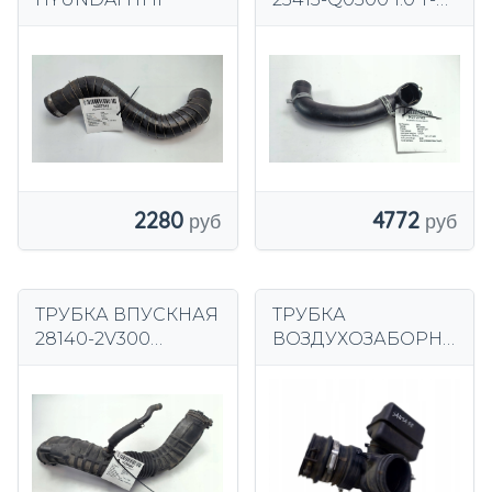
GDI HYUNDAI
BAYON LIFT
2280
4772
ТРУБКА ВПУСКНАЯ
ТРУБКА
28140-2V300
ВОЗДУХОЗАБОРНИ
HYUNDAI
КА HYUNDAI SANTA
VELOSTER
FE I 2.7 V6 28191-
26000