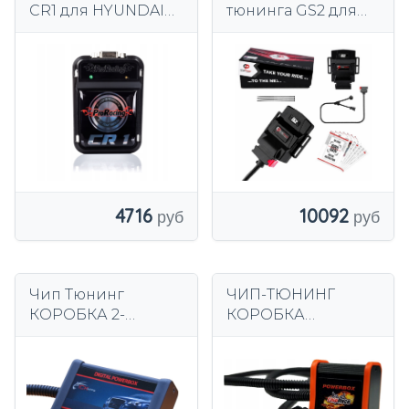
CR1 для HYUNDAI
тюнинга GS2 для
i40 1.7 CRDi 136KM
Hyundai Getz (TB) 1,1
1,3 1,4 2002-2010 гг.
4716
10092
Чип Тюнинг
ЧИП-ТЮНИНГ
КОРОБКА 2-
КОРОБКА
канальный Hyundai
HYUNDAI i40 1.7
Tucson 1.7 CRDi
CRDI 136 л.с.