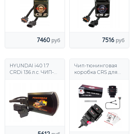
7460
7516
HYUNDAI i40 1.7
Чип-тюнинговая
CRDi 136 л.с. ЧИП-
коробка CRS для
ТЮНИНГ
Hyundai iLoad/iMax
(H-1) 2.5 CRDi
136/163/170KM
5612