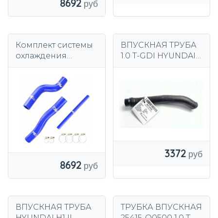
8692
Комплект системы
ВПУСКНАЯ ТРУБА
охлаждения
1.0 T-GDI HYUNDAI
FMIC.EU для
BAYON LIFT
Hyundai Genesis
Coupe 2.0T 2010-
2012 гг.
3372
8692
ВПУСКНАЯ ТРУБА
ТРУБКА ВПУСКНАЯ
HYUNDAI H1 II
25415-Q0500 1.0 T-