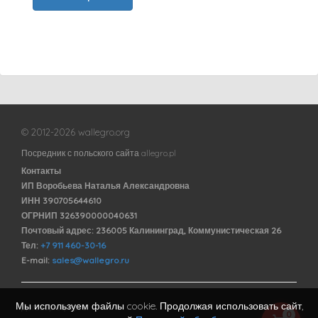
© 2012-2026 wallegro.org
Посредник с польского сайта allegro.pl
Контакты
ИП Воробьева Наталья Александровна
ИНН 390705644610
ОГРНИП 326390000040631
Почтовый адрес: 236005 Калининград, Коммунистическая 26
Тел:
+7 911 460-30-16
E-mail:
sales@wallegro.ru
Мы используем файлы cookie. Продолжая использовать сайт,
Договор оферты
0