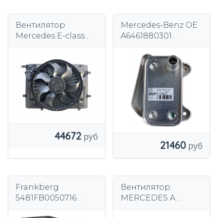
Вентилятор
Mercedes-Benz OE
Mercedes E-class
A6461880301
W213 16 - Оригинал
масляный
радиатор
44672
21460
Frankberg
Вентилятор
5481FB0050716
MERCEDES A
Масляный
CLASS W169 B