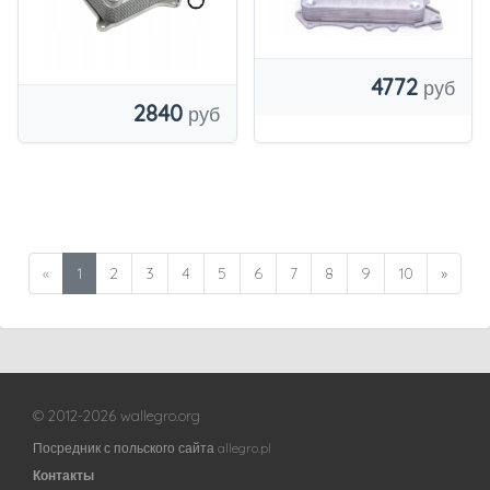
4772
2840
«
1
2
3
4
5
6
7
8
9
10
»
© 2012-2026 wallegro.org
Посредник с польского сайта allegro.pl
Контакты