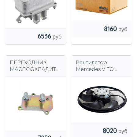
8160
6536
ПЕРЕХОДНИК
Вентилятор
МАСЛООХЛАДИТЕ
Mercedes VITO
ЛЯ ФЛАНЕЦ
VIANO W639
M18x1,5 MERCEDES
A6395001093
M113
8020