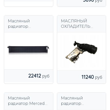
Масляный
МАСЛЯНЫЙ
радиатор
ОХЛАДИТЕЛЬ
MERCEDES C
МЕРСЕДЕС OM651
CLASS W205 S W222
C217 63 AMG
A2055040018
22412
11240
Масляный
Масляный
радиатор Mercedes
радиатор
3.0 V6 CDI OM642
моторного масла