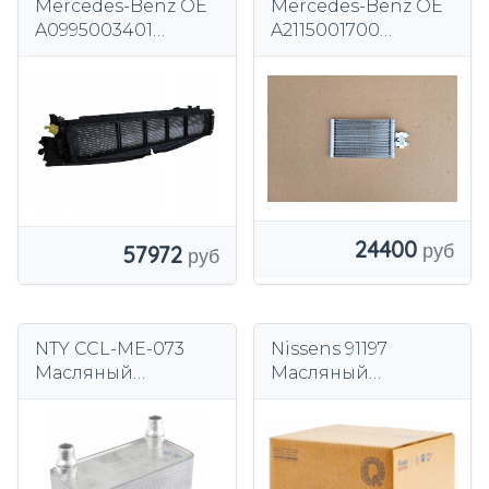
Mercedes-Benz OE
Mercedes-Benz OE
A0995003401
A2115001700
масляный
масляный
радиатор
радиатор
24400
57972
NTY CCL-ME-073
Nissens 91197
Масляный
Масляный
радиатор,
радиатор,
моторное масло
моторное масло