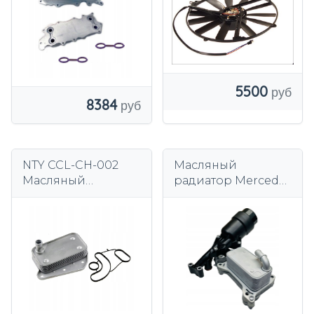
5500
8384
NTY CCL-CH-002
Масляный
Масляный
радиатор Mercedes
радиатор,
2.2 CDI OM651
моторное масло