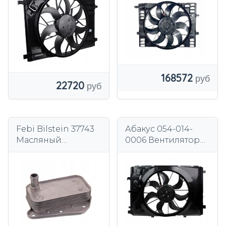
A2479067806
0999067903
A2479067906
A0999063001
168572
22720
Febi Bilstein 37743
Абакус 054-014-
Масляный
0006 Вентилятор
радиатор,
охлаждения
моторное масло
двигателя