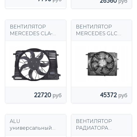
26360
ВЕНТИЛЯТОР
ВЕНТИЛЯТОР
MERCEDES CLA-
MERCEDES GLC
CLASS (C118) /
X253 W253
MERCEDES GLA-
A0999064303
CLASS (H247) 2020 -
0999064303 15 16 17-
22720
45372
ALU
ВЕНТИЛЯТОР
универсальный
РАДИАТОРА
масляный
КАМОКА