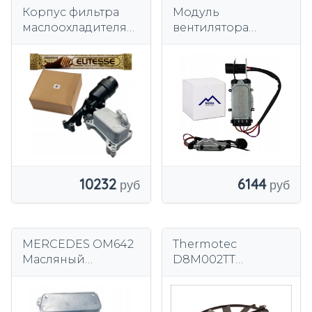
Корпус фильтра
Модуль
маслоохладителя
вентилятора
MERCEDES
Mercedes A-Class B
A6511800610 OM 651
W169 W245
CDI + SKAWA
WAFLE ELITESSEДЕ
ЛЮКС 20Г
10232
6144
MERCEDES OM642
Thermotec
Масляный
D8M002TT
радиатор V6
Вентилятор
охлаждения
двигателя