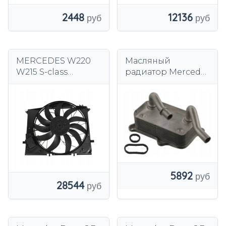
2448
12136
MERCEDES W220
Масляный
W215 S-class
радиатор Mercedes
вентилятор
V6 M112 V8 M113
A2205000293
5892
28544