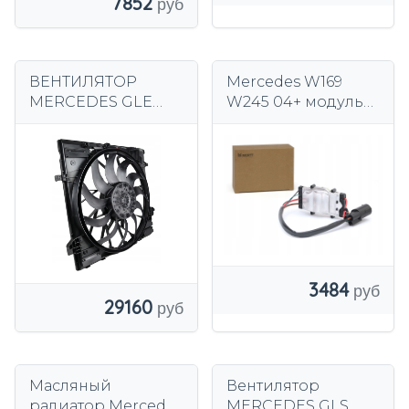
7852
ВЕНТИЛЯТОР
Mercedes W169
MERCEDES GLE
W245 04+ модуль
купе (C292) 2015 -
управления
2019 г.в.
вентилятором
3484
29160
Масляный
Вентилятор
радиатор Mercedes
MERCEDES GLS