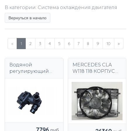
В категории: Система охлаждения двигателя
Вернуться в начало
«
1
2
3
4
5
6
7
8
9
10
»
Водяной
MERCEDES CLA
регулирующий
W118 118 КОРПУС
клапан Mercedes
ВЕНТИЛЯТОРА В
W907 W910 W447
КОМПЛЕКТЕ
W205 OE
A0005061300
ОРИГИНАЛ
7796