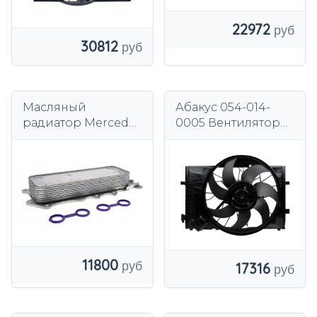
22972
30812
Масляный
Абакус 054-014-
радиатор Mercedes
0005 Вентилятор
3.0 V6 CDI OM642
охлаждения
двигателя
11800
17316