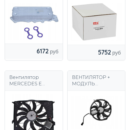
NTY CCL-ME-008
6172
5752
Вентилятор
ВЕНТИЛЯТОР +
MERCEDES E
МОДУЛЬ
CLASS W211 850 Вт
MERCEDES A-
CLASS W169 B W245