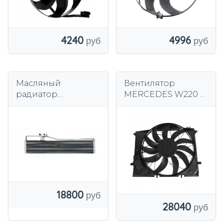
4240
4996
Масляный
Вентилятор
радиатор
MERCEDES W220 S-
MERCEDES C205
класса A2205000193
W205 A205 1.6CDI
650 Вт
180d 200d BLUETEC
0995003000
18800
28040