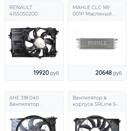
RENAULT
MAHLE CLC 169
4155050200
001P Масляный
214811275R
радиатор
214811620R
21481HV80A
214868365R
A4155050200
19920
20648
AHE 318.040
Вентилятор в
Вентилятор
корпусе SRLine S-
охлаждения
CLASS 98-
двигателя
502523W3S