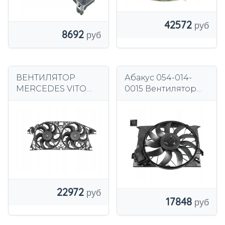
42572
8692
ВЕНТИЛЯТОР
Абакус 054-014-
MERCEDES VITO
0015 Вентилятор
VIANO W639 07 08
охлаждения
09 A6395000593
двигателя
0130303325
22972
17848