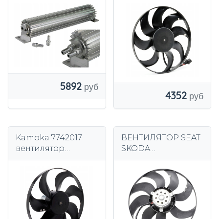
радиатор different
DUAL PASS 31 см
5892
4352
Kamoka 7742017
ВЕНТИЛЯТОР SEAT
вентилятор
SKODA
охлаждения
VOLKSWAGEN БЕЗ
двигателя
КОРПУСА НОВЫЙ
КРОНШТЕЙН
6Q0959455AE