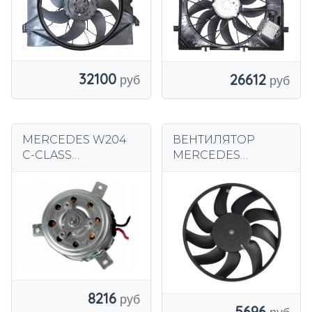
32100
26612
MERCEDES W204
ВЕНТИЛЯТОР
C-CLASS
MERCEDES
Вентилятор
SPRINTER
двигателя
VOLKSWAGEN
1137328230
CRAFTER БЕЗ
КОРПУСА С
ДВИГАТЕЛЕМ
8216
5696