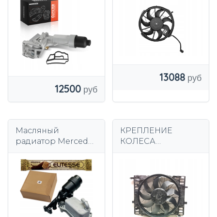
радиатор,
CLASS W245 05-
моторное масло
1698203542
A1698203542
13088
12500
Масляный
КРЕПЛЕНИЕ
радиатор Mercedes
КОЛЕСА
W906 Держатель
ВЕНТИЛЯТОРА
дизельного
MERCEDES S CLASS
масляного фильтра
W222 1000w
A6511801310 +
SKAWA WAFLE
ELITESSE DE
LUX20г