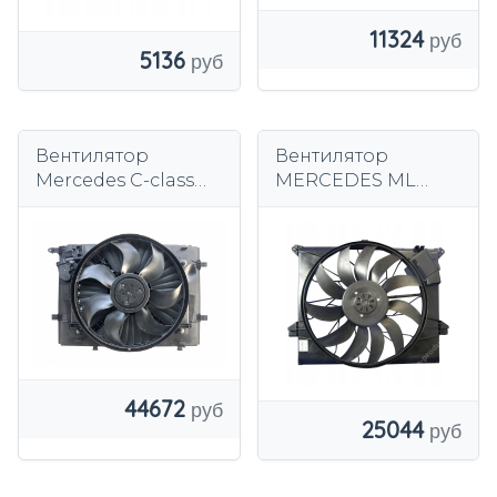
11324
5136
Вентилятор
Вентилятор
Mercedes C-class
MERCEDES ML
W205 14 -
W164 A1645000093
Оригинал
850W
44672
25044