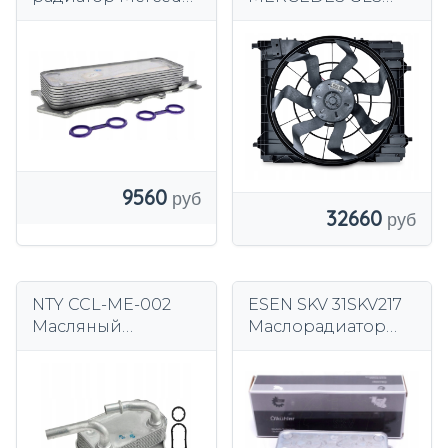
3.0 V6 CDI OM642
X1267 GLE C167 V167
2019- 350e 450 EQ
Boost
9560
32660
NTY CCL-ME-002
ESEN SKV 31SKV217
Масляный
Маслорадиатор
радиатор,
моторного масла
моторное масло