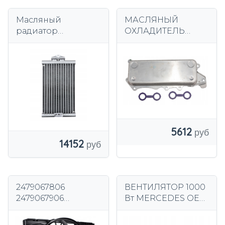
Масляный
МАСЛЯНЫЙ
радиатор
ОХЛАДИТЕЛЬ
MERCEDES CLK
MERCEDES JEEP
C209 CLS C219 C
CHRYSLER 3.0 V6
CLASS W211 ML
CDI OM642
W164 A2115000200
6421800165
5612
14152
2479067806
ВЕНТИЛЯТОР 1000
2479067906
Вт MERCEDES OEM
20036219302
BROSE
A2479060100
A0999067903