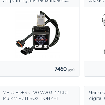
Chiptuning для бензинового
550x14
автомобиля CS2
7460
MERCEDES C220 W203 2.2 CDI
Чип-тю
143 KM ЧИП BOX ТЮНИНГ
digita
топлив