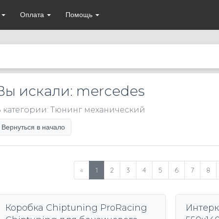
а
Оплата
Помощь
Вы искали: mercedes
 категории: Тюнинг механический
Вернуться в начало
«
1
2
3
4
5
6
7
8
Коробка Chiptuning ProRacing
Интерк