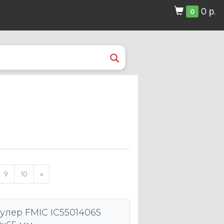
0 р.
0
9
10
»
улер FMIC IC55014065