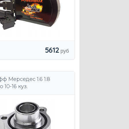
5612
ф Мерседес 1.6 1.8
о 10-16 куз.