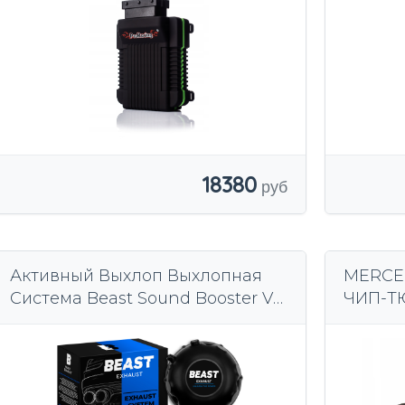
18380
Активный Выхлоп Выхлопная
MERCED
Система Beast Sound Booster V8
ЧИП-Т
Приложение Пульт
Дистанционного Управления