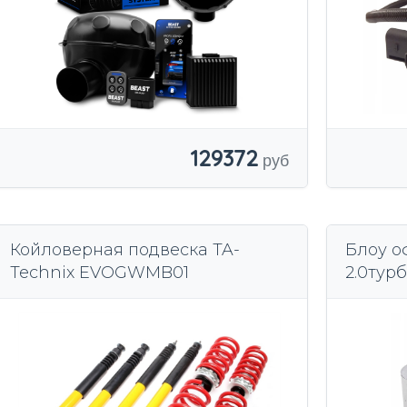
129372
Койловерная подвеска TA-
Блоу оф
Technix EVOGWMB01
2.0турб