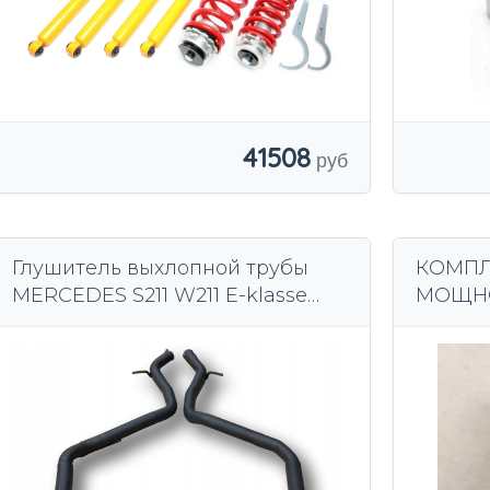
41508
Глушитель выхлопной трубы
КОМПЛ
MERCEDES S211 W211 E-klasse
МОЩНО
200 240 270 280 320 350 500
BRABU