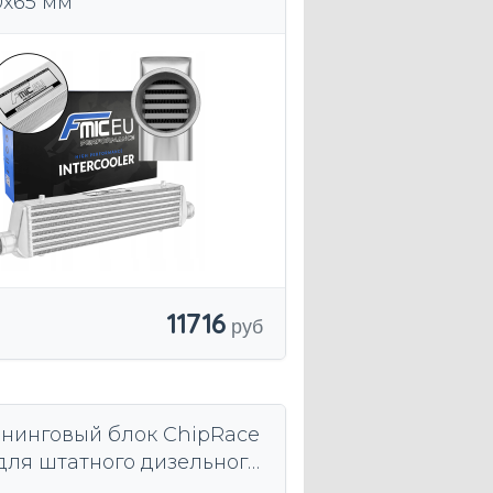
0x65 мм
11716
нинговый блок ChipRace
l для штатного дизельного
а Common Rail