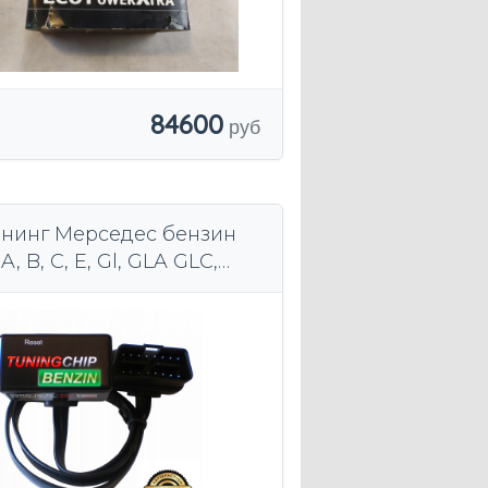
84600
нинг Мерседес бензин
A, B, C, E, Gl, GLA GLC,
 S