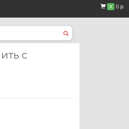
0 р.
0
ить с