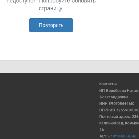
недоступен. Попробуйте обновить
страницу.
Повторить
Контакты
ИП Воробьева Натал
Александровна
ИНН 390705644610
ОГРНИП 3263900000
Почтовый адрес: 23
Калининград, Комму
26
Тел:
+7 911 460-30-16