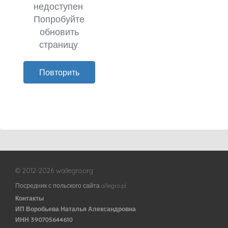
недоступен.
Попробуйте
обновить
страницу.
Повторить
© 2012-2026 wallegro.org
Посредник с польского сайта allegro.pl
Контакты
ИП Воробьева Наталья Александровна
ИНН 390705644610