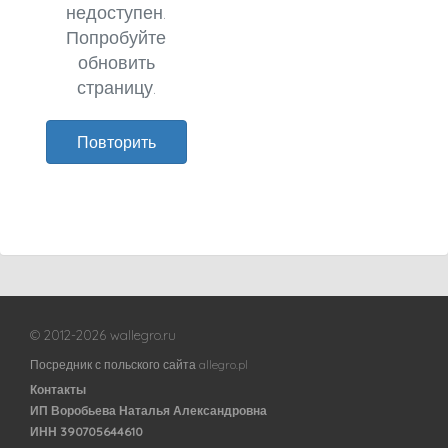
недоступен.
Попробуйте
обновить
страницу.
Повторить
© 2012-2026 wallegro.ru
Посредник с польского сайта allegro.pl
Контакты
ИП Воробьева Наталья Александровна
ИНН 390705644610