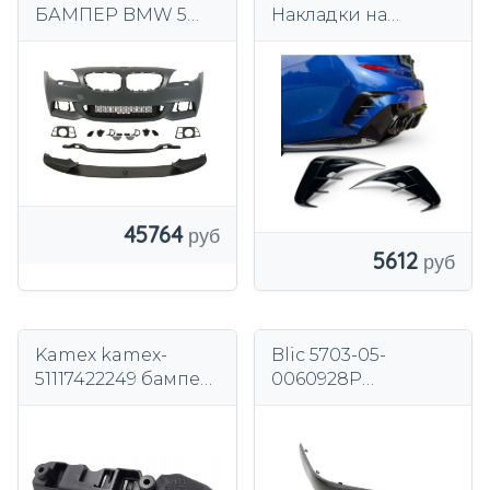
БАМПЕР BMW 5
Накладки на
F10 F11 13.06-02.17
задний бампер,
BLIC
черный глянцевый
спойлер, накладки
на элероны
45764
5612
Kamex kamex-
Blic 5703-05-
51117422249 бампер
0060928P
скольжения
Декоративная/
защитная накладка
на бампер