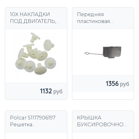
10X НАКЛАДКИ
Передняя
ПОД ДВИГАТЕЛЬ,
пластиковая
ШАССИ,
накладка на
КОЛЕСНЫЕ АРКИ
фаркоп под
BMW MINI
покраску BMW 3
07147306224
E46
1356
1132
Polcar 51117906197
КРЫШКА
Решетка
БУКСИРОВОЧНОГ
переднего
О КРЮКА ЗАДНЯЯ
бампера
BMW X5 E53 00-06