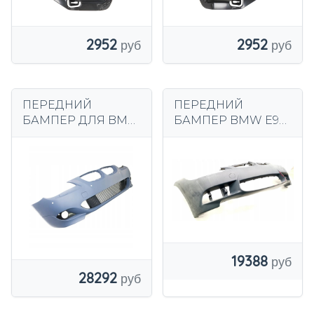
2952
2952
ПЕРЕДНИЙ
ПЕРЕДНИЙ
БАМПЕР ДЛЯ BMW
БАМПЕР BMW E92
E60 E61 07-10 LCI
КУПЕ M-PACK M-
PDC SRA M-TECH
SPORT 07-10
M-PACKAGE
19388
28292