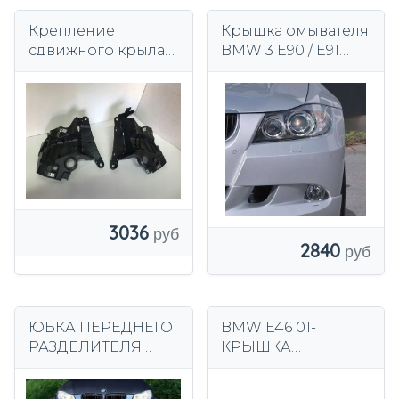
Крепление
Крышка омывателя
сдвижного крыла
BMW 3 E90 / E91
для BMW X5 F15 X6
левая / правая
F16 51647294544
7294544 ПРАВЫЙ
3036
2840
ЮБКА ПЕРЕДНЕГО
BMW E46 01-
РАЗДЕЛИТЕЛЯ
КРЫШКА
БАМПЕРА BMW
БУКСИРОВОЧНОГ
E90 E91
О КРЮКА Пд.