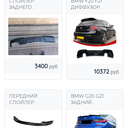
СПОЙЛЕР
BMW F20 F21
ЗАДНЕГО
ДИФФУЗОР
БАМПЕРА BMW F10
ЗАДНЕГО
F11
БАМПЕРА
СПОЙЛЕР
ПРЕДВАРИТЕЛЬН
ЫЙ ПОДЪЕМ 0--0
ГЛЯНЦЕВЫЙ
ЧЕРНЫЙ
3400
10372
ПЕРЕДНИЙ
BMW G20 G21
СПОЙЛЕР
ЗАДНИЙ
РАЗДЕЛИТЕЛЬ
ДИФФУЗОР
BMW F32 F33 F36
БАМПЕР СПОЙЛЕР
Передний
СПОЙЛЕР +
спойлер CARBON
БОКОВОЙ