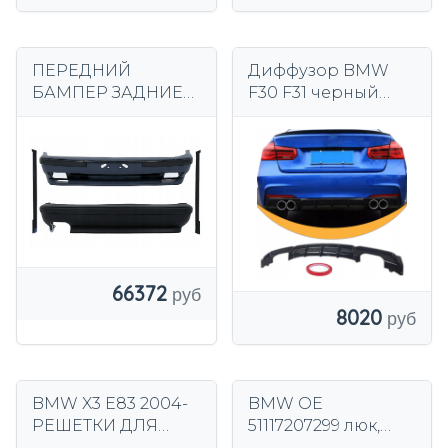
ПЕРЕДНИЙ
Диффузор BMW
БАМПЕР ЗАДНИЕ
F30 F31 черный
СТОРОНЫ BMW
глянец M пакет
E34 M-PACK M-
спойлер заднего
TECHNIK BODY KIT
бампера
66372
8020
BMW X3 E83 2004-
BMW OE
РЕШЕТКИ ДЛЯ
51117207299 люк,
ПОЧЕК РЕШЕТКИ
фаркоп