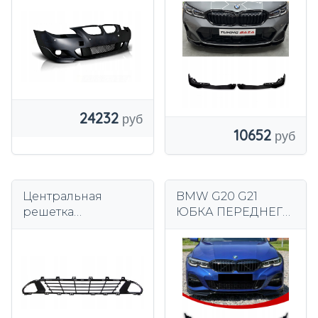
07-10 ДАТЧИКИ
Performance —
ПОДЪЕМА 18 ММ
черный глянец
24232
10652
Центральная
BMW G20 G21
решетка
ЮБКА ПЕРЕДНЕГО
переднего
БАМПЕРА PRE LCI
бампера BMW 3
18-22 ЧЕРНЫЙ
G20/G21 Оригинал
ГЛЯНЦЕВЫЙ