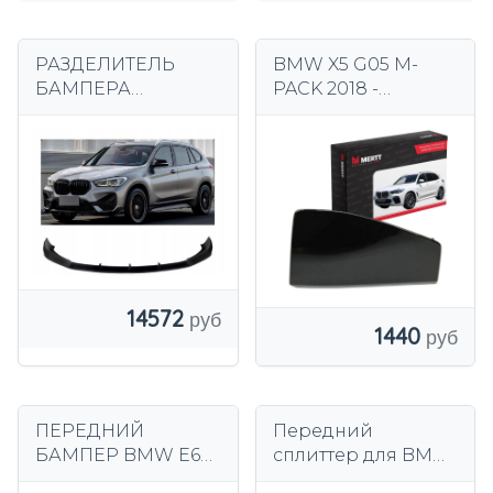
РАЗДЕЛИТЕЛЬ
BMW X5 G05 M-
БАМПЕРА
PACK 2018 -
РАЗДЕЛЕННЫЙ
КРЫШКА РЕШЕТКИ
BMW BMW F48 F49
ЛЕВАЯ,
X1 CARBON
БУКСИРОВОЧНЫЙ
КРЮК
14572
1440
ПЕРЕДНИЙ
Передний
БАМПЕР BMW E60
сплиттер для BMW
E61 M-PDC ПАКЕТ
G20 LCI 22–25 M-