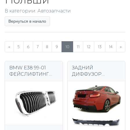
В категории: Автозапчасти
Вернуться в начало
«
5
6
7
8
9
10
11
12
13
14
»
BMW E38 99-01
ЗАДНИЙ
ФЕЙСЛИФТИНГ
ДИФФУЗОР
ПОЧЕЧНЫЕ
ЗАДНИЙ СПОЙЛЕР
РЕШЕТКИ
СПОЙЛЕР BMW
РЕШЕТКА ХРОМ
F22 F23
ЧЕРНЫЕ
ГЛЯНЦЕВЫЙ
СТОРОНЫ
ЧЕРНЫЙ