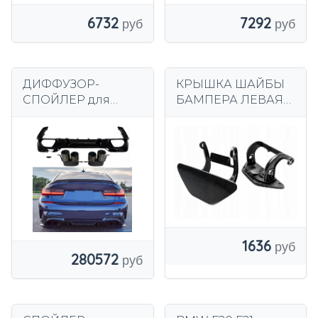
7292
6732
ДИФФУЗОР-
КРЫШКА ШАЙБЫ
СПОЙЛЕР для
БАМПЕРА ЛЕВАЯ
BMW G20 G21 M340
НОВАЯ BMW 5 F10
/ M340look
F18 51117246869
двойной + насадки
на выхлопную
систему
1636
280572