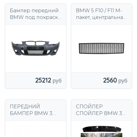
Бампер передний
BMW 5 F10 / F11 M-
BMW под покраску
пакет, центральная
2003-2010 М-Пакет
решетка — 14182
25212
2560
ПЕРЕДНИЙ
СПОЙЛЕР
БАМПЕР BMW 3
СПОЙЛЕР BMW 3
SERIES F30 F31
SERIES E46 CSL
(2011–2019)
STYLE СПОЙЛЕР
КОЛЕСНЫЕ АРКИ
ГЛЯНЦЕВЫЙ