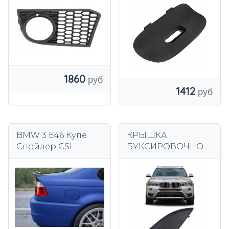
1860
1412
BMW 3 E46 Купе
КРЫШКА
Спойлер CSL
БУКСИРОВОЧНОГ
Черный Глянцевый
О КРЮКА
ПЕРЕДНЯЯ BMW
X3 2014-2017 F25 PO
LIFT 51117338474