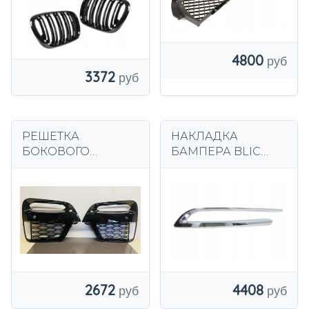
4800
3372
РЕШЕТКА
НАКЛАДКА
БОКОВОГО
БАМПЕРА BLIC
БАМПЕРА M-PACK
5513-00-0067974PF
ГАЛОГЕННАЯ
КРАСКА BMW X3 X4
G01 G02 СПРАВА
2672
4408