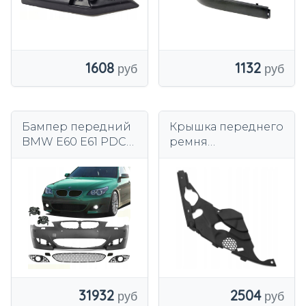
1608
1132
Бампер передний
Крышка переднего
BMW E60 E61 PDC
ремня
03-10 замена с
безопасности,
дырками
верхняя решетка
радиатора, правые
фонари, BMW 3
G20 G21
31932
2504