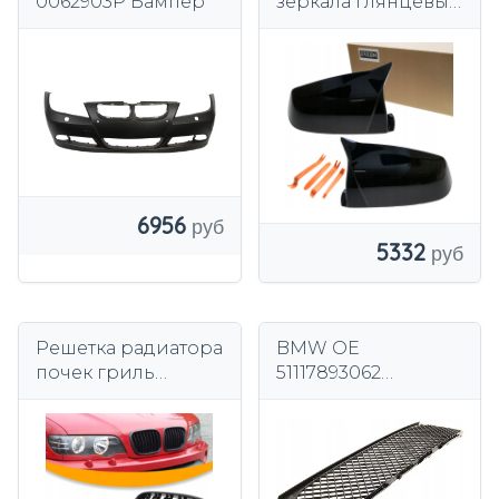
0062903P Бампер
зеркала глянцевые
черные для BMW
E60 E61 LCI 2006-
2010 гг.
6956
5332
Решетка радиатора
BMW OE
почек гриль
51117893062
черный глянец для
Решетка
BMW X5 E53 99-03
центрального
перед подъемом
бампера