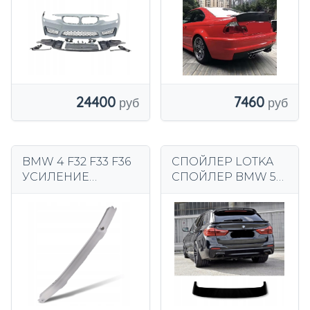
В СТИЛЕ M3
ЧЕРНЫЙ
РЕШЕТКИ
КОЛЕСНЫХ АРОК
7460
24400
BMW 4 F32 F33 F36
СПОЙЛЕР LOTKA
УСИЛЕНИЕ
СПОЙЛЕР BMW 5
КРОНШТЕЙНА
SERIES G31
ПЕРЕДНЕГО
TOURING ЗАДНИЙ
БАМПЕРА
СПОЙЛЕР
51117275178
ГЛЯНЦЕВЫЙ
ЧЕРНЫЙ