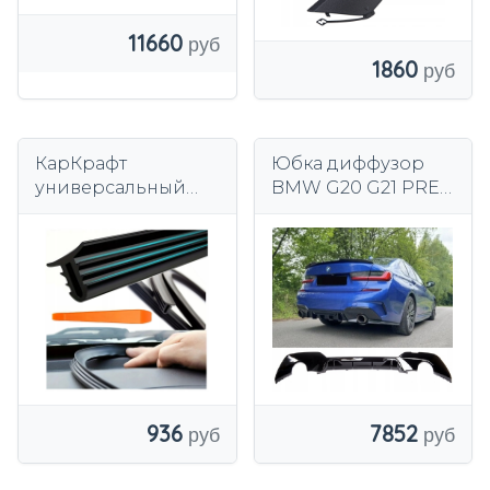
11660
1860
КарКрафт
Юбка диффузор
универсальный
BMW G20 G21 PRE
уплотнитель
pre Lift M пакет
козырька со
черный глянец
звукоизоляцией
936
7852