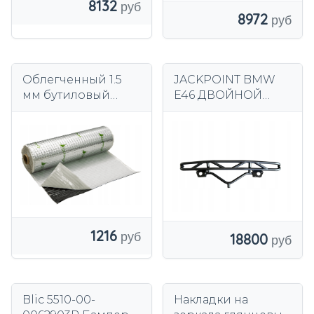
8132
8972
Облегченный 1.5
JACKPOINT BMW
мм бутиловый
E46 ДВОЙНОЙ
термальный
БАШБАР MANDA
слипчивый
DRIFT SPORT KJS
алюминиевый
звукоизоляционны
й коврик
1216
18800
Blic 5510-00-
Накладки на