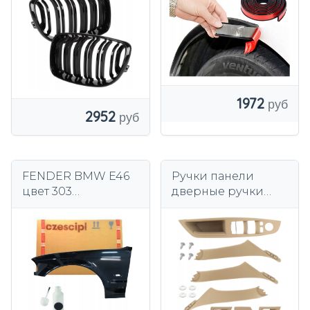
ЧЕРНАЯ
ГЛЯНЦЕВАЯ
ДВОЙНАЯ ПЛАНКА
1972
2952
FENDER BMW E46
Ручки панели
цвет 303
дверные ручки
Cosmosschwarz
BMW 5 F10 F10
левое 98-01 седан/
2009-2017 полный
универсал +
комплект бежевый
покраска