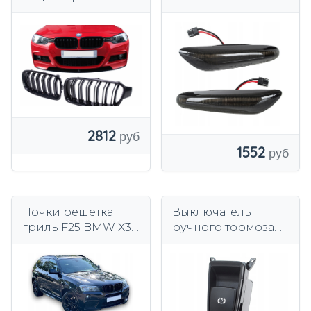
F30 F31 F35 2011 -
левый
2812
1552
Почки решетка
Выключатель
гриль F25 BMW X3
ручного тормоза
черный глянец 1
Modecar DA-14407
ребро 2010-2014
PRE-LCI