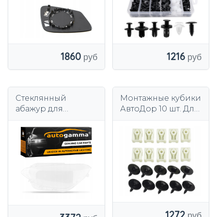
1216
1860
Стеклянный
Монтажные кубики
абажур для
АвтоДор 10 шт. Для
автомобильных
BMW
фар BMW 1 серии
2/4/5/7/X1/X3/X4/X5/X
F20 (11-15) левый
6
1272