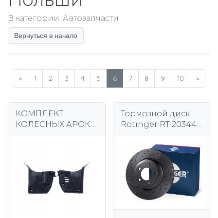
В категории: Автозапчасти
Вернуться в начало
«
1
2
3
4
5
6
7
8
9
10
»
КОМПЛЕКТ
Тормозной диск
КОЛЕСНЫХ АРОК
Rotinger RT 20344-
ДЛЯ ПЕРЕДНЕГО
GL T5 e60
БАМПЕРА
ПЕРЕДНЕГО M
BMW 5 СЕРИИ E39