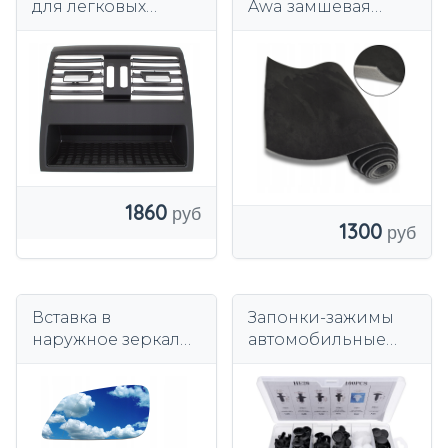
для легковых
Awa замшевая
автомобилей,
ткань черного
черный, замена на
цвета 150 см на
BMW 5 F10/F11
поролоне
толщиной 4 мм.
1860
1300
Вставка в
Запонки-зажимы
наружное зеркало
автомобильные
автомобиля левое
булавки набор 100
с подогревом для
шт AMIO-02830
BMW 5 F10/F11