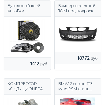
Бутиловый клей
Бампер передний
AutoDor
JOM под покраску
бутиловый клей
BMW E60 M5 с
отверстиями под
крючок и фонарь
18772
1412
КОМПРЕССОР
BMW 6 серии F13
КОНДИЦИОНЕРА
купе PSM стиль
BMW E61 (530D)
2011-2018 задний
7SEU17C DENSO
спойлер
Замена 447190-7213
глянцевый черный