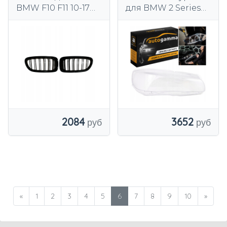
BMW F10 F11 10-17
для BMW 2 Series
черный
F45 F46 Tourer
глянцевый, до
(2014-2022) правое
фейслифтинга M,
пакет M5
2084
3652
«
1
2
3
4
5
6
7
8
9
10
»