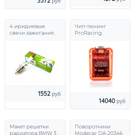
3372
4 иридиевые
Чип-тюнинг
свечи зажигания
ProRacing
Denso IK20TT LPG
цифровой OBD2
CNG
Европейский
1552
14040
Макет решетки
Поворотники
радиатора BMW 3
Modecar DA-20346