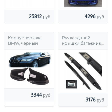
23812
4296
Корпус зеркала
Ручка задней
BMW, черный
крышки багажника
M Modecar черная
для BMW X5 E53
2000-2006 гг.
3344
3176