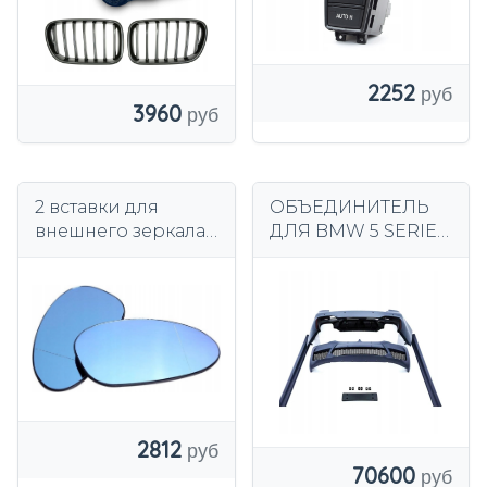
2252
3960
2 вставки для
ОБЪЕДИНИТЕЛЬ
внешнего зеркала
ДЛЯ BMW 5 SERIES
слева и справа с
G30 G31ЛИМУЗИН
подогревом для
(2017–2020) M5
BMW E81 E87 E90
LOOK
E91
2812
70600