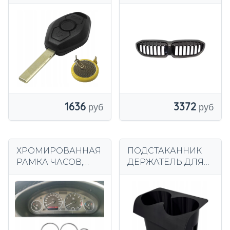
дистанционного
G20 G21 19-решетка
управления BMW +
аккумулятор
VL2025 e39 e46 e60
x3 x5
1636
3372
ХРОМИРОВАННАЯ
ПОДСТАКАННИК
РАМКА ЧАСОВ,
ДЕРЖАТЕЛЬ ДЛЯ
СЧЕТЧИКИ BMW
НАПИТКОВ BMW
E36 Z3 ХРОМ
E46 ВМЕСТО
ЗАДНЕЙ
ПЕПЕЛЬНИЦЫ