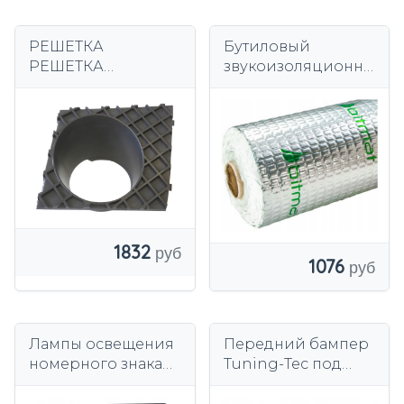
РЕШЕТКА
Бутиловый
РЕШЕТКА
звукоизоляционны
БАМПЕРА ПРАВАЯ
й коврик Bitmat
ДЛЯ BMW E60 E61
Alubutyl ECO 2,5мм
M-PAK
50х50см 0,25м2
1832
1076
Лампы освещения
Передний бампер
номерного знака
Tuning-Tec под
Modecar DA-29340
покраску с
датчиками