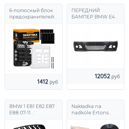
6-полюсный блок
ПЕРЕДНИЙ
предохранителей
БАМПЕР BMW E46
Корпус Блок
M3
питания
КУПЕ+КАБРИОЛЕТ
Предохранители
+СЕДАН
ATO ATC
12052
1412
BMW 1 E81 E82 E87
Nakładka na
E88 07-11
nadkole Ertons
МОШЕННИЧЕСКАЯ
czarna PVC 4 m 3
РЕШЕТКА ПОЧЕК
cm