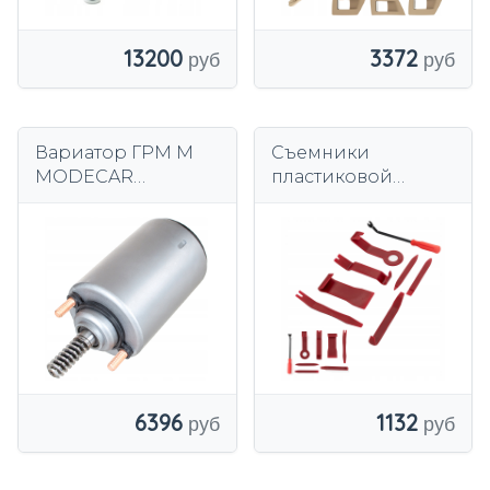
13200
3372
Вариатор ГРМ M
Съемники
MODECAR
пластиковой
Valvetronic для
обивки Bitmat, 8
бензиновых
шт.
двигателей, 2
контакта
6396
1132