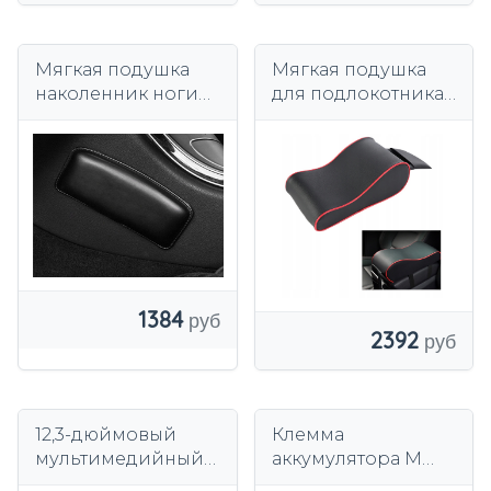
Мягкая подушка
Мягкая подушка
наколенник ноги
для подлокотника
локоть
для автомобиля с
подлокотник для
карманом-черный
автомобиля
1384
2392
12,3-дюймовый
Клемма
мультимедийный
аккумулятора M
радиоприемник
MODECAR plus с