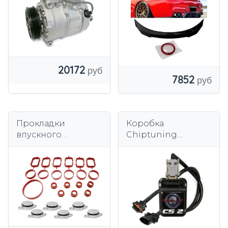
20172
7852
Прокладки
Коробка
впускного
Chiptuning
коллектора Erken
ProRacing
32 мм 6 шт. для
Chiptuning для
BMW M57 Дизель
бензинового
автомобиля CS2