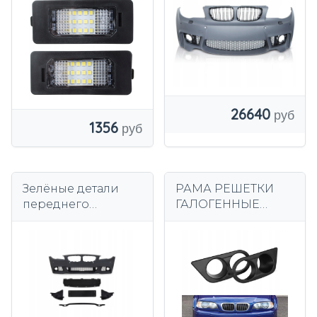
парковки
26640
1356
Зелёные детали
РАМА РЕШЕТКИ
переднего
ГАЛОГЕННЫЕ
бампера под
КРЫШКИ BMW E46
покраску BMW F10
2001-2006 гг.
F11 2010-2013 гг.