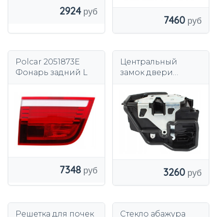
2924
7460
Polcar 2051873E
Центральный
Фонарь задний L
замок двери
Modecar DA-18314
7348
3260
Решетка для почек
Стекло абажура