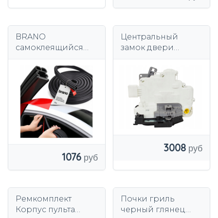
BRANO
Центральный
самоклеящийся
замок двери
дверной
автомобиля DA-
уплотнитель EPDM
14571a
14x15 мм 5 м
черный
3008
1076
Ремкомплект
Почки гриль
Корпус пульта
черный глянец