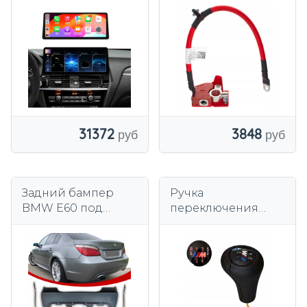
Linux с Android
пиротехническим
Auto Carplay для
предохранителем
BMW F25 F26 NBT
31372
3848
Задний бампер
Ручка
BMW E60 под
переключения
покраску с
передач с
отверстиями PDC
подсветкой 5B M-
Pack для BMW E36
E39 E46 E81 E87