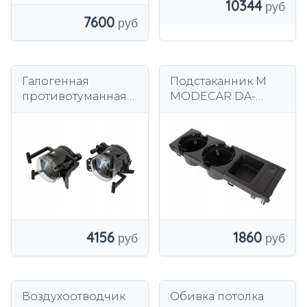
10344
7600
Галогенная
Подстаканник M
противотуманная
MODECAR DA-
фара M MODECAR
28242
для BMW E60/E61
левая + правая
4156
1860
Воздухоотводчик
Обивка потолка