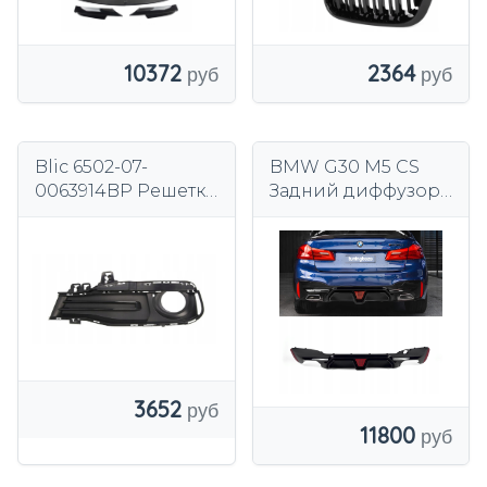
10372
2364
Blic 6502-07-
BMW G30 M5 CS
0063914BP Решетка
Задний диффузор
вентилятора,
LED 2018–2022
бампер
Черный
глянцевый
3652
11800