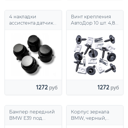
4 накладки
Винт крепления
ассистента датчика
АвтоДор 10 шт. 4,8
парковки 15,67 мм в
мм для БМВ
держателе BMW,
короткие
1272
1272
Бампер передний
Корпус зеркала
BMW E39 под
BMW, черный,
покраску - замена
окрашенный,