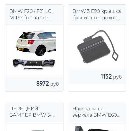
BMW F20 / F21 LCI
BMW 3 E90 крышка
M-Performance
буксирного крюка
Задний диффузор,
заднего бампера
черный глянцевый
(2015–2019) 00-
1132
8972
ПЕРЕДНИЙ
Накладки на
БАМПЕР BMW 5-
зеркала BMW E60
SERIES F10/F11 2010–
E63 F01 F07 F10
2013 M-PACK M-
Черные зеркала M-