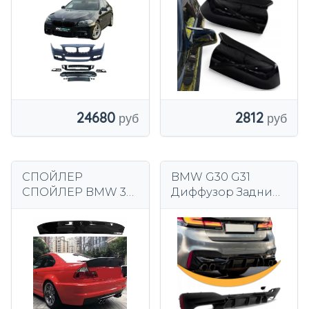
TECH ПЕРЕДНИЙ
пакет
24680
2812
СПОЙЛЕР
BMW G30 G31
СПОЙЛЕР BMW 3
Диффузор Задний
SERIES E46 CSL
бампер Блеск для
STYLE СПОЙЛЕР
губ Черный
ГЛЯНЦЕВЫЙ
спойлер
ЧЕРНЫЙ