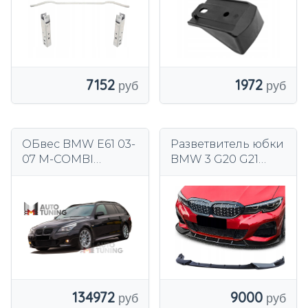
7152
1972
ОБвес BMW E61 03-
Разветвитель юбки
07 M-COMBI
BMW 3 G20 G21
TOURING PDC
черный глянец
ПАКЕТ
134972
9000