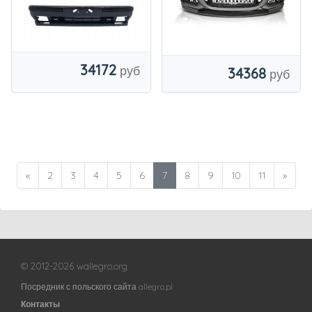
34172
34368
«
2
3
4
5
6
7
8
9
10
11
»
© 2012-2026 wallegro.org
Посредник с польского сайта allegro.pl
Контакты