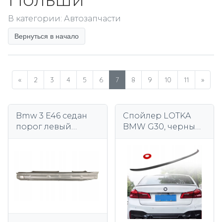
В категории: Автозапчасти
Вернуться в начало
«
2
3
4
5
6
7
8
9
10
11
»
Bmw 3 E46 седан
Спойлер LOTKA
порог левый
BMW G30, черный
наружный
глянцевый
оцинкованный