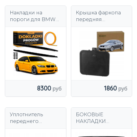
Накладки на
Крышка фаркопа
пороги для BMW
передняя
E90 E91 E92 E93
51117897210 BMW 5
Боковые пороги
E60 E61 03-10 М-
Piano Black
пакет
8300
1860
Уплотнитель
БОКОВЫЕ
переднего
НАКЛАДКИ
бампера BMW E38
БОКОВИНЫ BMW 3
725 728 730 735
G20 21 черный