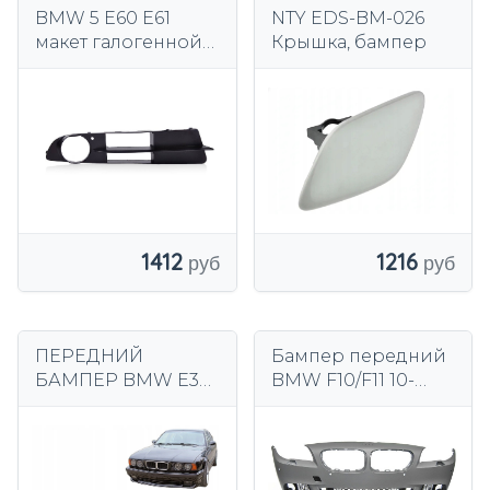
BMW 5 E60 E61
NTY EDS-BM-026
макет галогенной
Крышка, бампер
решетки
радиатора правый
1412
1216
ПЕРЕДНИЙ
Бампер передний
БАМПЕР BMW E34
BMW F10/F11 10-
ПАКЕТ M-M-
06.13 M-
TECHNIK
PERFORMANCE
PDC