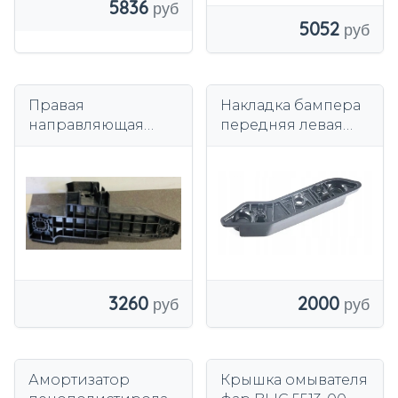
5836
5052
Правая
Накладка бампера
направляющая
передняя левая
бампера BMW X3
BMW F20 F21
X4 G01 G02
3260
2000
Амортизатор
Крышка омывателя