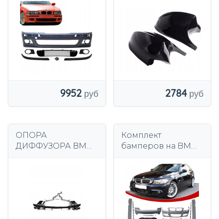
качества P
левый/правый
2784
9952
ОПОРА
Комплект
ДИФФУЗОРА BMW
бамперов на BMW
5 F10 F11- M5
E90 05-09
ДВОЙНОЙ ВЫХОД
передний, обвес с
парктрониками и
галогенными
фарами