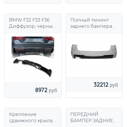
BMW F32 F33 F36
Полный тюнинг
Диффузор, черный
заднего бампера
глянцевый M.
BMW 5 F11 Kombi
Пакет спойлеров
Touring
на бампер
32212
8972
Крепление
ПЕРЕДНИЙ
сдвижного крыла
БАМПЕР ЗАДНИЕ
для BMW X5 F15 X6
СТОРОНЫ BMW