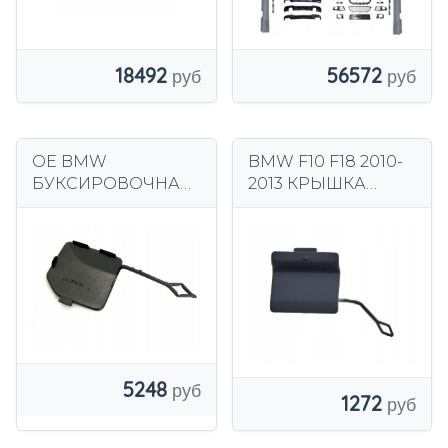
18492
56572
OE BMW
BMW F10 F18 2010-
БУКСИРОВОЧНАЯ
2013 КРЫШКА
ПРОКРЫШКА M
БУКСИРОВОЧНОГ
ПАКЕТ BMW X3 G01
О КРЮКА, ЗАДНИЙ
LCI 51125A45EE2
БАМПЕР
51127240133
5248
1272