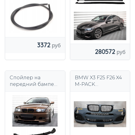
глянцевый LONG
LED
3372
280572
Спойлер на
BMW X3 F25 F26 X4
передний бампер
M-PACK
для BMW E46 M
ПЕРЕДНИЙ
Sport 99-03,
БАМПЕР НОВЫЙ
черный
КОМПЛЕКТ
глянцевый, АБС-
РЕШЕТОК ДЛЯ
пластиквакуумная
ПОЧЕК
формовка