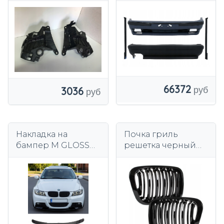
F16 51647294544
E34 M-PACK M-
7294544 ПРАВЫЙ
TECHNIK BODY KIT
66372
3036
Накладка на
Почка гриль
бампер M GLOSS
решетка черный
BLACK PACK для
глянец BMW 3 E46
BMW E90 E91 LCI
купе 1999-2001
LIFT 2008-2013
перед
фейслифтингом