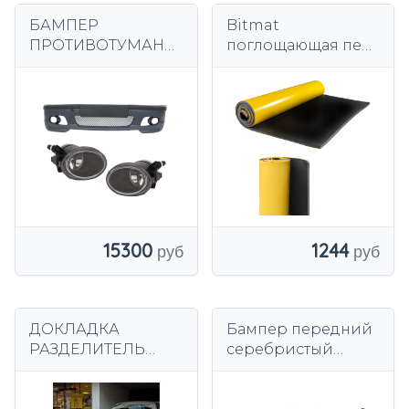
БАМПЕР
Bitmat
ПРОТИВОТУМАНК
поглощающая пена
И BMW E46 98-05
LT15
М-ПАКЕТ СЕДАН
звукоизоляция
KOMB
маски
15300
1244
ДОКЛАДКА
Бампер передний
РАЗДЕЛИТЕЛЬ
серебристый
BMW F10 F11 11-16 M
Tuning-Tec под
ПАКЕТ ГЛЯНЦЕВ
покраску BMW E39