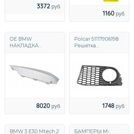
3372
1160
OE BMW
Polcar 51117906198
НАКЛАДКА
Решетка
БОКОВОГО
переднего
БАМПЕРА
бампера боковая
ПЕРЕДНЯЯ X-LINE
ПРАВАЯ X3 G01
51117421988
8020
1748
BMW 3 E30 Mtech 2
БАМПЕРЫ М-