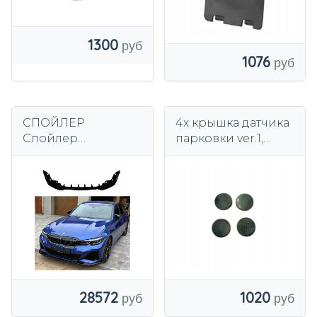
1300
1076
СПОЙЛЕР
4x крышка датчика
Спойлер
парковки ver.1,
ПЕРЕДНИЙ BMW
черный
G20 G21 3 series
2018-2022
Передний
спойлер
28572
1020