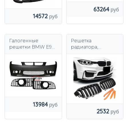
63264
14572
Галогенные
Решетка
решетки BMW E90
радиатора,
E91 бампер LOOK
решетка
M3
радиатора, черный
глянцевый, BMW
F30 F31
13984
2532