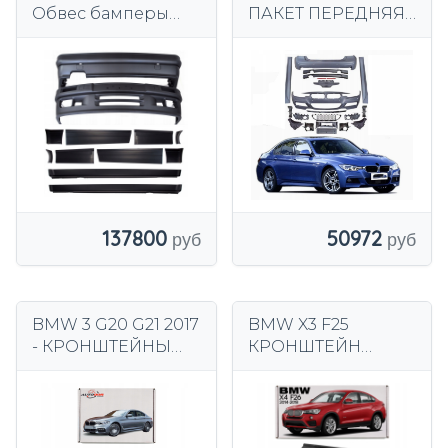
Обвес бамперы
ПАКЕТ ПЕРЕДНЯЯ
пороги накладки
ЗАДНЯЯ
BODYKIT E30 седан
БОКОВИНА КУЗОВ
М-ПАКЕТ BMW F30
СЕДАН
50972
137800
BMW 3 G20 G21 2017
BMW X3 F25
- КРОНШТЕЙНЫ
КРОНШТЕЙН
ЗОНЫ
АБСОРБЕРА
РАЗДАВЛЕНИЯ
КРОНШТЕЙН
ЛЕВАЯ ПРАВАЯ +
ПЕРЕДНЕЙ БАЛКИ
БАЛКА БАМПЕРА