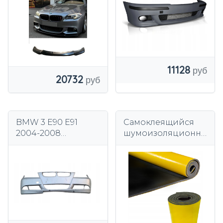
11128
20732
BMW 3 E90 E91
Самоклеящийся
2004-2008
шумоизоляционн
передний бампер
ый коврик Bitmat
передний
10 мм на капот
серебряный
двигателя 25х100
TITANSILBER
см.