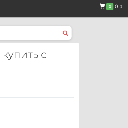
0 р.
0
 купить с