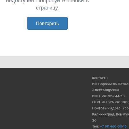
недоступен. Попробуйте обновить
страницу.
Повторить
Контакты
ИП Воробьева Натал
Александровна
ИНН 390705644610
ОГРНИП 3263900000
Почтовый адрес: 23
Калининград, Комму
26
Тел:
+7 911 460-30-16