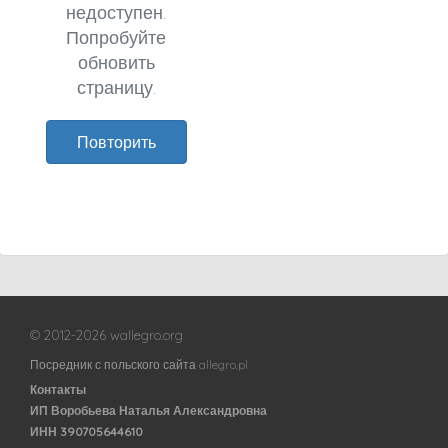
недоступен.
Попробуйте
обновить
страницу.
Повторить
© 2012-2026 wallegro.org
Посредник с польского сайта allegro.pl
Контакты
ИП Воробьева Наталья Александровна
ИНН 390705644610