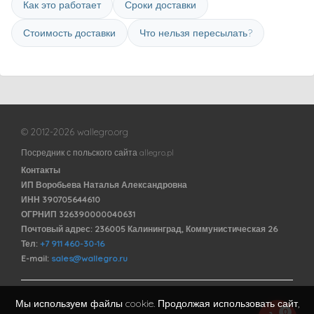
Как это работает
Сроки доставки
Стоимость доставки
Что нельзя пересылать?
© 2012-2026 wallegro.org
Посредник с польского сайта allegro.pl
Контакты
ИП Воробьева Наталья Александровна
ИНН 390705644610
ОГРНИП 326390000040631
Почтовый адрес: 236005 Калининград, Коммунистическая 26
Тел:
+7 911 460-30-16
E-mail:
sales@wallegro.ru
Мы используем файлы cookie. Продолжая использовать сайт,
Договор оферты
0