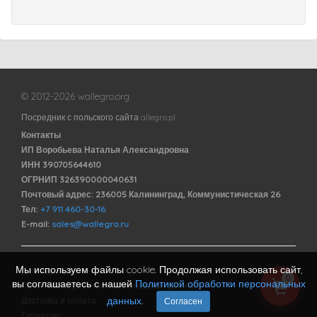
© 2012-2026 wallegro.org
Посредник с польского сайта allegro.pl
Контакты
ИП Воробьева Наталья Александровна
ИНН 390705644610
ОГРНИП 326390000040631
Почтовый адрес: 236005 Калининград, Коммунистическая 26
Тел:
+7 911 460-30-16
E-mail:
sales@wallegro.ru
Мы используем файлы cookie. Продолжая использовать сайт,
Договор оферты
0
вы соглашаетесь с нашей
Политикой обработки персональных
Политика обработки персональных данных
данных
.
Доставка и оплата
Согласен
Гарантии