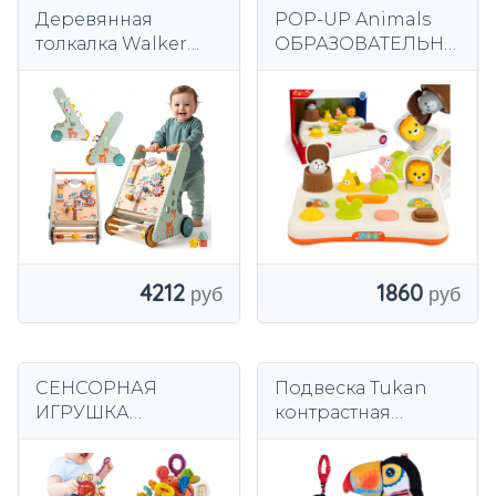
Деревянная
POP-UP Animals
толкалка Walker
ОБРАЗОВАТЕЛЬНА
Sorter XXL, доска
Я ИГРУШКА POP-
для манипуляций
UP
ИНТЕРАКТИВНАЯ
МОНТЕССОРИ
4212
1860
СЕНСОРНАЯ
Подвеска Tukan
ИГРУШКА
контрастная
МОНТЕССОРИ
подвеска для
РАЗВИВАЮЩАЯ
коляски 81108
ПОГРЕМКА 6 В 1
BALIBAZOO