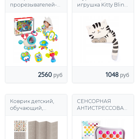
прорезывателей-
игрушка Kitty Blink
погремушек в
Shine Babyono
коробке с
сенсорными
детскими
игрушками
2560
1048
Коврик детский,
СЕНСОРНАЯ
обучающий,
АНТИСТРЕССОВАЯ
двусторонний,
ИГРУШКА
складной,
ЦВЕТНЫЕ
разноцветный,
СЕНСОРНЫЕ
180х160 см.
ПУЗЫРЬКИ ДЛЯ