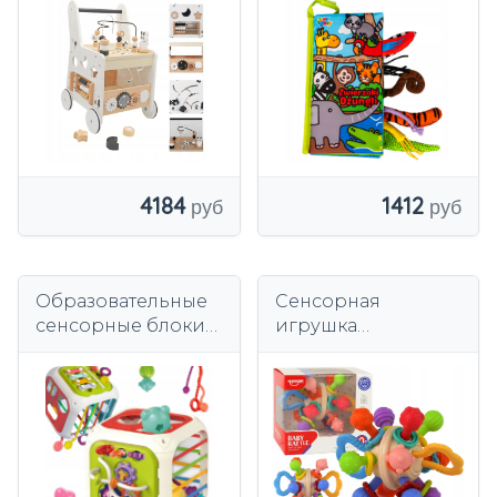
ЫЙ КУБ 6 в 1
ДЖУНГЛЕЙ
СОРТЕР СЧЕТЫ
ОБРАЗОВАТЕЛЬН
ЫЙ СТОЛ
4184
1412
Образовательные
Сенсорная
сенсорные блоки-
игрушка
сортеры кубиков 7
интерактивная
в 1
погремушка
прорезыватель
мяч раздвижные
элементы