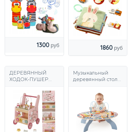
сенсорная
ПОДВЕСКОЙ
игрушка
1300
1860
ДЕРЕВЯННЫЙ
Музыкальный
ХОДОК-ПУШЕР
деревянный стол
ОБРАЗОВАТЕЛЬН
интерактивный
ЫЙ КУБ 6в1 СОРТЕР
сенсорный
СЧЕТЫ СТОЛ С
Монтессори
РОЗАМИ
образовательный
7в1