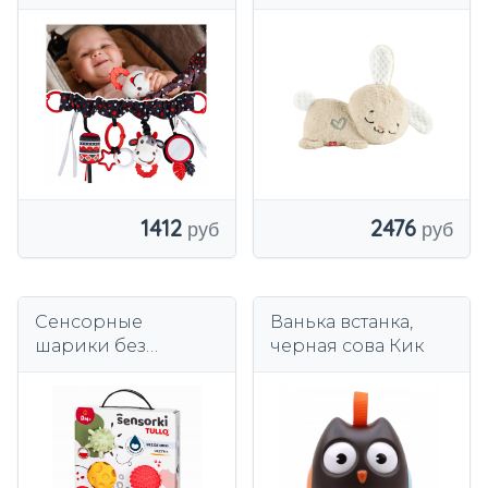
SENSOR ДЛЯ
Мягкая игрушка с
КОЛЯСКИ -
движением для
BALIBAZOO 82819
малышей
СПАЛЬНИК
1412
2476
Сенсорные
Ванька встанка,
шарики без
черная сова Кик
отверстия (5 штук)
Tullo