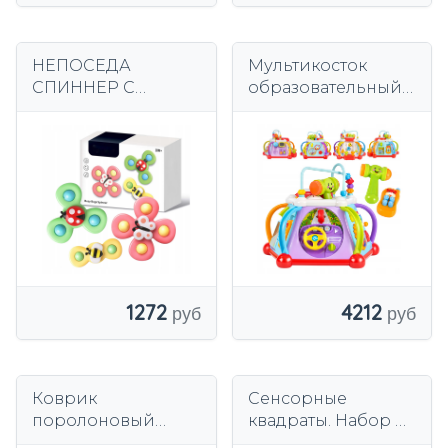
НЕПОСЕДА
Мультикосток
СПИННЕР С
образовательный
ПРИСОСКОЙ
куб интерактивный
СЕНСОРНАЯ
большой
ИГРУШКА
развлекательный
ПОГРЕМУШКА
образовательный
НАБОР ИЗ 3
центр
1272
4212
Коврик
Сенсорные
поролоновый
квадраты. Набор из
двусторонний
6 штук с