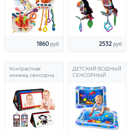
1860
2532
Контрастная
ДЕТСКИЙ ВОДНЫЙ
книжка, сенсорная
СЕНСОРНЫЙ
игрушка с
КОВРИК ДЛЯ
зеркальцем для
РЕБЕНКА
малышей,
МНОГОЦВЕТНЫЙ
выкройки
НАДУВНОЙ XXL