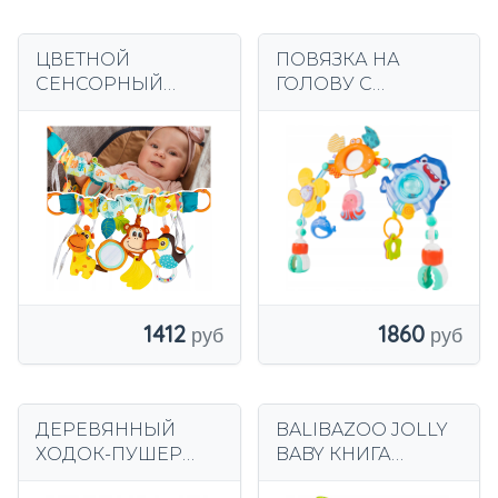
ЦВЕТНОЙ
ПОВЯЗКА НА
СЕНСОРНЫЙ
ГОЛОВУ С
КУЛОН «JUNGLE»
БАНТОМ,
ДЛЯ КОЛЯСКИ —
ИГРУШКИ,
BALIBAZOO 82818
ПОГРЕМУШКИ
ДЛЯ ДЕТСКОЙ
КРОВАТКИ,
КОЛЯСКИ ДЛЯ
ЖИВОТНЫХ
1412
1860
ДЕРЕВЯННЫЙ
BALIBAZOO JOLLY
ХОДОК-ПУШЕР
BABY КНИГА
ОБРАЗОВАТЕЛЬН
ЖИВОТНЫЕ