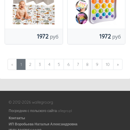
ДЕТЕЙ
1972
1972
«
1
2
3
4
5
6
7
8
9
10
»
© 2012-2026 wallegro.org
Посредник с польского сайта allegro.pl
Контакты
ИП Воробьева Наталья Александровна