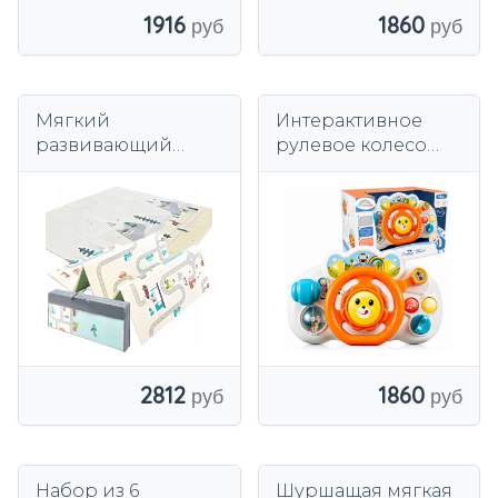
1916
1860
Мягкий
Интерактивное
развивающий
рулевое колесо
пенопластовый
малыша для
коврик
коляски
двухсторонний
музыкальные звуки
складной для
света
детей 180x200 1 см
2812
1860
Набор из 6
Шуршащая мягкая