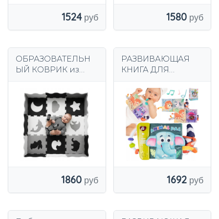
1524
1580
ОБРАЗОВАТЕЛЬН
РАЗВИВАЮЩАЯ
ЫЙ КОВРИК из
КНИГА ДЛЯ
ПЕНЫ Happy Kiddo
МАЛЫШЕЙ,
Puzzle Манеж Пол
СЕНСОРНЫЕ
34 шт. 126 см
ДЖУНЛИ,
ПРОРЕЗЫЧКА,
ЗЕРКАЛО
1860
1692