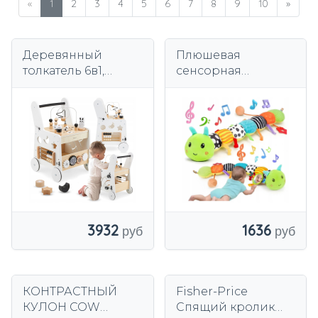
«
1
2
3
4
5
6
7
8
9
10
»
Деревянный
Плюшевая
толкатель 6в1,
сенсорная
ходунки для детей
гусеница для
с функцией
малышей с
образовательного
музыкальным
стола
антистрессовым
зеркалом
3932
1636
КОНТРАСТНЫЙ
Fisher-Price
КУЛОН COW
Спящий кролик