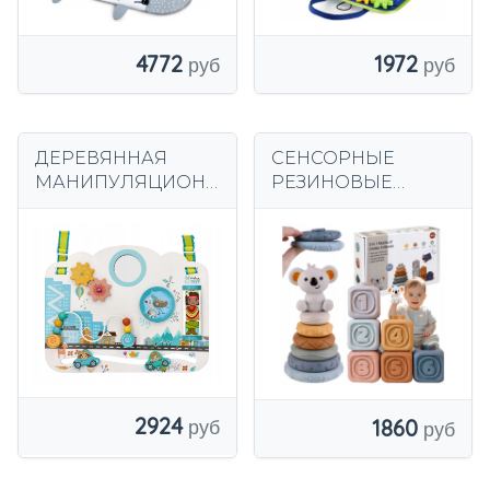
4772
1972
ДЕРЕВЯННАЯ
СЕНСОРНЫЕ
МАНИПУЛЯЦИОН
РЕЗИНОВЫЕ
НАЯ ДОСКА
БЛОКИ МЯГКАЯ
МОНТЕССОРИ ДЛЯ
КРЕАТИВНАЯ
РЕБЕНКА 6
БАШНЯ
МЕСЯЦЕВ
МОНТЕССОРИ
ПИРАМИДА 13 EL
2924
1860