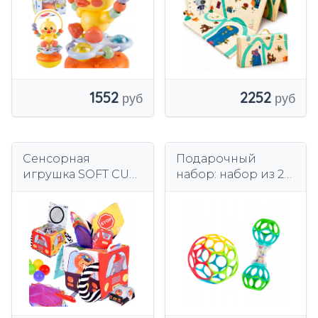
ЕМЫЙ, СКЛАДНОЙ
БОХО
1552
2252
Сенсорная
Подарочный
игрушка SOFT CUB
набор: набор из 2
Montessori Animal
прорезывателей-
Vehicles ZA5587
погремушек Oball
Bright Starts.