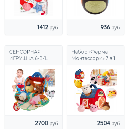
1412
936
СЕНСОРНАЯ
Набор «Ферма
ИГРУШКА 6-В-1
Монтессори» 7 в 1 с
ДЛЯ ДЕТЕЙ 6-12
мягкими
МЕСЯЦЕВ
игрушками,
МОНТЕССОРИ
сенсорное
ФАРМА ПОДАРОК
развитие, 6–12
месяцев
2700
2504