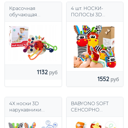
Красочная
4 шт. НОСКИ-
обучающая
ПОЛОСЫ 3D
сенсорная
СОЗЗИ-ПОГРЕМКИ
игрушка-
СЕНСОРНАЯ
прорезыватель для
ИГРУШКА ДЛЯ
малышей
МАЛЫШЕЙ
1132
1552
4X носки 3D
BABYONO SOFT
нарукавники
СЕНСОРНО
детские
РАЗВИВАЮЩАЯ
погремушки
КНИГА С