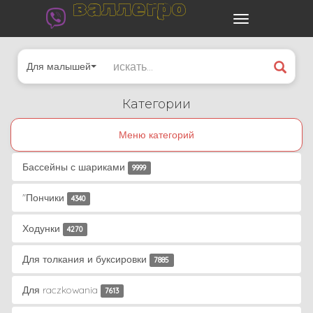
валлегро
Для малышей
Категории
Меню категорий
Бассейны с шариками
9999
"Пончики
4340
Ходунки
4270
Для толкания и буксировки
7885
Для raczkowania
7613