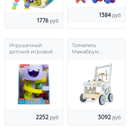
1384
1776
Игрушечный
Толкатель
детский игровой
Мамабрум,
центр Fisher-Price
деревянная
Pets Cat Tower для
мастерская 3в1,
детей 9 месяцев и
белый
старше HTW92
2252
3092