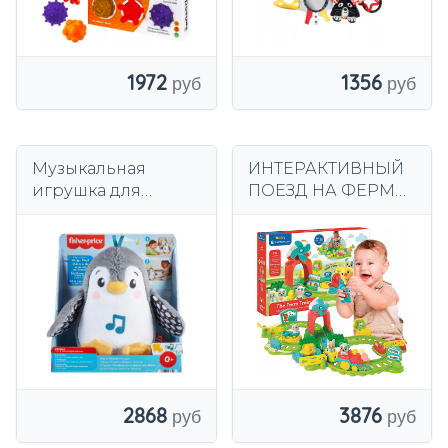
1972
1356
Музыкальная
ИНТЕРАКТИВНЫЙ
игрушка для
ПОЕЗД НА ФЕРМЕ
малышей Пингвин
ФЕРМЕРСКИЙ
Кивачек HNC10
ПОЕЗД ДЛЯ ДЕТЕЙ
Fisher-Price
ПОДАРОЧНЫЙ
ТРЕК CLE 12+
2868
3876