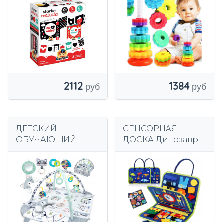
сортировщиком
дисков для детей
от 1 года
2112
1384
ДЕТСКИЙ
СЕНСОРНАЯ
ОБУЧАЮЩИЙ
ДОСКА Динозавр
КОВРИК
Монтессори, 3D
ИНТЕРАКТИВНЫЙ
манипулятивная
3В1 RICOKIDS
книга для детей
БОЛЬШОЙ СЕРЫЙ
БЕСПЛАТНО