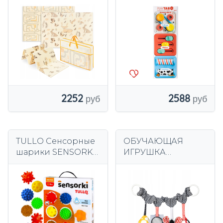
180х120 см в
игрушками PlayTab
сложенном виде
Fat Brain Toys
Magic Forest Boho
Caterpillar
R17
2252
2588
TULLO Сенсорные
ОБУЧАЮЩАЯ
шарики SENSORKY
ИГРУШКА
Шарики, 8 шт., без
BABYONO
отверстий
ПОДВЕСКА ДЛЯ
ПОЛЬСКИЙ
КОЛЯСКИ 797
ПРОДУКТ