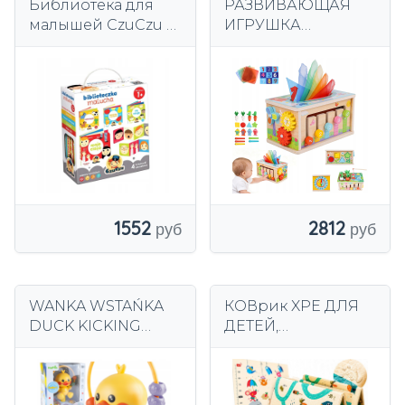
Библиотека для
РАЗВИВАЮЩАЯ
малышей CzuCzu 1+
ИГРУШКА
62336
МОНТЕССОРИ ОТ
36 МЕСЯЦЕВ
СЕНСОРНАЯ
ИГРУШКА 6в1
1552
2812
WANKA WSTAŃKA
КОВрик XPE ДЛЯ
DUCK KICKING
ДЕТЕЙ,
ИНТЕРАКТИВНАЯ
ДВУСТОРОННИЙ
ОБРАЗОВАТЕЛЬНА
ПЕН, 200х180см,
Я ИГРУШКА
ВОДОНЕПРОНИЦА