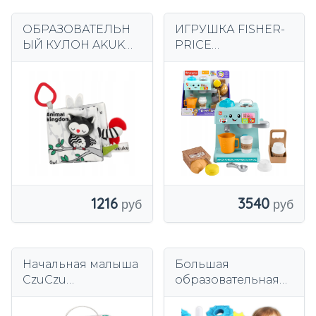
ОБРАЗОВАТЕЛЬН
ИГРУШКА FISHER-
ЫЙ КУЛОН AKUKU
PRICE
SENSORY BOOK
ОБРАЗОВАТЕЛЬНА
CONTRAST A0481
Я ИНТЕРАКТИВНАЯ
КОФЕМАШИНА
СВЕТ ЗВУК
1216
3540
Начальная малыша
Большая
CzuCzu
образовательная
контрастные 0
игрушка-
головоломка с