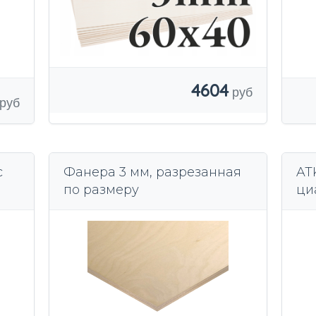
4604
c
Фанера 3 мм, разрезанная
ATK
по размеру
ци
ср