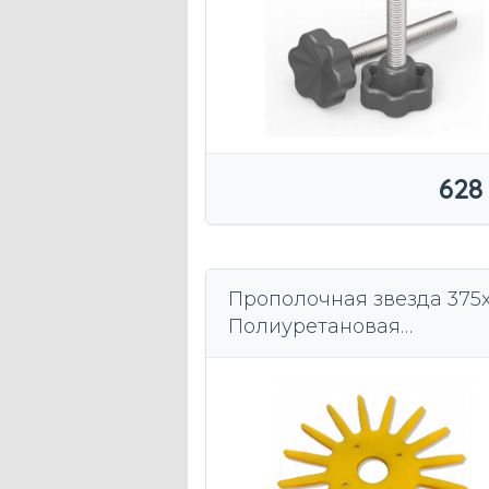
628
Прополочная звезда 375x
Полиуретановая
прополочная машина
85Sha TPU INJECTION