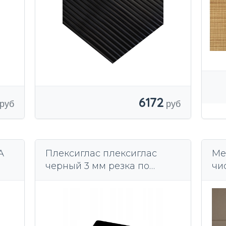
6172
А
Плексиглас плексиглас
Ме
черный 3 мм резка по
чис
размеру