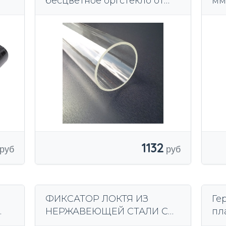
бесцветное оргстекло от
мм,
10мм до 200мм! трубы из
плексигласа
1132
ФИКСАТОР ЛОКТЯ ИЗ
Ге
НЕРЖАВЕЮЩЕЙ СТАЛИ С
пл
РЕГУЛИРОВКОЙ L = 97