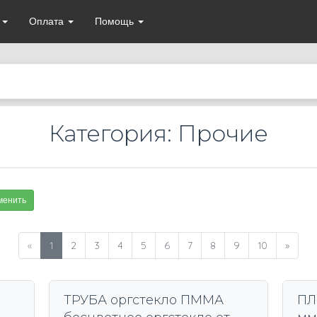
а
Оплата
Помощь
Категория: Прочие
менить
«
1
2
3
4
5
6
7
8
9
10
»
ТРУБА оргстекло ПММА
ПЛ