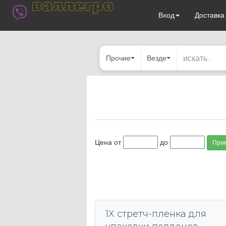
валлегро
Вход
Доставк
Прочие
Везде
Цена от
до
При
1X стретч-пленка для