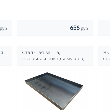
656
ая
Стальная ванна,
Вы
жаровня,ящик для мусора,
ст
лоток, по размеру,
FE
металлическая ванна