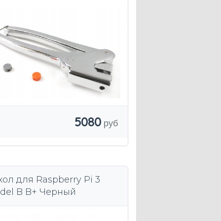
5080
хол для Raspberry Pi 3
del B B+ Черный