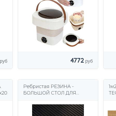
Й
ОДЕЖДЫ И БЕЛЬЯ, 11 Л,
БОЛЬШАЯ
4772
А
Ребристая РЕЗИНА -
1м
х20
БОЛЬШОЙ СТОЛ ДЛЯ
ТЕ
МАСТЕРСКОЙ 210 см -
СВ
толщина 3 мм + КЛЕЙ