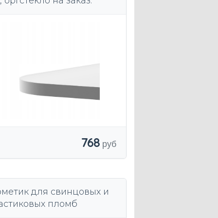
 оргстекло на заказ.
768
рметик для свинцовых и
астиковых пломб