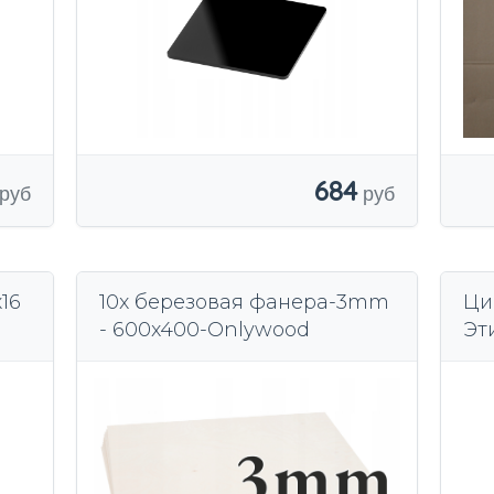
684
16
10x березовая фанера-3mm
Ци
- 600x400-Onlywood
Эт
O0