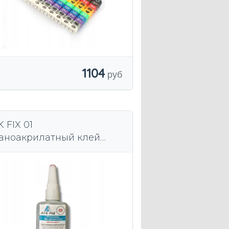
1104
 FIX 01
аноакрилатный клей
едней плотности 50 мл