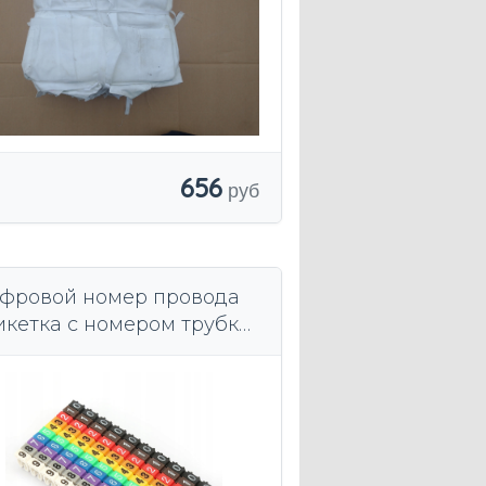
656
фровой номер провода
икетка с номером трубки
1