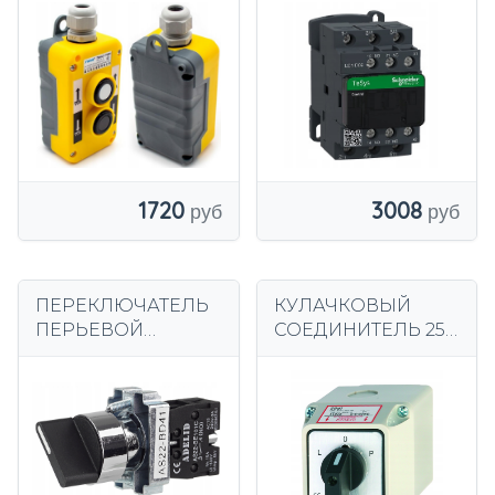
подъемный кран
+1НЗ SCHNEIDER
лебедка
ELECTRIC
переключатель
1720
3008
ПЕРЕКЛЮЧАТЕЛЬ
КУЛАЧКОВЫЙ
ПЕРЬЕВОЙ
СОЕДИНИТЕЛЬ 25А
ВЫКЛЮЧАТЕЛЬ 01
ЛЕВЫЙ И ПРАВЫЙ
XB2 BD41 ВОЗВРАТ
В КОРПУСЕ OB1