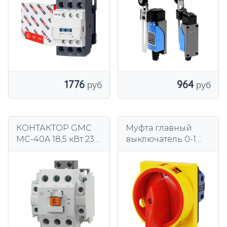
АК 3П 1НО 1НК
ОРИГИНАЛЬНЫЙ
1776
964
КОНТАКТОР GMC
Муфта главный
MC-40A 18,5 кВт 230
выключатель 0-1
В AC РЕЛЕ 3P 3F
массив 20A 3P 4P
40A НО+НЗ НОВЫЙ
кулачковый
ШАНС