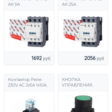
АК 9А
АК 25А
ПРОМЫШЛЕННЫЙ
ПРОМЫШЛЕННЫЙ
С КАТУШКОЙ 230В
С КАТУШКОЙ 230В
АК 3П 1НО 1НК
АК 3П 1З 1Р
1692
2056
Контактор Реле
КНОПКА
230V AC 2x5A 1x10A с
УПРАВЛЕНИЯ
Подставкой
ЗЕЛЕНАЯ START
XB2 EA31 FI22