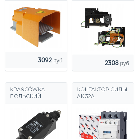
ЗАСТРОЙКОЙ 15A
CDM1201 CDM12.1
P1-PZ
3092
2308
KRAŃCÓWKA
КОНТАКТОР СИЛЫ
ПОЛЬСКИЙ
АК 32А
КОНЦЕВЫЕ С
ПРОМЫШЛЕННЫЙ
ХВОСТОВИКОМ
С КАТУШКОЙ 230В
АК 3П 1НО 1НК