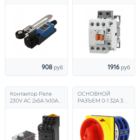
роликом ME-8108
9A С КАТУШКОЙ
230В AC 5А с
НО+НЗ 230 В, 3P,
регулируемым
НО+НЗ
рычагом
1916
908
Контактор Реле
ОСНОВНОЙ
230V AC 2x5A 1x10A с
РАЗЪЕМ 0-1 32A 3P
Подставкой
4P МАССИВ IP65
ИЗОЛЯЦИОННЫЙ
РАЗЪЕДИНИТЕЛЬ