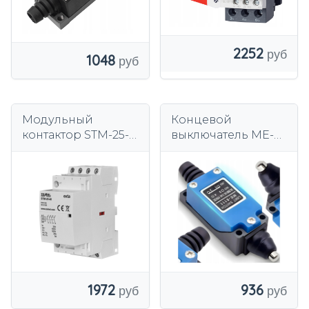
2252
1048
Модульный
Концевой
контактор STM-25-
выключатель ME-
40 25A 4xNO
8111 Польский со
230VAC
штоком WK-11
1972
936