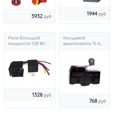
1944
3932
Реле большой
Концевой
мощности 12В 80А
выключатель 15 А,
розетка с кабелями
380 В
переменного тока
LXW5-11G2 с
рычагом 40 мм,
концевой
выключатель с
роликом
1328
768