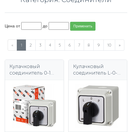
Цена от
до
Применить
«
1
2
3
4
5
6
7
8
9
10
»
Кулачковый
Кулачковый
соединитель 0-1
соединитель L-0-P
16A 3P в корпусе
16A 3P левый
70x70 3F IP65
правый корпус
выключатель
70x70 3F IP65
питания