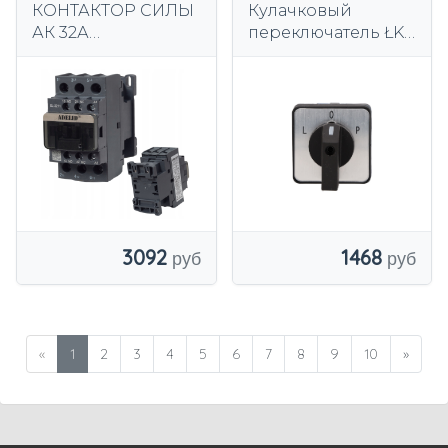
КОНТАКТОР СИЛЫ
Кулачковый
АК 32А
переключатель ŁK
ПРОМЫШЛЕННЫЙ
16A L-0-P 3P IP65
С КАТУШКОЙ 230В
АК 3П 1НО 1НК
3092
1468
«
1
2
3
4
5
6
7
8
9
10
»