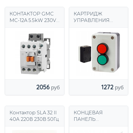
КОНТАКТОР GMC
КАРТРИДЖ
MC-12A 5.5kW 230V
УПРАВЛЕНИЯ
AC РЕЛЕ 3P 3F 12A
КНОПКА ПУСК-
NO+NC НОВЫЙ
СТОП НА КОРПУСЕ
ШАНС
2056
1272
Контактор SLA 32 II
КОНЦЕВАЯ
40А 220В 230В 50Гц
ПАНЕЛЬ
ПОЛЬСКИЙ
КОНЦЕВОЙ