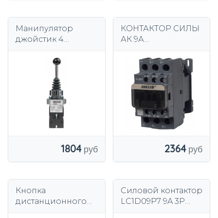
Манипулятор
КОНТАКТОР СИЛЫ
джойстик 4
АК 9А
позиционный 4no
ПРОМЫШЛЕННЫЙ
моностабильный
С КАТУШКОЙ 230В
АК 3П 1НО 1НК
1804
2364
Кнопка
Силовой контактор
дистанционного
LC1D09P7 9A 3P
управления
4kW 230V AC 1НО