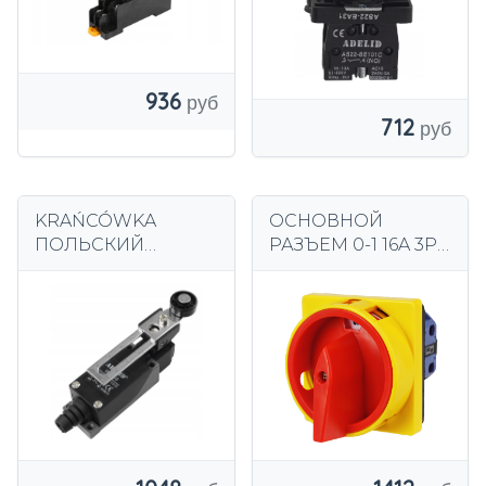
936
712
KRAŃCÓWKA
ОСНОВНОЙ
ПОЛЬСКИЙ
РАЗЪЕМ 0-1 16A 3P
КОНЦЕВОЙ
4P МАССИВ IP65
ВЫКЛЮЧАТЕЛЬ С
ИЗОЛЯЦИОННЫЙ
НАТЯЖНОЙ ВК-08
РАЗЪЕДИНИТЕЛЬ