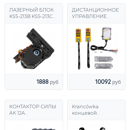
ЛАЗЕРНЫЙ БЛОК
ДИСТАНЦИОННОЕ
KSS-213B KSS-213C
УПРАВЛЕНИЕ
KSS-213CL
КРАНОМ
ДИСТАНЦИОННОЕ
УПРАВЛЕНИЕ
КРАНОМ 24В
постоянного тока
1888
10092
КОНТАКТОР СИЛЫ
Krańcówka
АК 12А
концевой
ПРОМЫШЛЕННЫЙ
выключатель ME-
С КАТУШКОЙ 230В
8108