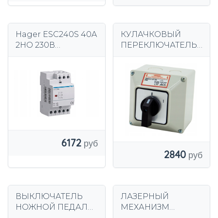
Hager ESC240S 40A
КУЛАЧКОВЫЙ
2НО 230В
ПЕРЕКЛЮЧАТЕЛЬ
бесшумный
32А 0-1 3F В
модульный
КОРПУСЕ IP65
контактор
6172
2840
ВЫКЛЮЧАТЕЛЬ
ЛАЗЕРНЫЙ
НОЖНОЙ ПЕДАЛИ
МЕХАНИЗМ
С ПОЛНОЙ
ВАМ1201 ВАМ1202