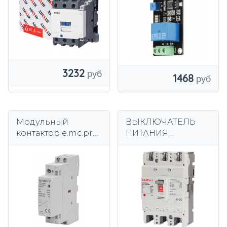
AC 3P 1НО 1НЗ
3232
1468
Модульный
ВЫКЛЮЧАТЕЛЬ
контактор e.mc.pro
ПИТАНИЯ
25А 2П 2НО катушка
КОМПАКТНЫЙ
24В постоянного
250A DPX
тока