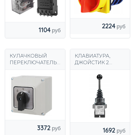
2224
1104
КУЛАЧКОВЫЙ
КЛАВИАТУРА,
ПЕРЕКЛЮЧАТЕЛЬ
ДЖОЙСТИК 2
ЗВЕЗДА -
направления 2NO
ТРЕУГОЛЬНИК 40A
моностабильный
0-Y-T в корпусе
режим
IP65
3372
1692