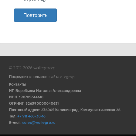
Повторить
© 2012-2026 wallegro.org
Посредник с польского сайта allegro.pl
Контакты
ИП Воробьева Наталья Александровна
ИНН 390705644610
ОГРНИП 326390000040631
Почтовый адрес: 236005 Калининград, Коммунистическая 26
Тел:
+7 911 460-30-16
E-mail:
sales@wallegro.ru