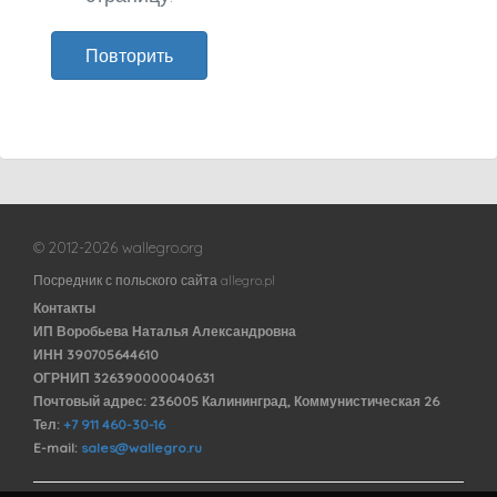
Повторить
© 2012-2026 wallegro.org
Посредник с польского сайта allegro.pl
Контакты
ИП Воробьева Наталья Александровна
ИНН 390705644610
ОГРНИП 326390000040631
Почтовый адрес: 236005 Калининград, Коммунистическая 26
Тел:
+7 911 460-30-16
E-mail:
sales@wallegro.ru