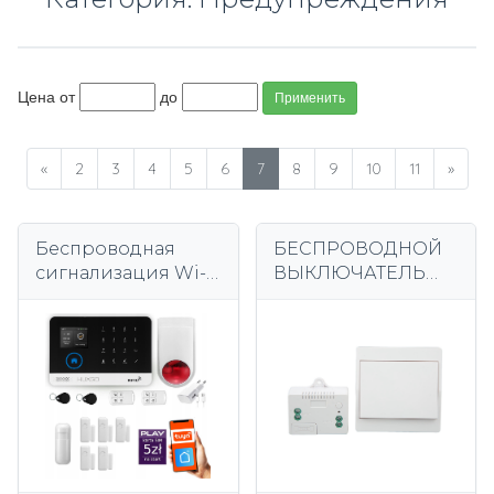
Цена от
до
Применить
«
2
3
4
5
6
7
8
9
10
11
»
Беспроводная
БЕСПРОВОДНОЙ
сигнализация Wi-
ВЫКЛЮЧАТЕЛЬ
Fi + GSM 4G, TUYA,
СВЕТА С РЧ
комплект
ПРИЕМНИКОМ 433
сигнализации
МГЦ 10 А
HUXGO HXA003
D5WS