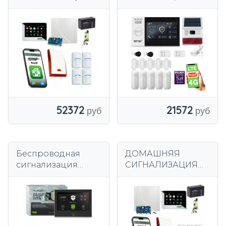
ROPAM 4x ДАТЧИК
Fi + GSM 4G, TUYA,
ДВИЖЕНИЯ BOSCH
комплект
ПРОФЕССИОНАЛЬ
сигнализации
НАЯ IP WIFI
HUXGO HXA007
СИГНАЛИЗАЦИЯ
R5D5
52372
21572
Беспроводная
ДОМАШНЯЯ
сигнализация
СИГНАЛИЗАЦИЯ
черная WiFi + GSM
ROPAM LTE WIFI 6
4G с приложением
ДЕТЕКТОРОВ ДЛЯ
TUYA, HUXGO
ЛЮБИМЫХ BOSCH
HXA700
ПРОФЕССИОНАЛЬ
НАЯ