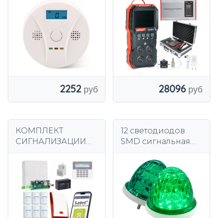
угарного газа CO
щихся газов CO
сигнализация 85
H2S O2 LEL
дБ
2252
28096
КОМПЛЕКТ
12 светодиодов
СИГНАЛИЗАЦИИ
SMD сигнальная
SATEL PERFECTA
лампа, мигающая,
МОДУЛЬ LTE
предупреждающая
УВЕДОМЛЕНИЯ 8
, 12В, 24В, зеленая
ДЕТЕКТОРЫ
ЛЮБИМЫХ BOSCH
BOSCH