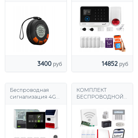
управления/
Fi + GSM 4G, TUYA,
контроллер для
комплект
масляного
сигнализации
обогревателя с
HUXGO HXA003
датчиком угарного
R5WS
газа
3400
14852
Беспроводная
КОМПЛЕКТ
сигнализация 4G
БЕСПРОВОДНОЙ
WiFi GSM с TUYA,
СИГНАЛИЗАЦИИ
HUXGO HXA502 B +
SATEL, 6x PIR-
уличная сирена
ДАТЧИКОВ,
ДИСТАНЦИОННОЕ
ПРИЛОЖЕНИЕ
ДЛЯ ЖИВОТНЫХ,