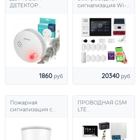
ДЕТЕКТОР
сигнализация Wi-
ПОЖАРНЫЙ
Fi + GSM 4G, TUYA,
ДЕТЕКТОР
комплект
БЕСПРОВОДНОЙ
сигнализации
ПОЖАРНЫЙ
HUXGO HXA007
СЕРТИФИКАЦИЯ 10
D9BS
ЛЕТ
1860
20340
Пожарная
ПРОВОДНАЯ GSM
сигнализация с
LTE
датчиком дыма и
СИГНАЛИЗАЦИЯ
батареей со
для дома с 8
сроком службы 10
детекторами
лет —
BOSCH Ropam