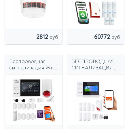
СЕРТИФИЦИРОВА
НА
2812
60772
Беспроводная
БЕСПРОВОДНАЯ
сигнализация Wi-
СИГНАЛИЗАЦИЯ
Fi + GSM 4G, TUYA,
ЖК-дисплей 4,3
комплект
дюйма GSM WiFi
сигнализации
SMS TUYA НА
HUXGO HXA007
ПОЛЬСКОМ 6xPIR +
D9WS
СИРЕНА