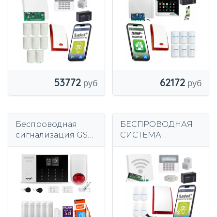
SATEL 8 PARADOX
ДЕТЕКТОРОВ
IP LAN ДАТЧИКИ
BOSCH
ПРОФЕССИОНАЛЬ
НАЯ
СИГНАЛИЗАЦИЯ
53772
62172
Беспроводная
БЕСПРОВОДНАЯ
сигнализация GSM
СИСТЕМА
4G + WiFi -
СИГНАЛИЗАЦИИ 4x
комплект
ДАТЧИКА ДЛЯ
сигнализации
ЛЮБИМЫХ
HUXGO HXA005
ПРОФЕССИОНАЛЬ
R5BS
НАЯ GSM
СИГНАЛИЗАЦИЯ
SATEL