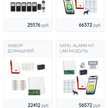
СИГНАЛИЗАЦИЯ
25576
66372
НАБОР
SATEL ALARM KIT
ДОМАШНЕЙ
LAN МОДУЛЬ
СИГНАЛИЗАЦИИ
УВЕДОМЛЕНИЯ
PARADOX 2 ПИР-
ПРИЛОЖЕНИЕ 6
ДЕТЕКТОРА
ДЕТЕКТОРЫ
ДВИЖЕНИЯ PRO
ЛЮБИМЫХ BOSCH
PLUS SPECTRA
BOSCH
22412
56572