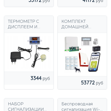
55172
41172
ТЕРМОМЕТР С
КОМПЛЕКТ
ДИСПЛЕЕМ И
ДОМАШНЕЙ
ТЕРМОСТАТОМ
СИГНАЛИЗАЦИИ С
ГРОМКОЙ
ПРИЛОЖЕНИЕМ
СИГНАЛИЗАЦИИ
SATEL 6 x LTE
TA1/3
ДАТЧИКОВ ДЛЯ
ЛЮБИМЫХ BOSCH
LTE
3344
53772
НАБОР
Беспроводная
СИГНАЛИЗАЦИИ
сигнализация Wi-