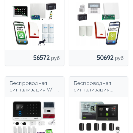
набора сигнала
Комплект
тревоги РОПАМ 4
домашней
профессиональны
сигнализации
й для дома
56572
50692
Беспроводная
Беспроводная
сигнализация Wi-
сигнализация
Fi + GSM 4G, TUYA,
черная WiFi + GSM
комплект
4G Комплект
сигнализации
сигнализации
HUXGO HXA003
HUXGO HXA700 4G
D9BS