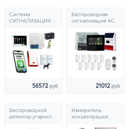
Система
Беспроводная
СИГНАЛИЗАЦИИ
сигнализация 4G
Беспроводная
WiFi GSM с TUYA,
связь Wi-Fi Lte Gsm
HUXGO HXA502 B +
2x Pet Ropam
уличная сирена
Bosch Sensor
56572
21012
Беспроводной
Измеритель
детектор угарного
концентрации
газа Детектор
легковоспламеняю