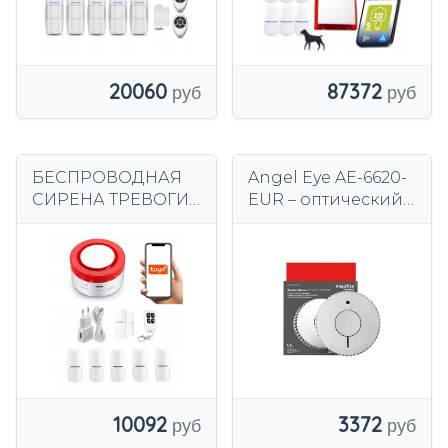
GSM-
ПРИЛОЖЕНИЕ
20060
87372
БЕСПРОВОДНАЯ
Angel Eye AE-6620-
СИРЕНА ТРЕВОГИ
EUR – оптический
WiFi TUYA SMART
детектор дыма,
НА ПОЛЬСКОМ
датчик пожара
+5xPIR
85дБ
10092
3372