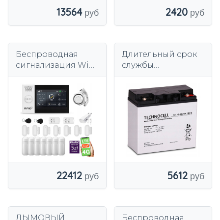
13564
2420
Беспроводная
Длительный срок
сигнализация WiFi
службы
+ GSM 4G, комплект
аккумуляторной
сигнализации
батареи AGM 12V
TUYA HUXGO
18Ah TCL18-12 для
HXA007 R7D7PS
источника питания
автоматизации
5612
22412
ДЫМОВЫЙ
Беспроводная