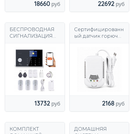
18660
22692
БЕСПРОВОДНАЯ
Сертифицированн
СИГНАЛИЗАЦИЯ
ый датчик горючих
ЖК-дисплей 2,4
газов и газов –
дюйма GSM WiFi
точное измерение
TUYA SMART НА
ppm
ПОЛЬСКОМ + 3xPIR
13732
2168
КОМПЛЕКТ
ДОМАШНЯЯ