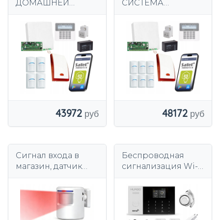
ДОМАШНЕЙ
СИСТЕМА
СИГНАЛИЗАЦИИ С
ОХРАННОЙ
ПРИЛОЖЕНИЕМ
СИГНАЛИЗАЦИИ
SATEL 4 GSM PIR-
SATEL 6 PIR
ДАТЧИКА BOSCH
ДЕТЕКТОРОВ
BOSCH
ПРОФЕССИОНАЛЬ
НАЯ GSM
СИГНАЛИЗАЦИЯ
43972
48172
Сигнал входа в
Беспроводная
магазин, датчик
сигнализация Wi-
движения,
Fi + GSM 4G,
беспроводная
комплект
сигнализация с
сигнализации
батарейным
TUYA HUXGO