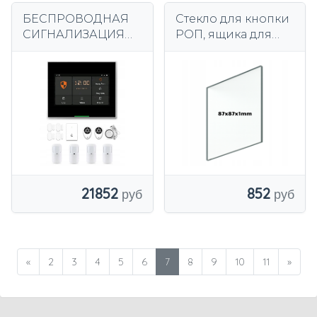
БЕСПРОВОДНАЯ
Стекло для кнопки
СИГНАЛИЗАЦИЯ
РОП, ящика для
ЖК-дисплей 4,3
ключей,
ДЮЙМА GSM WiFi
пожарного
TUYA УМНЫЙ
гидранта,
ДВЕРНОЙ ЗВОНОК
противопожарног
НА ПОЛЬСКОМ +
о ящика 87х87х2мм
4xPIR
21852
852
«
2
3
4
5
6
7
8
9
10
11
»