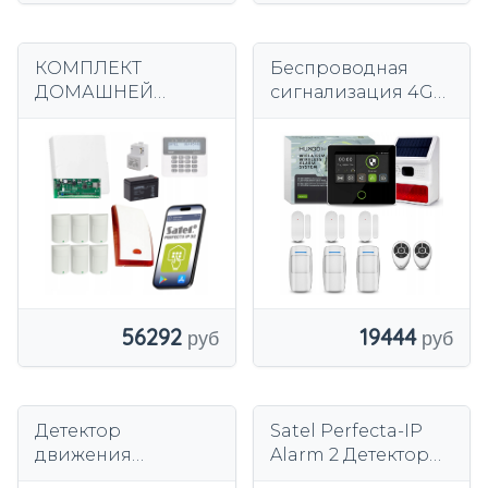
КОМПЛЕКТ
Беспроводная
ДОМАШНЕЙ
сигнализация 4G
СИГНАЛИЗАЦИИ
WiFi GSM с TUYA,
SATEL 6
HUXGO HXA502 B +
ДЕТЕКТОРОВ
уличная сирена
ПАРАДОКСОВ
ПРОФЕССИОНАЛЬ
НАЯ IP LAN
СИГНАЛИЗАЦИЯ
56292
19444
Детектор
Satel Perfecta-IP
движения
Alarm 2 Детекторы
любимца ЛТЭ ГСМ
парадоксов IP LAN