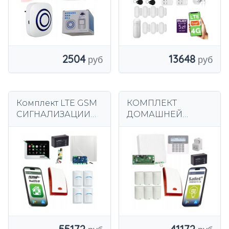
питанием
HXA005 D7PS
2504
13648
Комплект LTE GSM
КОМПЛЕКТ
СИГНАЛИЗАЦИИ
ДОМАШНЕЙ
для домашней
СИГНАЛИЗАЦИИ С
квартиры с 4
ПРИЛОЖЕНИЕМ
детекторами
SATEL 6 GSM
движения BOSCH
ДАТЧИКОВ
Ropam
PARADOX