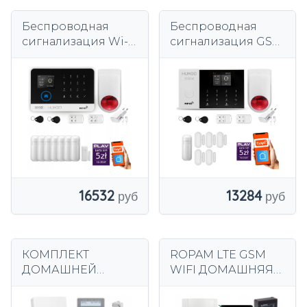
Беспроводная
Беспроводная
сигнализация Wi-
сигнализация GSM
Fi + GSM 4G, TUYA,
4G + WiFi -
комплект
комплект
сигнализации
сигнализации
HUXGO HXA003
HUXGO HXA005
R7WS
D5BS
16532
13284
КОМПЛЕКТ
ROPAM LTE GSM
ДОМАШНЕЙ
WIFI ДОМАШНЯЯ
СИГНАЛИЗАЦИИ С
СИСТЕМА
ПРИЛОЖЕНИЕМ
СИГНАЛИЗАЦИИ 6