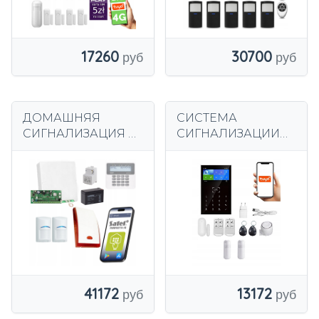
17260
30700
ДОМАШНЯЯ
СИСТЕМА
СИГНАЛИЗАЦИЯ С
СИГНАЛИЗАЦИИ
УВЕДОМЛЕНИЕМ 2
ЖК-ДИСПЛЕЙ 4,3
GSM ДЕТЕКТОРА
ДЮЙМА GSM WiFi
BOSCH SATEL
TUYA SMART НА
ALARM
ПОЛЬСКОМ ЯЗЫКЕ
2xPIR
13172
41172