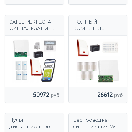
SATEL PERFECTA
ПОЛНЫЙ
СИГНАЛИЗАЦИЯ С
КОМПЛЕКТ
МОДУЛЕМ IP 4
ПРОВОДНОЙ
ДЕТЕКТОРЫ
СИГНАЛИЗАЦИИ
ДВИЖЕНИЯ BOSCH
PARADOX SPECTRA
ПРИЛОЖЕНИЕ
ДЛЯ ДОМА С 5
ДЛЯ ТЕЛЕФОНА
ДЕТЕКТОРАМИ
ДВИЖЕНИЯ
50972
26612
Пульт
Беспроводная
дистанционного
сигнализация Wi-