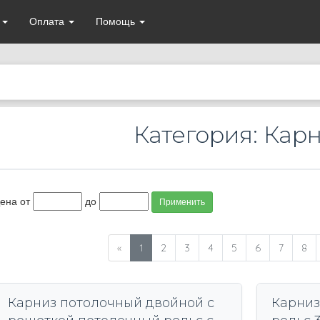
а
Оплата
Помощь
Категория: Кар
ена от
до
Применить
«
1
2
3
4
5
6
7
8
Карниз потолочный двойной с
Карниз