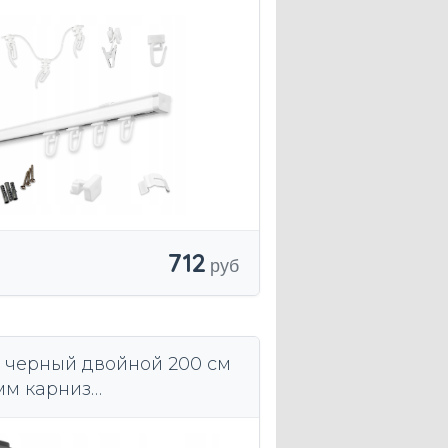
ы для карнизов по
у
712
 черный двойной 200 см
9 мм карниз
ический современный