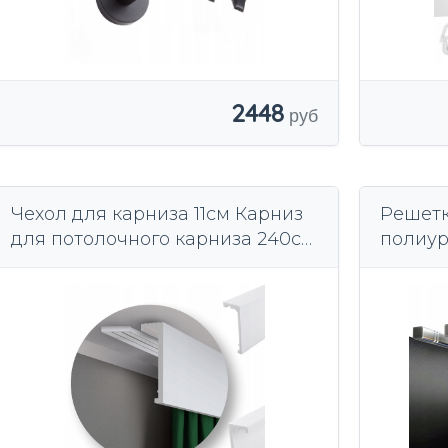
2448
Чехол для карниза 11см Карниз
Решетк
для потолочного карниза 240см
полиур
SL-05