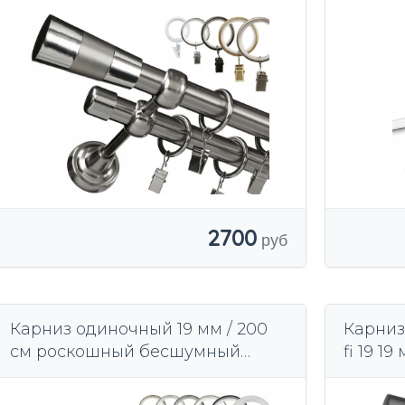
карниз
размер
2700
Карниз одиночный 19 мм / 200
Карниз
см роскошный бесшумный
fi 19 1
рицинус узоры 6 цветов выбор
металл