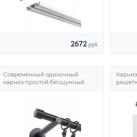
2672
Современный одиночный
Карниз
карниз простой бесшумный
решетк
ролик 19 мм / 300 см матовый
крышко
черный