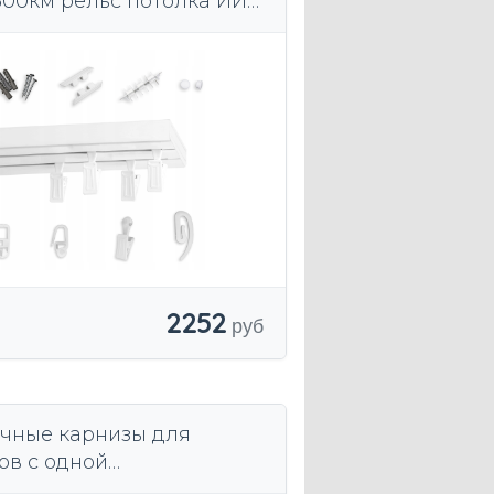
300км рельс потолка ИИ
2252
чные карнизы для
ов с одной
вляющей, алюминиевые