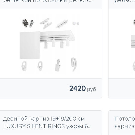
решеткой потолочный рельс с
рельс 
крышкой 9 см 300
рельса
2420
двойной карниз 19+19/200 см
Потоло
LUXURY SILENT RINGS узоры 6
карниз
ЦВЕТОВ на выбор
напра