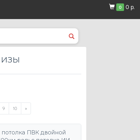
0 р.
0
низы
9
10
»
 потолка ПВК двойной