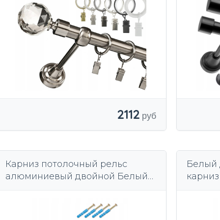
2112
Карниз потолочный рельс
Белый 
алюминиевый двойной Белый
карниз
Зубец булавки 300 см
потоло