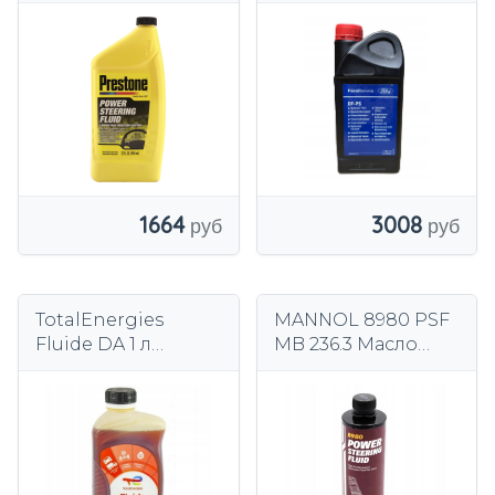
руля Prestone
руля Ford OE 1000
946ml
мл зеленое
3008
1664
TotalEnergies
MANNOL 8980 PSF
Fluide DA 1 л
MB 236.3 Масло
оранжевая
гидроусилителя
поддерживающая
руля 0,45л
жидкость