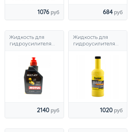
684
1076
Жидкость для
Жидкость для
гидроусилителя
гидроусилителя
руля Motul Multi
руля Prestone,
ATF Dextron III 1л.
0,355л.
2140
1020