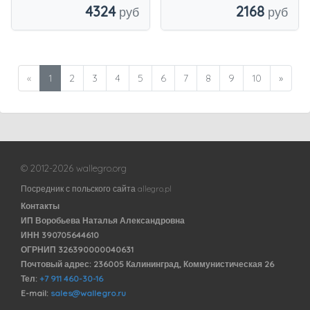
4324
2168
«
1
2
3
4
5
6
7
8
9
10
»
© 2012-2026 wallegro.org
Посредник с польского сайта allegro.pl
Контакты
ИП Воробьева Наталья Александровна
ИНН 390705644610
ОГРНИП 326390000040631
Почтовый адрес: 236005 Калининград, Коммунистическая 26
Тел:
+7 911 460-30-16
E-mail:
sales@wallegro.ru