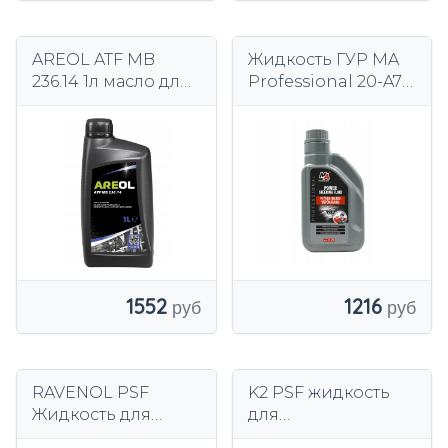
AREOL ATF MB
Жидкость ГУР MA
236.14 1л масло для
Professional 20-A78
автоматических
1 л
коробок передач
1552
1216
RAVENOL PSF
K2 PSF жидкость
Жидкость для
для
гидроусилителя
гидроусилителя 1л