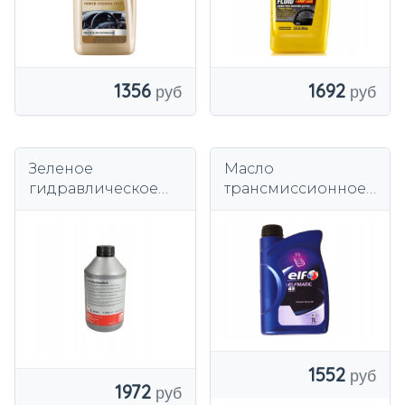
1356
1692
Зеленое
Масло
гидравлическое
трансмиссионное
масло Febi 46161 1л.
Elf Elfmatic G3 1л.
1552
1972