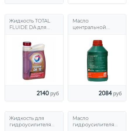
Жидкость TOTAL
Масло
FLUIDE DA для
центральной
электроусилителя
гидравлики FEBI
руля
BILSTEIN 06161
зеленое 1л
2140
2084
Жидкость для
Масло
гидроусилителя
гидроусилителя