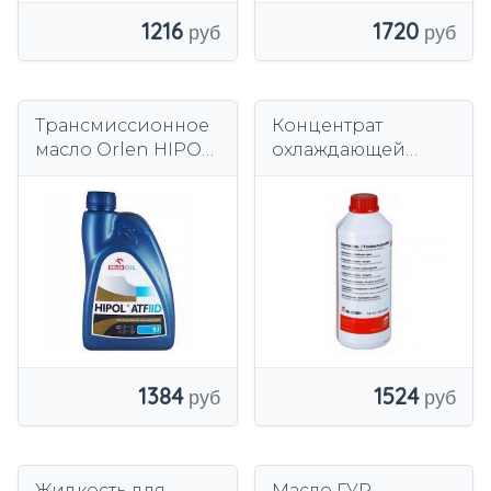
1216
1720
Трансмиссионное
Концентрат
масло Orlen HIPOL
охлаждающей
ATF II D 1L
жидкости Febi
Bilstein 1500 л
защита от
замерзания
1384
1524
Жидкость для
Масло ГУР