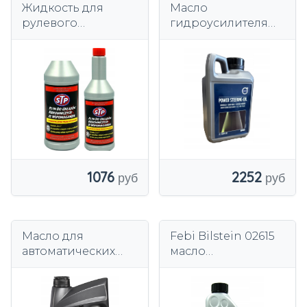
Жидкость для
Масло
рулевого
гидроусилителя
управления STP
руля Volvo OE 1
30-066 350 мл
литр
1076
2252
Масло для
Febi Bilstein 02615
автоматических
масло
коробок передач
центральной
AREOL DCT/DSG
гидравлики
Fluid 5л.