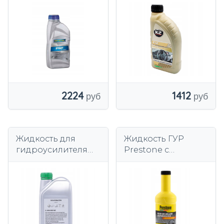
руля 1л.
зеленый
2224
1412
Жидкость для
Жидкость ГУР
гидроусилителя
Prestone с
Volkswagen OE
герметиком 355 мл
1000 мл