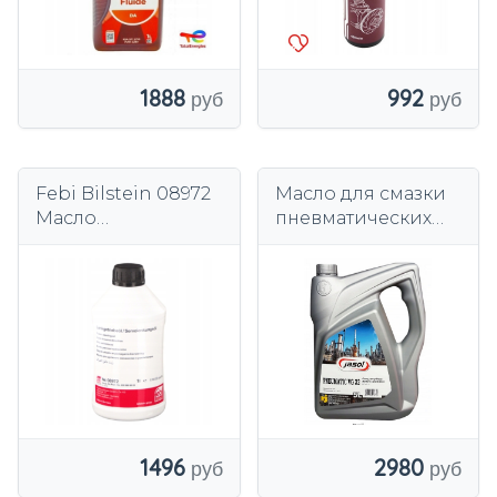
1888
992
Febi Bilstein 08972
Масло для смазки
Масло
пневматических
гидроусилителя
устройств Jasol
руля.
Pneumatic VG 32 5
л
2980
1496