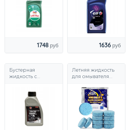
1748
1636
Бустерная
Летняя жидкость
жидкость с
для омывателя
герметиком имеет
стекол в таблетках,
Professional 20-A91
концентрат, 4 л.
300 мл