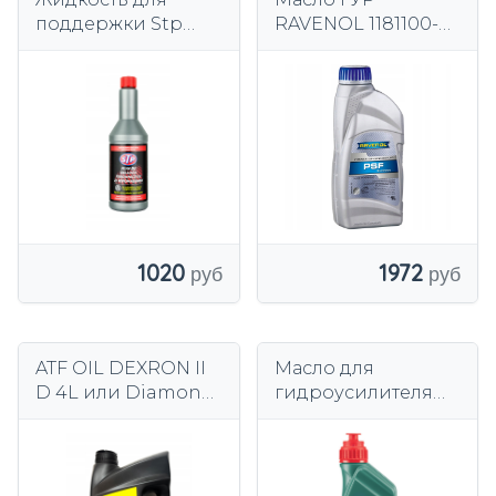
поддержки Stp
RAVENOL 1181100-
354ml
700-01-999
1020
1972
ATF OIL DEXRON II
Масло для
D 4L или Diamond
гидроусилителя
Silverline RED
CASTROL 15D675