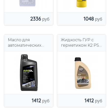
2336
1048
Масло для
Жидкость ГУР с
автоматических
герметиком K2 PSF
коробок передач
STOP LEAK 1L
AREOL ATF Dexron
O5821E
VI 1л.
1412
1412