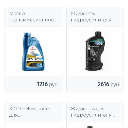
Масло
Жидкость
трансмиссионное
гидроусилителя
Orlen Oil
руля MPM PSF-S
минеральное 1 л
1000 мл для Honda
1216
2616
K2 PSF Жидкость
Жидкость для
для
гидроусилителя
гидроусилителя
руля Mopar +4 946
руля 500мл
мл