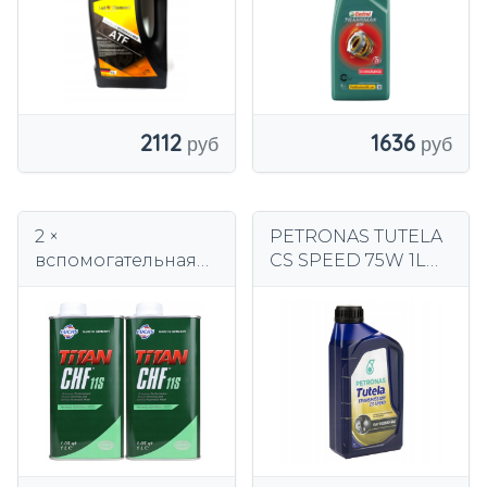
1636
2112
2 ×
PETRONAS TUTELA
вспомогательная
CS SPEED 75W 1L
жидкость Fuchs
ATF
Titan CHF11S 1 л
ТРАНСМИССИОНН
ОЕ МАСЛО