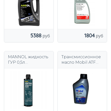
1804
5388
MANNOL жидкость
Трансмиссионное
ГУР 0,5л
масло Mobil ATF
VAG/GM/BMW/FOR
320 1л.
D/