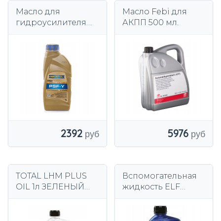
Масло для
Масло Febi для
гидроусилителя
АКПП 500 мл.
RAVENOL 1211123-
001-01-999
2392
5976
TOTAL LHM PLUS
Вспомогательная
OIL 1л ЗЕЛЕНЫЙ
жидкость ELF
CITROEN
Elfmatic G-3 1000
мл