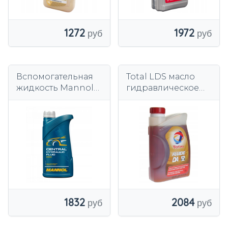
1272
1972
Вспомогательная
Total LDS масло
жидкость Mannol
гидравлическое
MN 8990-1ME
Citroen C5
1000ml
2084
1832