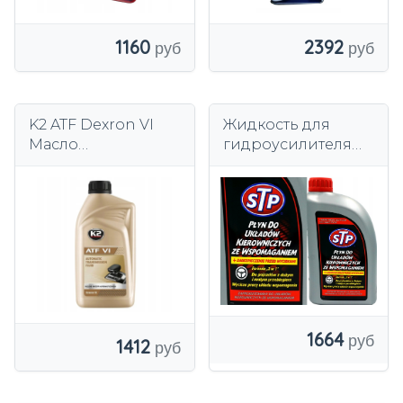
2392
1160
K2 ATF Dexron VI
Жидкость для
Масло
гидроусилителя
гидроусилителя
руля STP Power
руля 1 л
Steering Fluid 946
мл
1664
1412