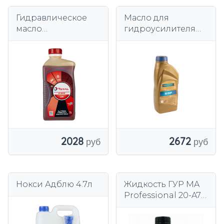
Гидравлическое
Масло для
масло
гидроусилителя
TotalEnergies
RAVENOL 1181100-
Fluide LDS 1л
001-01-999
Citroën HYDRActive
3
2028
2672
Нокси Адблю 4.7л
Жидкость ГУР MA
Professional 20-A79
500 мл