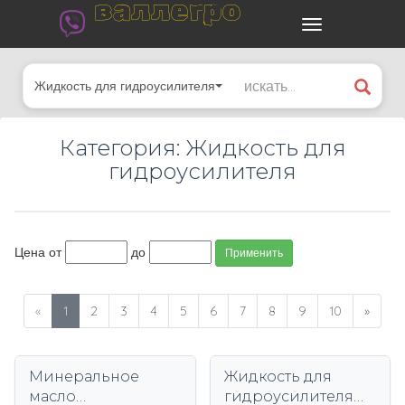
валлегро
Жидкость для гидроусилителя
Категория: Жидкость для
гидроусилителя
Цена от
до
Применить
«
1
2
3
4
5
6
7
8
9
10
»
Минеральное
Жидкость для
масло
гидроусилителя