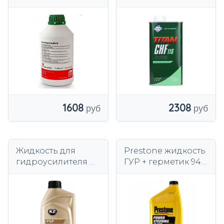
гидроусилителя
Fuchs Titan CHF11S 1
руля Febi Bilstein
л
06162
2308
1608
Жидкость для
Prestone жидкость
гидроусилителя K2
ГУР + герметик 946
O5801E 1 л
мл