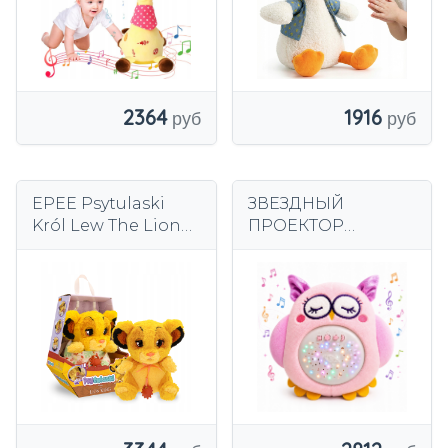
ДЕТЕЙ
2364
1916
EPEE Psytulaski
ЗВЕЗДНЫЙ
Król Lew The Lion
ПРОЕКТОР
King -
ИНТЕРАКТИВНАЯ
интерактивная
СОВА-ТАЛИСМАН
SIMBA1
СО ЗВУКОМ И
СВЕТОМ