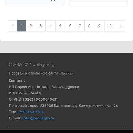
«
1
2
3
4
5
6
7
8
9
10
»
© 2012-2026 wallegro.org
Посредник с польского сайта allegro.pl
Контакты
ИП Воробьева Наталья Александровна
ИНН 390705644610
ОГРНИП 326390000040631
Почтовый адрес: 236005 Калининград, Коммунистическая 26
Тел:
+7 911 460-30-16
E-mail:
sales@wallegro.ru