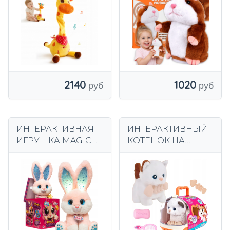
ИГРУШКА
ПОВТОРЯЕТ
СЛОВА
2140
1020
ИНТЕРАКТИВНАЯ
ИНТЕРАКТИВНЫЙ
ИГРУШКА MAGIC
КОТЕНОК НА
RABBIT WIZARD
БАТАРЕЯХ СО
ИГРА MAGIC
ЗВУКОВЫМ
RABBIT LIGHTS
ПРОГУЛОЧНЫМ
ДОМОМ
АКСЕССУАРЫ