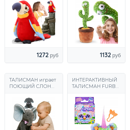
ПОВТОРЯЕТ,
СВЕТОДИОДНЫЙ
ТАНЦУЕТ, ГОВОРИТ,
ИНТЕРАКТИВНЫЕ
ТАЛИСМАН-
ИГРУШКИ ДЛЯ
пересмешник
ДЕТЕЙ
1272
1132
ТАЛИСМАН играет
ИНТЕРАКТИВНЫЙ
ПОЮЩИЙ СЛОН
ТАЛИСМАН FURBY
ДВИГАЕТ УШИ
FURBLETTES 5 СМ
ИНТЕРАКТИВНЫЙ
45 ВЕСЕННИХ
СЛОН
ЗВУКОВ