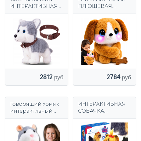
ИНТЕРАКТИВНАЯ
ПЛЮШЕВАЯ
ПЛЮШЕВАЯ
ИГРУШКА MILUSIE
ГОЛОСОВАЯ
ТАЛИСМАН ДЛЯ
УПРАВЛЯЕМАЯ
СОБАКИ ЗВУКИ
ДЛЯ ДЕТЕЙ ЛАЙ
ДВИЖЕНИЯ ШПАГА
2812
2784
Говорящий хомяк
ИНТЕРАКТИВНАЯ
интерактивный
СОБАЧКА
хомяк
ИГРУШКА ЙОРК
Пересмешник
РЕАГИРУЕТ НА
говорящий
ДВИЖЕНИЕ ХОДИТ
талисман игрушка
ИГРУШКА