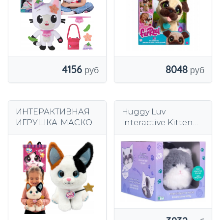
ЛАПЫ
на прогулке
4156
8048
ИНТЕРАКТИВНАЯ
Huggy Luv
ИГРУШКА-МАСКОТ
Interactive Kitten
ДЛЯ ДЕТЕЙ MAGIC
Серый кот-
CAT MAGIC CAT BOX
талисман
реагирует на
прикосновения и
звуки