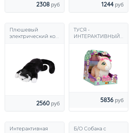
1244
2308
Плюшевый
ТУСЯ -
электрический кот,
ИНТЕРАКТИВНЫЙ
милый обучающий
КРОЛИК + БАНТ
реквизит, новый
ДЛЯ ВОЛОС
чучело черного
цвета
5836
2560
Интерактивная
Б/О Собака с