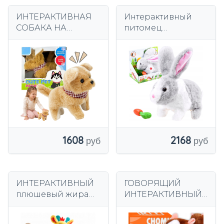
ИНТЕРАКТИВНАЯ
Интерактивный
СОБАКА НА
питомец
АККУМУЛЯТОРАХ
хрустящий Кролик
СО ЗВУКОМ,
морковь ZA2685
ПРОГУЛЯЕТ И
ЛАЯЕТ
1608
2168
ИНТЕРАКТИВНЫЙ
ГОВОРЯЩИЙ
плюшевый жираф
ИНТЕРАКТИВНЫЙ
поет и танцует для
ХОМЯК БОЛТУН
детей
ПЕРЕСМЕШНИК