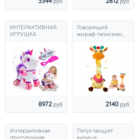
3344
2812
ИНТЕРАКТИВНАЯ
Говорящий
ИГРУШКА
жираф-талисман,
ЕДИНОРОГ
повторяющий
РАССКАЗЫВАЕТ
слова,
СКАЗКУ, ГОВОРИТ
интерактивная
РОЗОВЫЙ ДЛЯ
игрушка для детей
ДЕВОЧКИ
8972
2140
Интерактивная
Петух танцует
прогулочная
курица