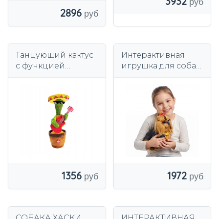
3932
2896
Танцующий кактус
Интерактивная
с функцией
игрушка для собак
повторения голоса
Йорки реагирует
гитарной песни
на прикосновение
к щенку для детей
1356
1972
СОБАКА ХАСКИ
ИНТЕРАКТИВНАЯ