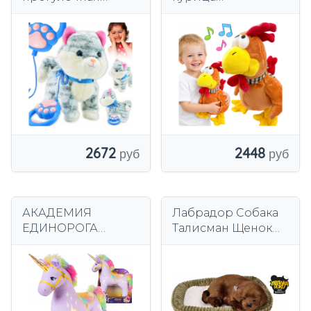
игрушка-котенок
интерактивный
на поводке для
плюшевый
малыша
забавный
интерактивный
петух 001
2672
2448
АКАДЕМИЯ
Лабрадор Собака
ЕДИНОРОГА
Талисман Щенок
WILDSTAR
Дыхание Сонная
талисман
Собака Perfect
плюшевый звук
Petzz
единорога