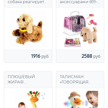
собака реагирует
аксессуарами 699-
на прикосновение,
66B Bigtoys
лает спаниелем и
виляет хвостом для
детей
2588
1916
ПЛЮШЕВЫЙ
ТАЛИСМАН
ЖИРАФ
«ГОВОРЯЩАЯ
ИНТЕРАКТИВНЫЙ
УТКА» ПОВТОРЯЕТ
ПОЮЩИЙ
СЛОВА, ДВИЖЕТСЯ
ТАНЦУЮЩИЙ
ИНТЕРАКТИВНАЯ
ТАЛИСМАН ДЛЯ
УТКА