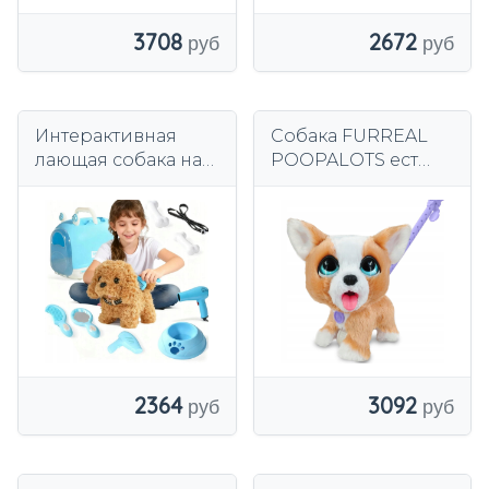
3708
2672
Интерактивная
Собака FURREAL
лающая собака на
POOPALOTS ест
поводке +
еду на поводке и
аксессуары
занимается своим
хозяйством
2364
3092