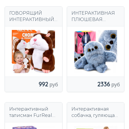
ГОВОРЯЩИЙ
ИНТЕРАКТИВНАЯ
ИНТЕРАКТИВНЫЙ
ПЛЮШЕВАЯ
ХОМЯК БОЛТУН
ИГРУШКА
ПЕРЕСМЕШНИК
МЕДВЕДЬ СОВА
ИГРУШКА
ПОВТОРЯЕТ
ПОВТОРЯЕТ
СЛОВА РЕАГИРУЕТ
СЛОВА
НА КАСАНИЕ
МИРУМИ
992
2336
Интерактивный
Интерактивная
талисман FurReal
собачка, гуляющая
FURBY PURPLE
на поводке, 23 см,
F6743 Свет Звук
коричневого