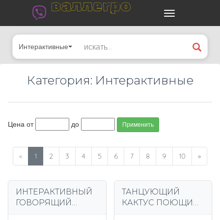
валлегро
Интерактивные
Категория: Интерактивные
Цена от
до
Применить
«
1
2
3
4
5
6
7
8
9
10
»
ИНТЕРАКТИВНЫЙ
ТАНЦУЮЩИЙ
ГОВОРЯЩИЙ
КАКТУС ПОЮЩИЙ
ПОПУГАЙ
ГОВОРЯЩИЙ