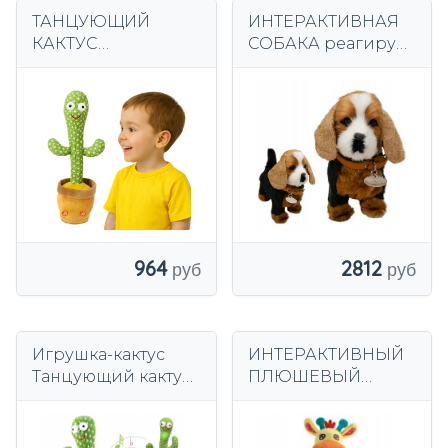
ТАНЦУЮЩИЙ
ИНТЕРАКТИВНАЯ
КАКТУС
СОБАКА реагирует
ИНТЕРАКТИВНАЯ
на прикосновения,
ИГРУШКА ДЛЯ
ХОДИТ, ЛАЕТ,
ДЕТЕЙ ДЕТИ LED
талисман БИГЛЬ
964
2812
Игрушка-кактус
ИНТЕРАКТИВНЫЙ
Танцующий кактус
ПЛЮШЕВЫЙ
с электронным
ЖИРАФ ПОЕТ И
механизмом и
ТАНЦУЕТ ДЛЯ
подсветкой
ДЕТЕЙ