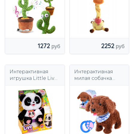
Светодиодные
звуки
1272
2252
Интерактивная
Интерактивная
игрушка Little Live
милая собачка
Pets Panda Chu
ходит лает ЗА2857
Chu с горшком, 50
функций 26676