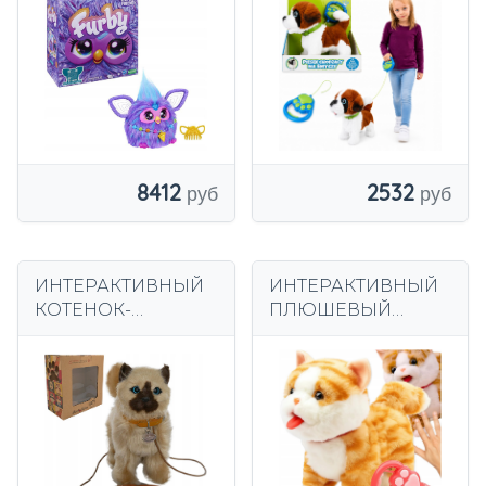
Английский
цвета, от 2 лет.
Статья
8412
2532
ИНТЕРАКТИВНЫЙ
ИНТЕРАКТИВНЫЙ
КОТЕНОК-
ПЛЮШЕВЫЙ
талисман НА
КОТЕНОК НА
ПОВОДКЕ, кот
ПОВОДКЕ-
ГУЛЯЕТ, мяукает,
ТАСМОН ДЛЯ
ПОДАРОК
ДЕТЕЙ мяукает и
гуляет