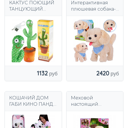
КАКТУС ПОЮЩИЙ
Интерактивная
ТАНЦУЮЩИЙ
плюшевая собака-
СВЕТОДИОД
бисквит ТИНКА
ПОВТОРЯЕТ
ходит, лает, лижет
ВЕСЕЛУЮ
ZA5366
СМЕШНУЮ
ВЕЧЕРИНКУ
СВЕТЯЩИЙСЯ
1132
2420
КОШАЧИЙ ДОМ
Меховой
ГАБИ КИНО ПАНДА
настоящий
30 СМ
интерактивный
ИНТЕРАКТИВНЫЙ
талисман Мой
МАСКОТ ПАНДА
прыгающий мопс