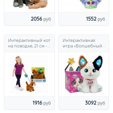
2056
1552
Интерактивный кот
Интерактивная
на поводке, 21 см -
игра «Волшебный
гуляет, мяукает, для
котенок с
детей 3+
коробкой и
загорающейся
палочкой»
«Танцующий кот»
1916
3092