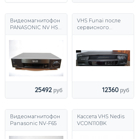
Видеомагнитофон
VHS Funai после
PANASONIC NV HS
сервисного
950 HI FI 3DNR TBC
обслуживания с
S-VHS
гарантией
25492
12360
Видеомагнитофон
Кассета VHS Nedis
Panasonic NV-F65
VCON110BK