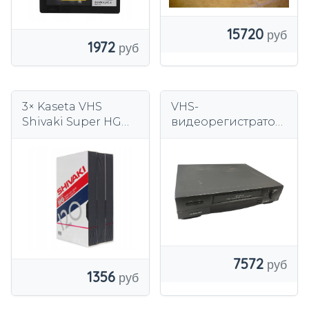
15720
1972
3× Kaseta VHS
VHS-
Shivaki Super HG
видеорегистратор
120
Samsung SV-80K.
7572
1356