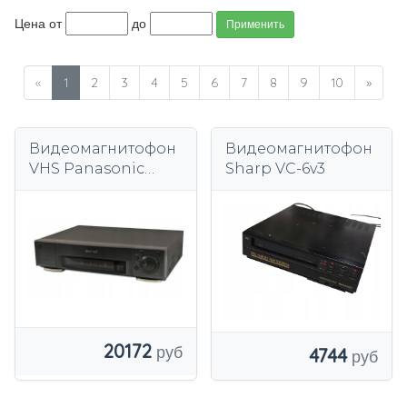
Цена от
до
Применить
«
1
2
3
4
5
6
7
8
9
10
»
Видеомагнитофон
Видеомагнитофон
VHS Panasonic
Sharp VC-6v3
видеомагнитофон
PANASONIC NV-HS
900IG
20172
4744