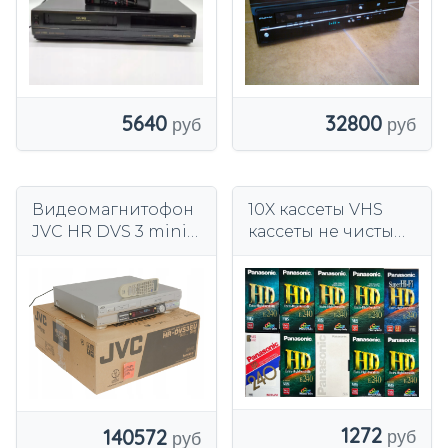
32800
5640
Видеомагнитофон
10X кассеты VHS
JVC HR DVS 3 mini
кассеты не чистый
DV S-VHS S-VHS ET
Оптовая продажа
HI FI СТЕРЕО
комплект посылка
1272
140572