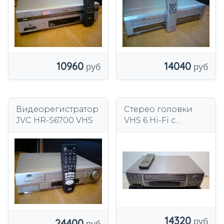
10960
14040
Видеорегистратор
Стерео головки
JVC HR-S6700 VHS
VHS 6 Hi-Fi с
дистанционным
управлением
после сервисного
обслуживания с
гарантией
14320
24400