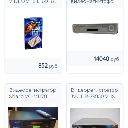
VIDEO VHS E180 180
видеомагнитофон
мин.
VHS vcr с
дистанционным
управлением Hi-Fi
стерео
14040
852
Видеорегистратор
Видеорегистратор
Sharp VC-MH781
JVC HR-S9850 VHS
VHS