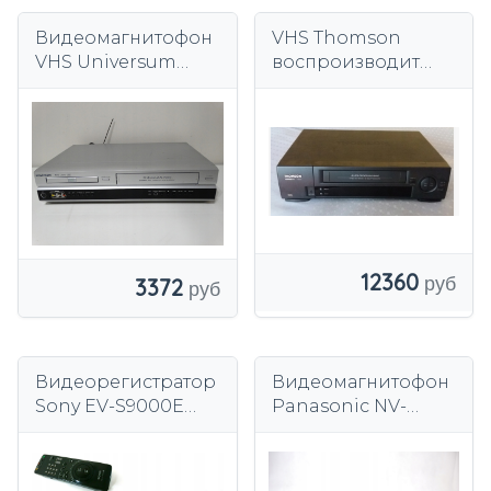
Видеомагнитофон
VHS Thomson
VHS Universum
воспроизводит
DVD-VCR 4330
NTSC после
обслуживания с
гарантией
12360
3372
Видеорегистратор
Видеомагнитофон
Sony EV-S9000E
Panasonic NV-
PAL VHS
FS100