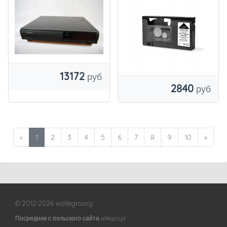
13172
2840
«
1
2
3
4
5
6
7
8
9
10
»
© 2012-2026 wallegro.org
Посредник с польского сайта allegro.pl