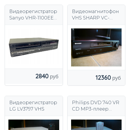
Видеорегистратор
Видеомагнитофон
Sanyo VHR-1100EE
VHS SHARP VC-
VHS
M221,
видеомагнитофон,
пульт от
видеомагнитофон
а, ХОРОШЕЕ
СОСТОЯНИЕ.
2840
12360
Видеорегистратор
Philips DVD 740 VR
LG LV3797 VHS
CD MP3-плеер
комбинированный
DVD-рекордер