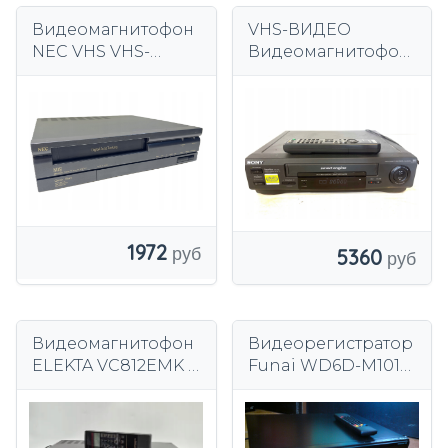
Видеомагнитофон
VHS-ВИДЕО
NEC VHS VHS-
Видеомагнитофон
ПЛЕЕР NEC VCP-2
Sony SLV SX40 SX
Видеомагнитофон
40 VHS
1972
5360
Видеомагнитофон
Видеорегистратор
ELEKTA VC812EMK С
Funai WD6D-M101
ЗАПИСИ +
VHS
ДИСТАНЦИОННОГ
О УПРАВЛЕНИЯ