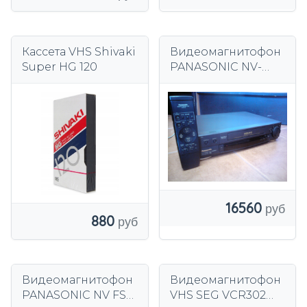
Кассета VHS Shivaki
Видеомагнитофон
Super HG 120
PANASONIC NV-
HD660 HI-FI
СТЕРЕО VHS +
ПУЛЬТ ДУ
16560
880
Видеомагнитофон
Видеомагнитофон
PANASONIC NV FS
VHS SEG VCR302