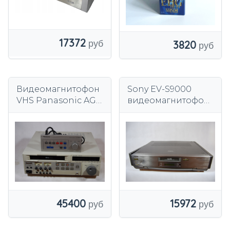
17372
3820
Видеомагнитофон
Sony EV-S9000
VHS Panasonic AG-
видеомагнитофон
7350
(1)
45400
15972