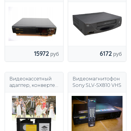
200 HI FI TBC S-VHS
(DE)
15972
6172
Видеокассетный
Видеомагнитофон
адаптер, конвертер
Sony SLV-SX810 VHS
кассет S-VHS-C/S-
VHS