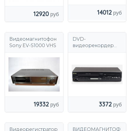
14012
12920
Видеомагнитофон
DVD-
Sony EV-S1000 VHS
видеорекордер
Funai D8D-
M1000DB VHS
19332
3372
Видеорегистратор
ВИДЕОМАГНИТОФ