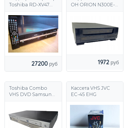
Toshiba RD-XV47
ОН ORION N300E-V
VHS
(F)
1972
27200
Toshiba Combo
Кассета VHS JVC
VHS DVD Samsung
EC-45 EHG
V5450 Hi-Fi VHS
видеомагнитофон