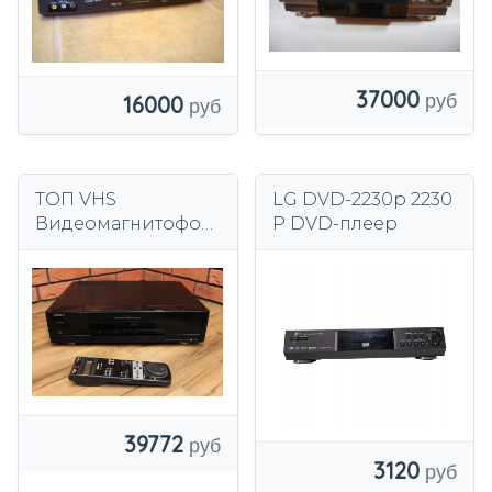
37000
16000
ТОП VHS
LG DVD-2230p 2230
Видеомагнитофон
P DVD-плеер
Sony SLV - 825
уникальный
39772
3120