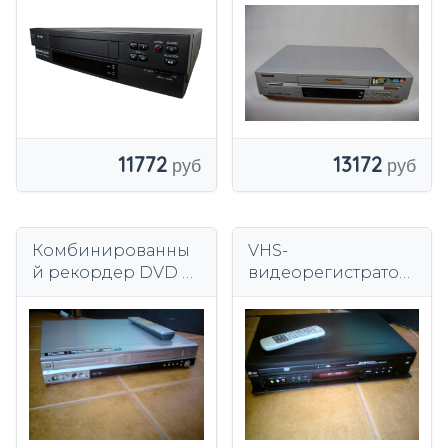
VHS RFT VCR 1200
видеомагнитофон
SP LP PILOT ЖК-
дисплей
11772
13172
Комбинированны
VHS-
й рекордер DVD +
видеорегистратор
VHS LG RC6500,
LG DVS7905B
пульт
дистанционного
управления видео
2 в 1