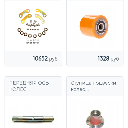
ВИЛОЧНЫЙ
РОЛИКАМИ В
ПОГРУЗЧИК
КОМПЛЕКТЕ HC
TOYOTA 7
CBD15-WS /
EPT15~20H FI80X70
10652
1328
ПЕРЕДНЯЯ ОСЬ
Ступица подвески
КОЛЕС
колес,
УПРАВЛЕНИЯ
совместимая с Still
ZAKREM WRU4-
149287
2300 2500