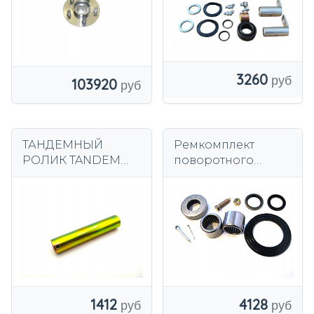
3260
103920
ТАНДЕМНЫЙ
Ремкомплект
РОЛИК TANDEM
поворотного
WRU4-2300 2500
кулака Toyota
e0041739
1412
4128