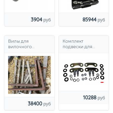
85944
3904
Вилы для
Комплект
вилочного
подвески для
погрузчика 4/6
вилочного
ТОН.
погрузчика Toyota
AM/00115002/AL
10288
38400