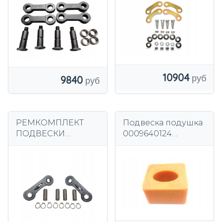
кронштейнов
10904
9840
РЕМКОМПЛЕКТ
Подвеска подушка
ПОДВЕСКИ
0009640124
JUNGHEINRICH
оригинал linde
FORKLIFT TFG316s
TFG320s