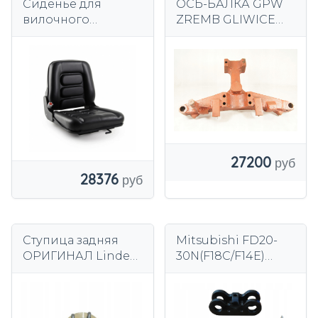
Сиденье для
ОСЬ-БАЛКА GPW
вилочного
ZREMB GLIWICE
погрузчика с
WIDLAK ЗАДНИЙ
регулировочным
МОСТ ПОСЛЕ
рычагом,
РЕГЕНЕРАЦИИ
профилированное
ПОД ЗАМЕНУ
, с обивкой
27200
28376
Ступица задняя
Mitsubishi FD20-
ОРИГИНАЛ Linde
30N(F18C/F14E)
3014540202
Ремкомплект
правой рулевой
тяги