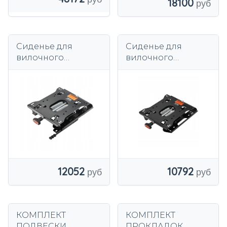
18100
Сиденье для
Сиденье для
вилочного
вилочного
погрузчика VEVOR
погрузчика VEVOR
3 см с
3CM Комплект
регулируемой
подвески для
универсальной
вилочного
подвеской
погрузчика
12052
10792
КОМПЛЕКТ
КОМПЛЕКТ
ПОДВЕСКИ
ПРОКЛАДОК