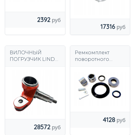
2392
17316
ВИЛОЧНЫЙ
Ремкомплект
ПОГРУЗЧИК LINDE
поворотного
352 -01/02, 352
кулака Toyota
-03/04, 352 -04, 352
e0041740
394 -01
4128
28572