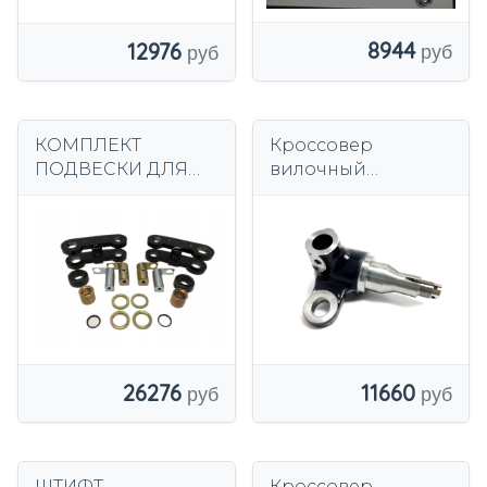
8944
12976
КОМПЛЕКТ
Кроссовер
ПОДВЕСКИ ДЛЯ
вилочный
ВИЛОЧНОГО
погрузчик TOYOTA
ПОГРУЗЧИКА
7 8 левый 20-J35
NISSAN D02S II
26276
11660
ШТИФТ
Кроссовер