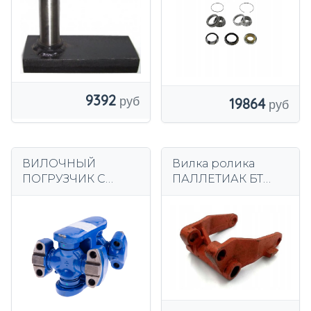
9392
19864
ВИЛОЧНЫЙ
Вилка ролика
ПОГРУЗЧИК С
ПАЛЛЕТИАК БТ
КАРДАНОВЫМ
130685
СОЕДИНЕНИЕМ HC
HANGCHA E-RT/RT2
СЕРИИ (2,5-3,5 Т)