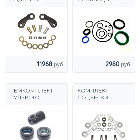
ВИЛОЧНОГО
АГРАГАТА ZAKREM
ПОГРУЗЧИКА
WRU4-2200
TOYOTA 7 10-25
11968
2980
РЕМКОМПЛЕКТ
КОМПЛЕКТ
РУЛЕВОГО
ПОДВЕСКИ
УПРАВЛЕНИЯ
ВИЛОЧНОГО
LINDE 350, 391
ПОГРУЗЧИКА
3014509001
NISSAN D01S D01A