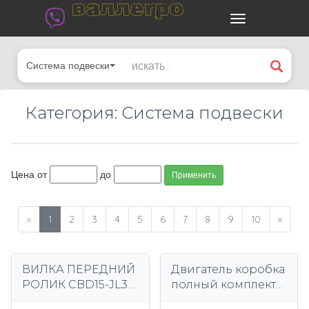
валлегро
Система подвески
Категория: Система подвески
Цена от
до
Применить
«
1
2
3
4
5
6
7
8
9
10
»
ВИЛКА ПЕРЕДНИЙ
Двигатель коробка
РОЛИК CBD15-JL3
полный комплект
CBD15-JC1-I EPT F4
вилочный