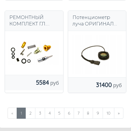
РЕМОНТНЫЙ
Потенциометр
КОМПЛЕКТ ГЛ.
луча ОРИГИНАЛ
ZAKREM WRU4 -
Linde 7917415437
2300 WRU-2500
5584
31400
«
1
2
3
4
5
6
7
8
9
10
»