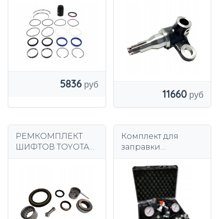
0009608087
поворотной
головкой СПРАВА
5836
11660
РЕМКОМПЛЕКТ
Комплект для
ШИФТОВ TOYOTA
заправки
FORKLIFT 7 FG DF
аккумулятора
10-30
ИТАЛЬЯНСКИЙ
OMT