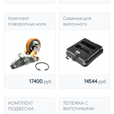
Комплект
Сиденье для
поворотных колес
вилочного
Linde Still
погрузчика VEVOR,
11524505505
4,5 см, контроль
амортизации
17400
14544
КОМПЛЕКТ
ТЕЛЕЖКА С
ПОДВЕСКИ
ВИЛОЧНЫМИ