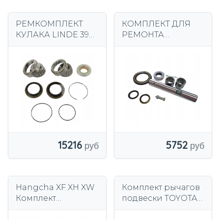
РЕМКОМПЛЕКТ
КОМПЛЕКТ ДЛЯ
КУЛАКА LINDE 392,
РЕМОНТА
393, 1202
КРОССОВЕРА
ВИЛОЧНЫЙ
ПОГРУЗЧИК
TOYOTA 7 8 FG DF
10-30
15216
5752
Hangcha XF XH XW
Комплект рычагов
Комплект
подвески TOYOTA
подвесных звеньев
FORKLIFT 8 10-15 t2
2–3,5 т. Комплект