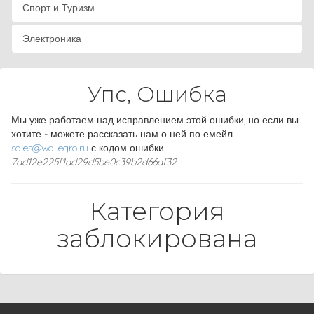
Спорт и Туризм
Электроника
Упс, Ошибка
Мы уже работаем над исправлением этой ошибки, но если вы
хотите - можете рассказать нам о ней по емейл
sales@wallegro.ru
с кодом ошибки
7ad12e225f1ad29d5be0c39b2d66af32
Категория
заблокирована