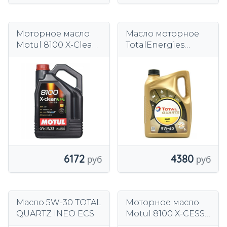
Моторное масло
Масло моторное
Motul 8100 X-Clean
TotalEnergies
EFE синтетическое
Quartz 9000 Energy
5W-30 5 l API SN
5W40 5 л
4380
6172
Масло 5W-30 TOTAL
Моторное масло
QUARTZ INEO ECS
Motul 8100 X-CESS
4л
5W-40 5л.