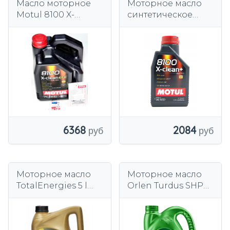
Масло моторное
Моторное масло
Motul 8100 X-
синтетическое
CLEAN+ 5W-30 5 л.
Motul 1 l 5W-30
6368
2084
Моторное масло
Моторное масло
TotalEnergies 5 l
Orlen Turdus SHPD
5W-30
15W40 5л Turdus