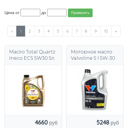
Цена от
до
Применить
«
1
2
3
4
5
6
7
8
9
10
»
Масло Total Quartz
Моторное масло
Ineco ECS 5W30 5л.
Valvoline 5 l 5W-30
4660
5248