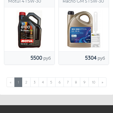
Motul 4 l 5W-30
масло GM 5 l 5W-30
5500
5304
«
1
2
3
4
5
6
7
8
9
10
»