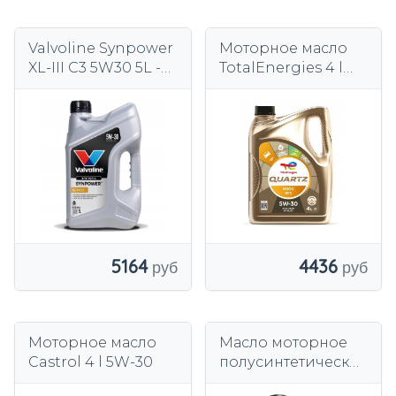
Valvoline Synpower
Моторное масло
XL-III C3 5W30 5L -
TotalEnergies 4 l
908760
5W-30
5164
4436
Моторное масло
Масло моторное
Castrol 4 l 5W-30
полусинтетическое
Mobil Super 2000