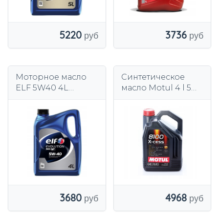
5220
3736
Моторное масло
Синтетическое
ELF 5W40 4L
масло Motul 4 l 5W-
Evolution 900 NF
40
3680
4968