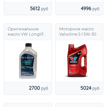
4996
5612
Оригинальное
Моторное масло
масло VW Longlife
Valvoline 5 l 5W-30
IV 0W20
508.00/509.00
2700
5024