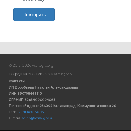
Повторить
© 2012-2026 wallegro.org
Посредник с польского сайта allegro.pl
Контакты
ИП Воробьева Наталья Александровна
ИНН 390705644610
ОГРНИП 326390000040631
Почтовый адрес: 236005 Калининград, Коммунистическая 26
Тел:
+7 911 460-30-16
E-mail:
sales@wallegro.ru