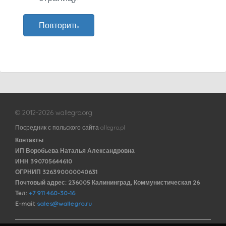
Повторить
© 2012-2026 wallegro.org
Посредник с польского сайта allegro.pl
Контакты
ИП Воробьева Наталья Александровна
ИНН 390705644610
ОГРНИП 326390000040631
Почтовый адрес: 236005 Калининград, Коммунистическая 26
Тел:
+7 911 460-30-16
E-mail:
sales@wallegro.ru