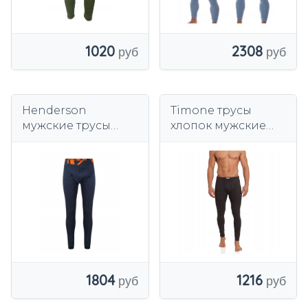
1020
2308
Henderson
Timone трусы
мужские трусы
хлопок мужские
Safe синий
польский продукт
TI-SS-114
1804
1216