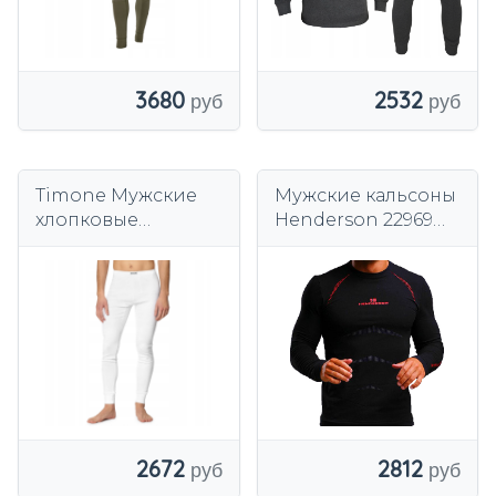
2532
3680
Timone Мужские
Мужские кальсоны
хлопковые
Henderson 22969
кальсоны, теплые,
черные
польский продукт
2812
2672