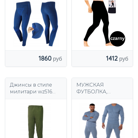
1860
1412
Джинсы в стиле
МУЖСКАЯ
милитари wz516
ФУТБОЛКА,
/mon, размер XL,
ДЛИННЫЕ КУРТКИ,
флис - НОВИНКА
БЛУЗКА,
ДЛИННЫЙ РУКАВ,
БРЮКИ,
ХЛОПКОВЫЙ
КОМПЛЕКТ