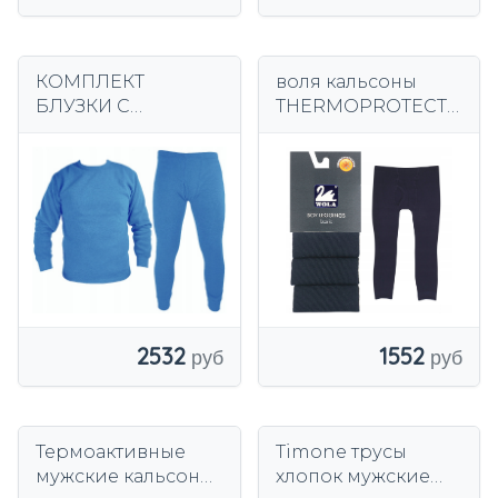
КОМПЛЕКТ
воля кальсоны
БЛУЗКИ С
THERMOPROTECT
ДЛИННЫМ
гранат
РУКАВОМ,
МУЖСКИЕ
УТЕПЛЕННЫЕ
ТЕРМОДЛИННЫЕ
КУРТКИ
2532
1552
Термоактивные
Timone трусы
мужские кальсоны
хлопок мужские