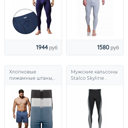
1580
1944
Хлопковые
Мужские кальсоны
пижамные штаны,
Stalco Skyline
мужские удобные
серые
шорты для сна,
размер XL, 3 шт.