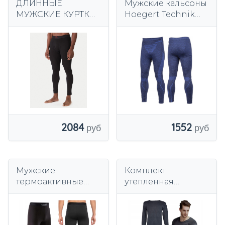
ДЛИННЫЕ
Мужские кальсоны
МУЖСКИЕ КУРТКИ
Hoegert Technik
HUGO ЧЕРНЫЕ,
SIEG разноцветные
ХЛОПОК L 6FA
1552
2084
Мужские
Комплект
термоактивные
утепленная
ЛЕГИНСЫ,
хлопковая майка +
спортивный мяч
мужские
утепленные