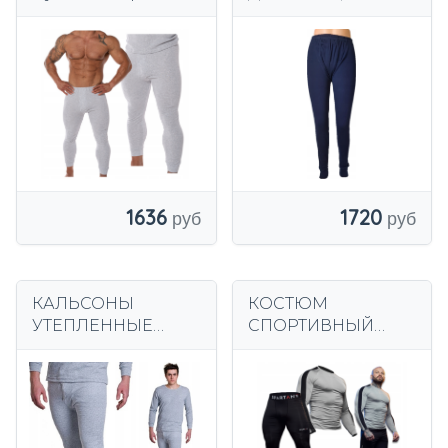
ГЛАДКИЕ, темно-
синие, тонкая
РЕБКА
1636
1720
КАЛЬСОНЫ
КОСТЮМ
УТЕПЛЕННЫЕ
СПОРТИВНЫЙ
КРИТИЧНО-100%
МУЖСКИЙ,
хлопок р. 2XL
ТЕРМОАКТИВНЫЙ,
КОМПРЕССИОНН
ЫЙ,
ТРЕНАЖЕРНЫЙ,