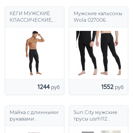
КЕГИ МУЖСКИЕ
Мужские кальсоны
КЛАССИЧЕСКИЕ,
Wola 027006
ТЕПЛЫЕ,
разноцветные
НЕВИДИМЫЕ С
РАЗРЕЗОМ
*XXL/3XL
1552
1244
Майка с длинными
Sun City мужские
рукавами
трусы usrh112
Henderson черная
серый