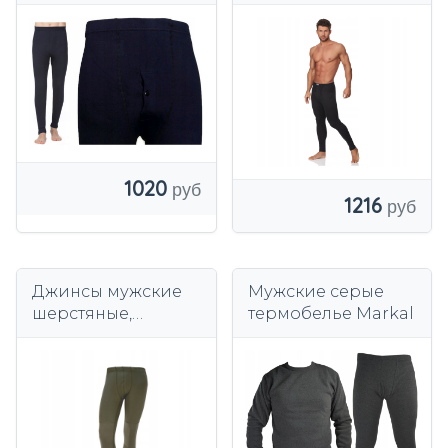
с флисом
польский продукт
TI-SS-114
1020
1216
Джинсы мужские
Мужские серые
шерстяные,
термобелье Markal
разноцветные