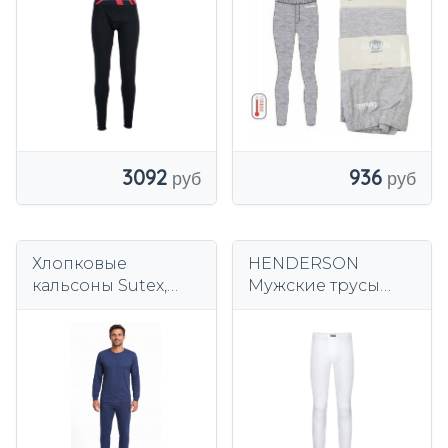
3092
936
Хлопковые
HENDERSON
кальсоны Sutex,
Мужские трусы
размер 170.
4862xJ1