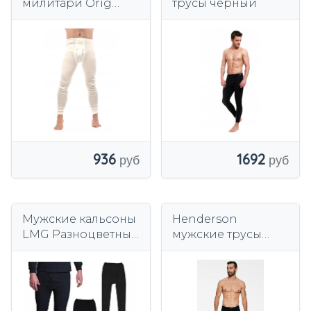
милитари Orig
трусы черный
LUX, 100% хлопок,
рост 106см+
936
1692
Мужские кальсоны
Henderson
LMG Разноцветные
мужские трусы
кальсоны
4862-J41 черный