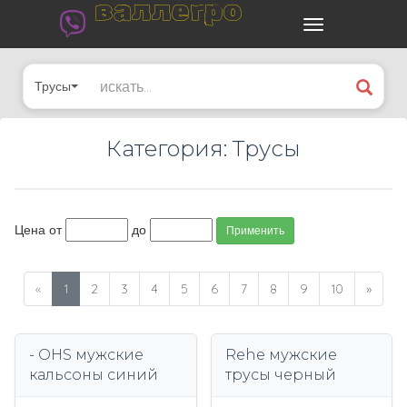
валлегро
Трусы
Категория: Трусы
Цена от
до
Применить
«
1
2
3
4
5
6
7
8
9
10
»
- OHS мужские
Rehe мужские
кальсоны синий
трусы черный