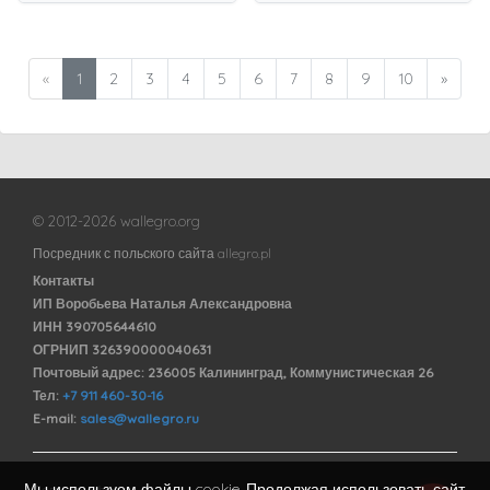
«
1
2
3
4
5
6
7
8
9
10
»
© 2012-2026 wallegro.org
Посредник с польского сайта allegro.pl
Контакты
ИП Воробьева Наталья Александровна
ИНН 390705644610
ОГРНИП 326390000040631
Почтовый адрес: 236005 Калининград, Коммунистическая 26
Тел:
+7 911 460-30-16
E-mail:
sales@wallegro.ru
Мы используем файлы cookie. Продолжая использовать сайт,