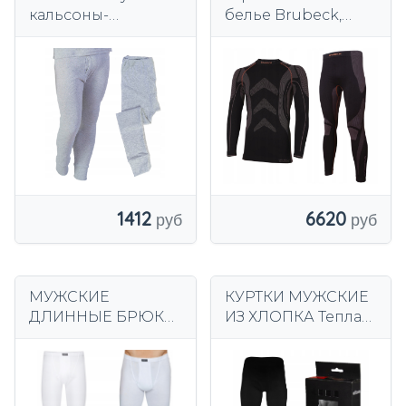
кальсоны-
белье Brubeck,
утепленные
комплект XL
1412
6620
МУЖСКИЕ
КУРТКИ МУЖСКИЕ
ДЛИННЫЕ БРЮКИ
ИЗ ХЛОПКА Теплая
Henderson 4862
термобелье ELTOM
приталенные
188 СМ
леггинсы 100%
ХЛОПОК