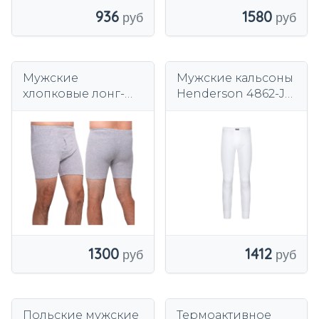
936
1580
Мужские
Мужские кальсоны
хлопковые лонг-
Henderson 4862-J1
джоны, короткие,
белые
теплые, светло-
серые
1412
1300
Польские мужские
Термоактивное