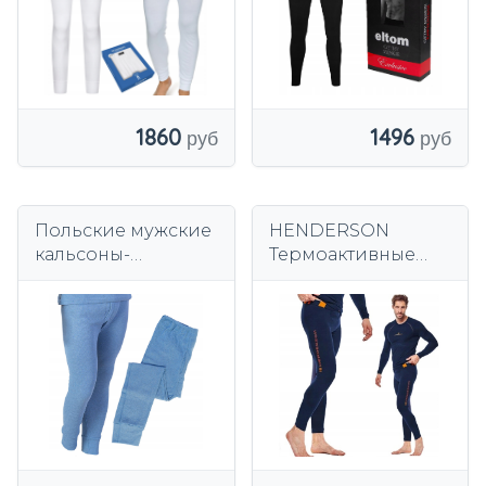
1860
1496
Польские мужские
HENDERSON
кальсоны-
Термоактивные
утепленные
джонсы NORDIC
темно-синие M