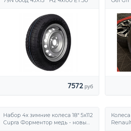
79N обод 4JX13 " H2 4x100 ET:30
G61 G1
Пакет 
7572
Набор 4x зимние колеса 18" 5x112
Колеса
Cupra Форментор медь - новый
Renault
245/45/18