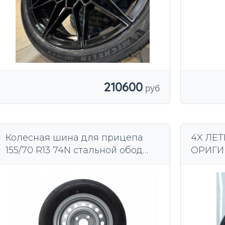
210600
Колесная шина для прицепа
4X ЛЕТ
155/70 R13 74N стальной обод
ОРИГИ
4JX13 4x98 ET: 30 58 мм
KLASSA
НОВЫ