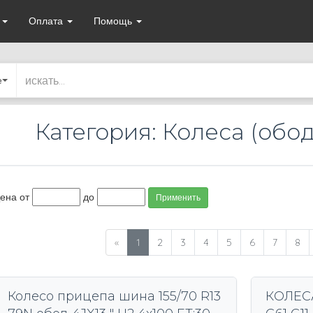
а
Оплата
Помощь
е
Категория: Колеса (обо
ена от
до
Применить
«
1
2
3
4
5
6
7
8
Колесо прицепа шина 155/70 R13
КОЛЕСА