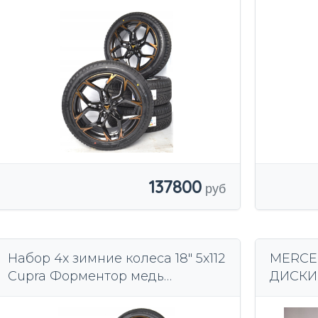
137800
Набор 4x зимние колеса 18" 5x112
MERCED
Cupra Форментор медь
ДИСКИ
245/45/18-новый
255/50/