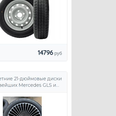
14796
етние 21-дюймовые диски
вейших Mercedes GLS и
омологацией