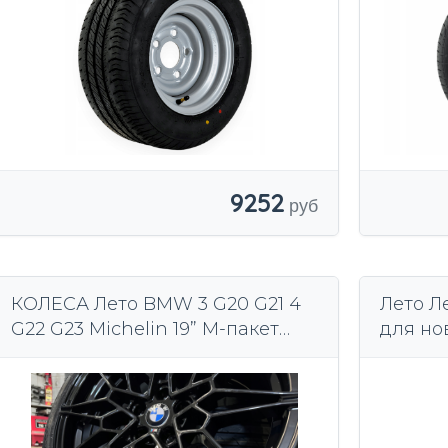
9252
КОЛЕСА Лето BMW 3 G20 G21 4
Лето Л
G22 G23 Michelin 19” M-пакет
для но
Одобрение *
GLE с 