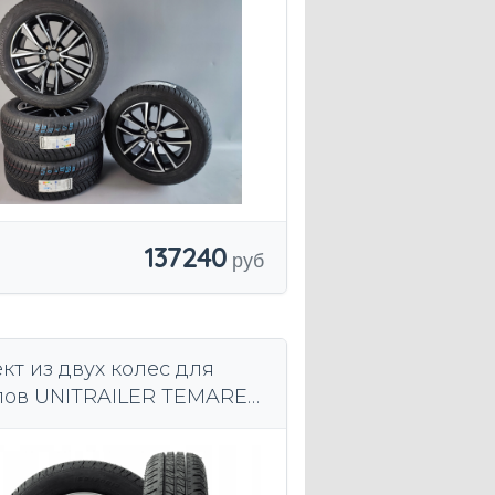
137240
кт из двух колес для
пов UNITRAILER TEMARED
n ZASLAW