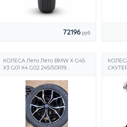
72196
КОЛЕСА Лето Лето BMW X G45
КОЛЕС
X3 G01 X4 G02 245/50R19
СКУТЕ
ОДОБРЕНИЕ BMW*
ДЛЯ С
СКУТЕ