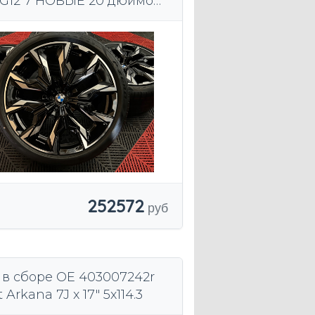
1 G12 7 НОВЫЕ 20 дюймов
MPerformace Лето
252572
 в сборе OE 403007242r
 Arkana 7J x 17" 5x114.3