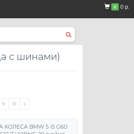
0 р.
0
да с шинами)
9
10
»
 КОЛЕСА BMW 5 i5 G60