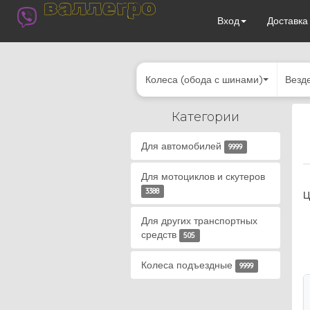
валлегро
Вход
Доставк
Колеса (обода с шинами)
Везд
Категории
Для автомобилей
9999
Для мотоциклов и скутеров
3388
Ц
Для других транспортных
средств
505
Колеса подъездные
9999