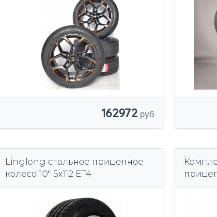
162972
Linglong стальное прицепное
Компле
колесо 10" 5x112 ET4
прице
Neptu