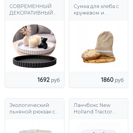
СОВРЕМЕННЫЙ
Сумка для хлеба с
ДЕКОРАТИВНЫЙ
кружевом и
ПОДНОС-
подкладкой с
ОРГАНИЗАТОР ДЛЯ
вышивкой
СВЕЧЕЙ
размера XXL.
КОСМЕТИКА
ЮВЕЛИРНЫЕ
КЛЮЧИ
1692
1860
Экологический
Ланчбокс New
льняной рюкзак с
Holland Tractor
кружевной сумкой.
детский 18x13x6 см