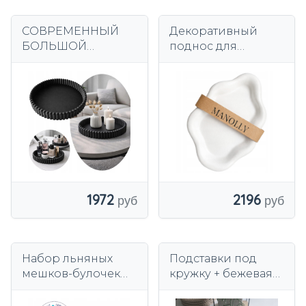
СОВРЕМЕННЫЙ
Декоративный
БОЛЬШОЙ
поднос для
ДЕКОРАТИВНЫЙ
облаков, белая
ПОДНОС 24 СМ
подставка, ручная
ОРГАНАЙЗЕР ДЛЯ
работа.
СВЕЧЕЙ
КОСМЕТИКИ
ЧЕРНЫЙ
1972
2196
Набор льняных
Подставки под
мешков-булочек
кружку + бежевая
26х36 РУЧНАЯ
корзинка
РАБОТА