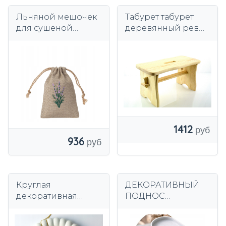
Льняной мешочек
Табурет табурет
для сушеной
деревянный рев
лаванды с
стульчик, zydel
вышивкой
1412
936
Круглая
ДЕКОРАТИВНЫЙ
декоративная
ПОДНОС
подставка для
СОВРЕМЕННЫЙ
аксессуаров Белый
РЕБРИСТЫЙ С 3D