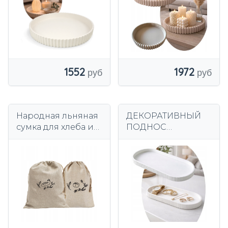
цветов
СВЕЧЕЙ
КОСМЕТИКА
БЕЖЕВЫЙ
1552
1972
Народная льняная
ДЕКОРАТИВНЫЙ
сумка для хлеба и
ПОДНОС
булочек с
СОВРЕМЕННЫЙ
вышивкой 100%
РЕБРИСТЫЙ С 3D
лен с подкладкой
ПРИНТОМ
ЭЛЕГАНТНЫЙ ДЛЯ
ДОМА 20х9 СМ