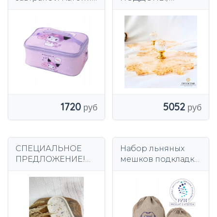
Kotek 27х19,5х10,5
ТАРЕЛКИ БЕЛОЕ
см
ЗОЛОТО QUEEN 2
ШТ. ДЕКОЧАР ИЗ
СМОЛЫ РУЧНОЙ
РАБОТЫ
1720
5052
СПЕЦИАЛЬНОЕ
Набор льняных
ПРЕДЛОЖЕНИЕ!
мешков подкладка
Овальная основа с
хлеб булочки XXL
частицами
ракушки,
полимерная
штукатурка.