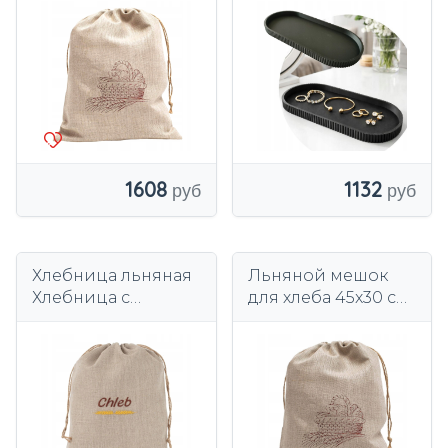
слойный
РЕБРИСТЫЙ С 3D
ПРИНТОМ
ЭЛЕГАНТНЫЙ ДЛЯ
ДОМА 20х9 СМ
1608
1132
Хлебница льняная
Льняной мешок
Хлебница с
для хлеба 45x30 см-
вышивкой 26х36 см
экологичное
на подкладке
хранение хлеба