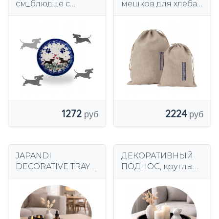
см_блюдце с
мешков для хлеба
крышкой для
и булочек,
заваривания, таксы
комплект льняных
[болеславецкий
мешков для хлеба
тип]
1272
2224
JAPANDI
ДЕКОРАТИВНЫЙ
DECORATIVE TRAY –
ПОДНОС, круглый,
минималистичный
ребристый, в стиле
органайзер для
ЯПОНИЯ,
свечей и
минималистский,
украшений.
современный