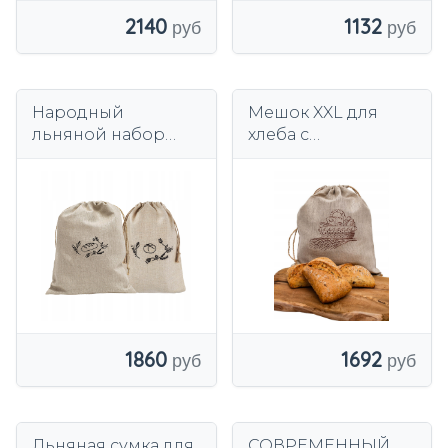
2140
1132
Народный
Мешок XXL для
льняной набор
хлеба с
мешков для хлеба
подкладкой.
льняной набор для
Вышивка, 33×45 см
хлеба и булочек
лен
1692
1860
Льняная сумка для
СОВРЕМЕННЫЙ