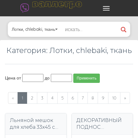
валлегро
Лотки, chlebaki, ткань
Категория: Лотки, chlebaki, ткань
Цена от
до
Применить
«
1
2
3
4
5
6
7
8
9
10
»
Льняной мешок
ДЕКОРАТИВНЫЙ
для хлеба 33х45 см
ПОДНОС
с подкладкой, 2-
СОВРЕМЕННЫЙ