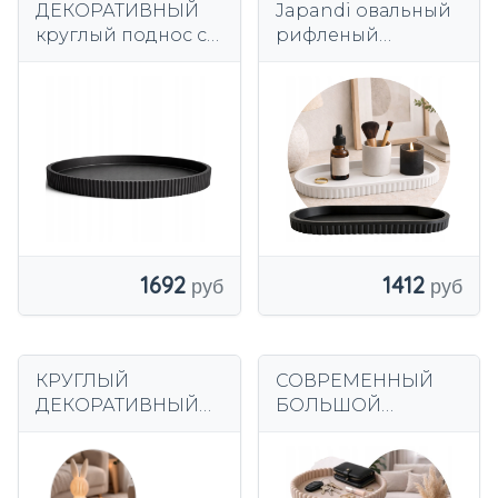
ДЕКОРАТИВНЫЙ
Japandi овальный
круглый поднос с
рифленый
желобками –
ДЕКОРАТИВНЫЙ
ЯПОНСКИЙ
ПОДНОС для
минималистичный
украшений, свечей
стиль премиум-
и украшений.
класса
1692
1412
КРУГЛЫЙ
СОВРЕМЕННЫЙ
ДЕКОРАТИВНЫЙ
БОЛЬШОЙ
ПОДНОС для
ДЕКОРАТИВНЫЙ
свечей, украшений
ПОДНОС 24 СМ
24 см, рифленый, 9
ОРГАНАЙЗЕР ДЛЯ