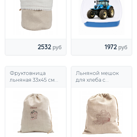
2532
1972
Фруктовница
Льняной мешок
льняная 33х45 см
для хлеба с
XXL ЭКО ВЫШИВКА
подкладкой 33х45
см -
Экологический
для хлеба