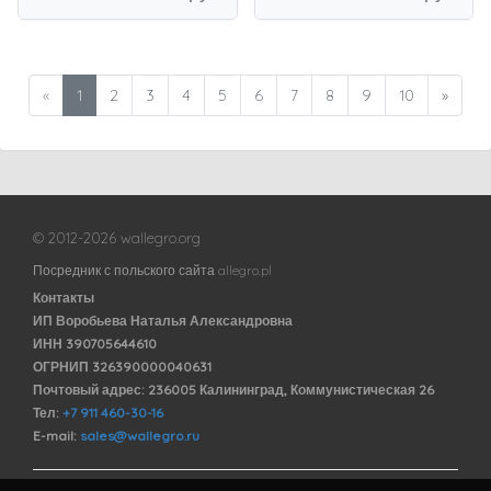
«
1
2
3
4
5
6
7
8
9
10
»
© 2012-2026 wallegro.org
Посредник с польского сайта allegro.pl
Контакты
ИП Воробьева Наталья Александровна
ИНН 390705644610
ОГРНИП 326390000040631
Почтовый адрес: 236005 Калининград, Коммунистическая 26
Тел:
+7 911 460-30-16
E-mail:
sales@wallegro.ru