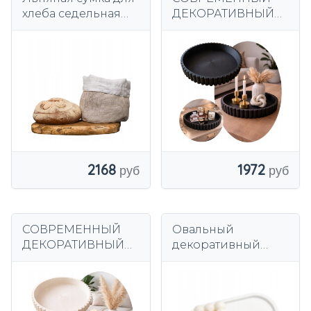
хлеба седельная
ДЕКОРАТИВНЫЙ
сумка для хлеба
ПОДНОС-
ручной работы
ОРГАНИЗАТОР ДЛЯ
СВЕЧНОЙ
КОСМЕТИКИ 25,5
СМ, ЧЕРНЫЙ
2168
1972
СОВРЕМЕННЫЙ
Овальный
ДЕКОРАТИВНЫЙ
декоративный
ПОДНОС-
поднос, большая
ОРГАНИЗАТОР ДЛЯ
белая
СВЕЧЕЙ
минималистичная
КОСМЕТИКИ 25,5
подставка, Manolly