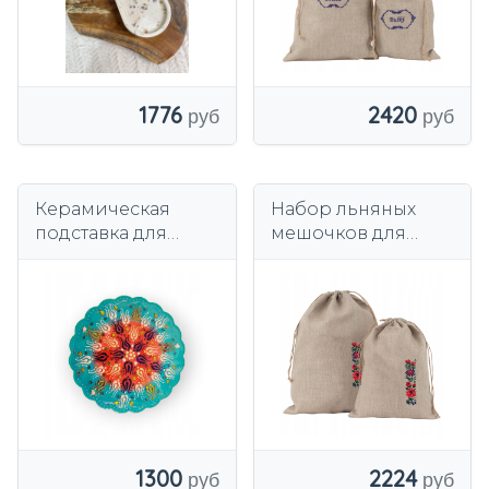
1776
2420
Керамическая
Набор льняных
подставка для
мешочков для
горшка Т211
хлеба с вышивкой
лужицким узором,
100% лен.
1300
2224