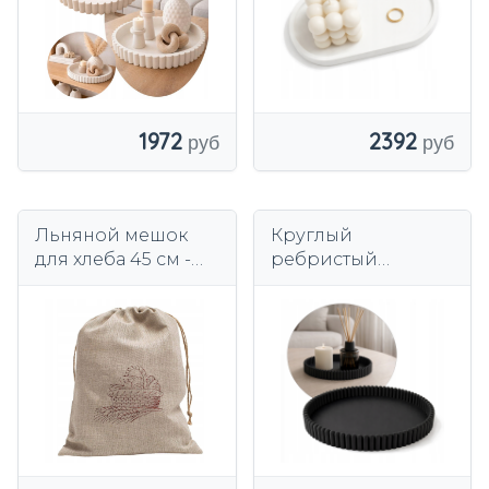
СМ БЕЛЫЙ
1972
2392
Льняной мешок
Круглый
для хлеба 45 см -
ребристый
Хранение
декоративный
натурального
поднос Japandi 25
хлеба на кухне
см для свечей, 9
цветов