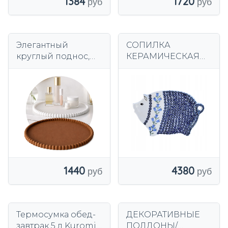
1384
1720
Элегантный
СОПИЛКА
круглый поднос,
КЕРАМИЧЕСКАЯ
ребристая 3D Eco
БОЛЕСЛАВЕЦ ASD
Coaster в стиле
Japandi, 25 см
1440
4380
Термосумка обед-
ДЕКОРАТИВНЫЕ
завтрак 5 л Kuromi
ПОДДОНЫ/