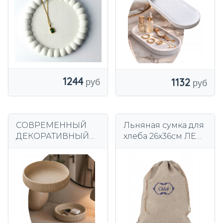
BUBBLE
ПРИНТОМ
ЭЛЕГАНТНЫЙ ДЛЯ
ДОМА 20х9 СМ
1244
1132
СОВРЕМЕННЫЙ
Льняная сумка для
ДЕКОРАТИВНЫЙ
хлеба 26х36см ЛЕН
ПОДНОС ДЛЯ ЧАШ
С ПОЛЬСКОЙ
JAPANDI SKANDI
ВЫШИВКОЙ 100%
БЕЖЕВЫЙ
КРУГЛЫЙ 17 СМ