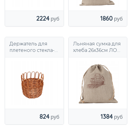
2224
1860
Держатель для
Льняная сумка для
плетеного стекла-
хлеба 26х36см ЛОН
простой весь
С ВЫШИВКОЙ
плетеный - 1 шт.
100%
824
1384