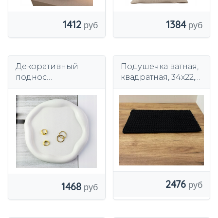
1412
1384
Декоративный
Подушечка ватная,
поднос
квадратная, 34х22,
Декоративная
черная, ручная
подставка белая
работа, связана
крючком.
2476
1468