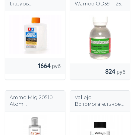
Глазурь
Wamod OD39 - 125
Разбавитель
мл
Tamiya 87194
1664
824
Ammo Mig 20510
Vallejo:
Atom
Вспомогательное
Растворитель и
средство для
очиститель 60 мл
чистки кистей (85
мл)