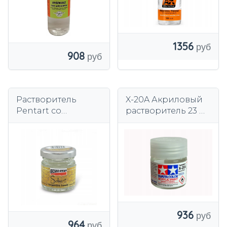
1356
908
Растворитель
X-20A Акриловый
Pentart со
растворитель 23 мл
скипидаром 30 мл
(X, XF, ПК) Tamiya
81020
936
964