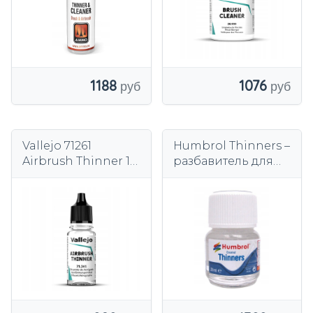
1188
1076
Vallejo 71261
Humbrol Thinners –
Airbrush Thinner 18
разбавитель для
мл разбавитель
масляных красок
28 мл.