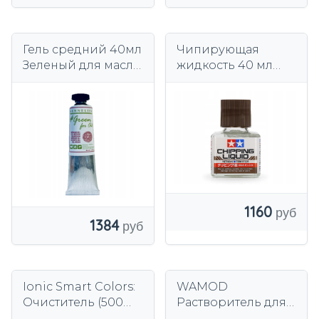
Гель средний 40мл
Чипирующая
Зеленый для масла
жидкость 40 мл
Сеннелье
Tamiya 87225
1160
1384
Ionic Smart Colors:
WAMOD
Очиститель (500
Растворитель для
мл)
акриловых красок,