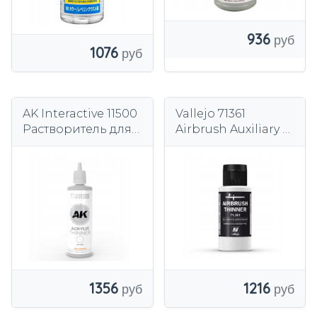
936
1076
AK Interactive 11500
Vallejo 71361
Растворитель для
Airbrush Auxiliary —
акрила 3-го
Растворитель для
поколения, 100 мл
аэрографа (60 мл)
1356
1216