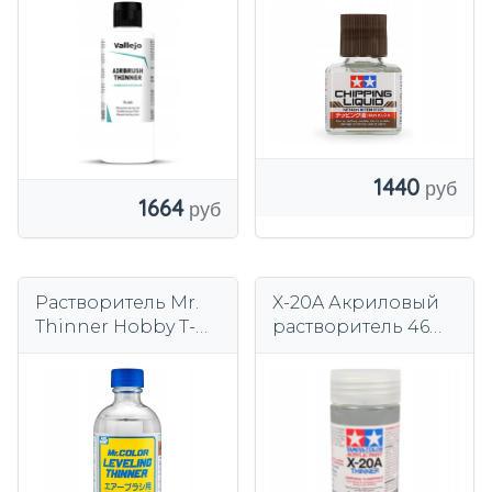
1440
1664
Растворитель Mr.
X-20A Акриловый
Thinner Hobby T-
растворитель 46
106 Растворитель
мл (X, XF) Tamiya
Mr. Color Leveling
81030
Thinner 110 мл