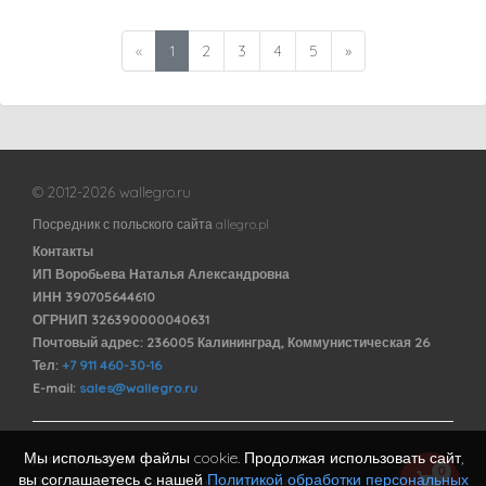
«
1
2
3
4
5
»
© 2012-2026 wallegro.ru
Посредник с польского сайта allegro.pl
Контакты
ИП Воробьева Наталья Александровна
ИНН 390705644610
ОГРНИП 326390000040631
Почтовый адрес: 236005 Калининград, Коммунистическая 26
Тел:
+7 911 460-30-16
E-mail:
sales@wallegro.ru
Мы используем файлы cookie. Продолжая использовать сайт,
Договор оферты
0
вы соглашаетесь с нашей
Политикой обработки персональных
Политика обработки персональных данных