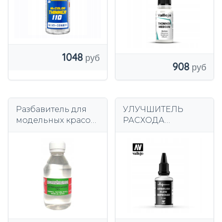
1048
908
Разбавитель для
УЛУЧШИТЕЛЬ
модельных красок
РАСХОДА
250 мл Wamod
АЭРОГРАФА
VALLEJO 32 МЛ
71362