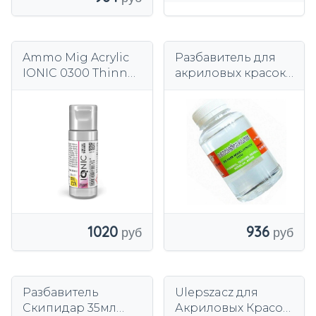
Ammo Mig Acrylic
Разбавитель для
IONIC 0300 Thinner
акриловых красок
20 мл
wamod 120ml
растворитель
Super Modeler
разбавитель
1020
936
Разбавитель
Ulepszacz для
Скипидар 35мл
Акриловых Красок