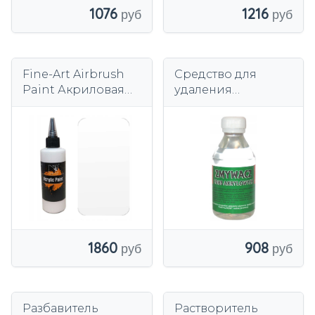
1076
1216
Fine-Art Airbrush
Средство для
Paint Акриловая
удаления
краска 100мл Белая
акриловых красок
Wamod 120 мл
908
1860
Разбавитель
Растворитель