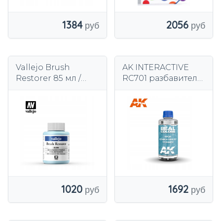
2056
1384
Vallejo Brush
AK INTERACTIVE
Restorer 85 мл /
RC701 разбавитель
жидкость для
для краски из
восстановления
серии Real Colors
кистей
op. 200мл
1020
1692