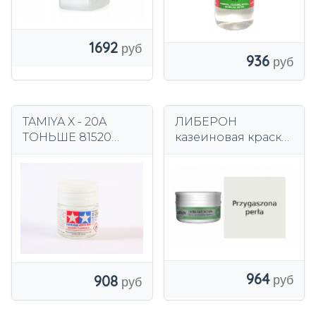
1692
936
TAMIYA X - 20A
ЛИБЕРОН
ТОНЬШЕ 81520
казеиновая краска
ТОНЬШЕ АКРИЛ
тусклый жемчуг
75мл
964
908