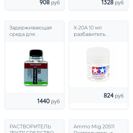
1328
908
Задерживающая
X-20A 10 мл
среда для
разбавитель
акриловых красок
краски акрил
75мл 070
Tamiya 81520
824
1440
РАСТВОРИТЕЛЬ
Ammo Mig 20511