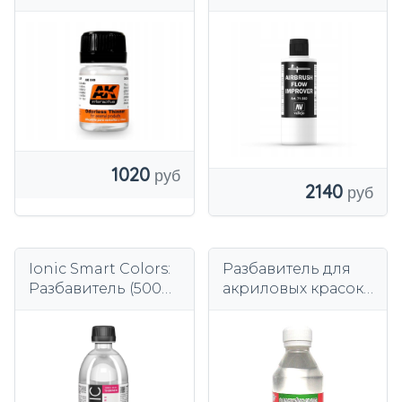
AK049 AK
Vallejo Flow
Interactive
Improver
1020
2140
Ionic Smart Colors:
Разбавитель для
Разбавитель (500
акриловых красок
мл)
Wamod 250 мл