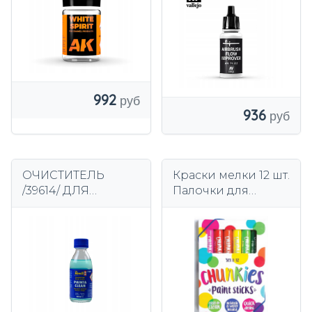
мл
992
936
ОЧИСТИТЕЛЬ
Краски мелки 12 шт.
/39614/ ДЛЯ
Палочки для
ЩЕТКОВ 144-12* /
рисования
COBI SA
Chunkies Ooly, 12
пастельных тонов