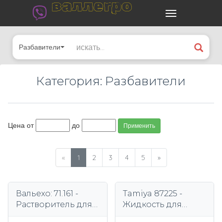
валлегро
Разбавители
Категория: Разбавители
Цена от
до
Применить
«
1
2
3
4
5
»
Вальехо: 71.161 -
Tamiya 87225 -
Растворитель для
Жидкость для
аэрографа (200 мл)
измельчения 40мл