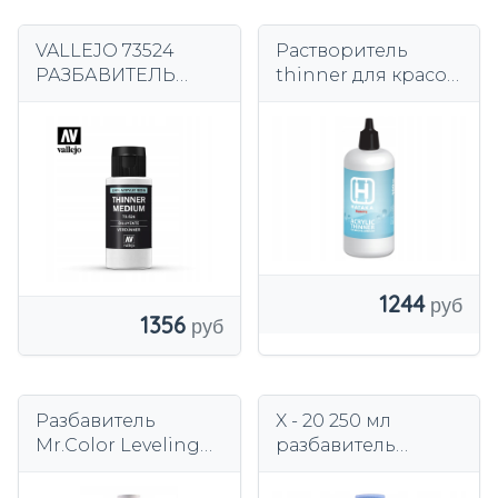
VALLEJO 73524
Растворитель
РАЗБАВИТЕЛЬ
thinner для красок
СРЕДНИЙ 60мл
HATAKA HTK-XP01
1244
1356
Разбавитель
X - 20 250 мл
Mr.Color Leveling
разбавитель
thinner 400 T108
масляных красок.
Mr.Хобби
Tamiya 80040