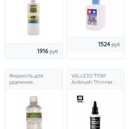
1524
1916
Жидкость для
VALLEJO 71061
удаления
Airbrush Thinner
акриловой краски
(разбавитель) 32ml
250 мл WAMOD