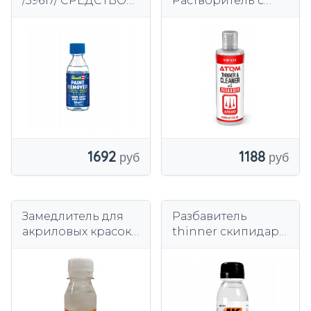
/39617/ СРЕДСТВО
Растворитель с
ДЛЯ УДАЛЕНИЯ
замедлителем
КРАСКИ
Atom Thinner w/
Retarder 60 мл
1692
1188
Замедлитель для
Разбавитель
акриловых красок
thinner скипидар
Wamod 120мл
100мл AK050 AK
Interactive