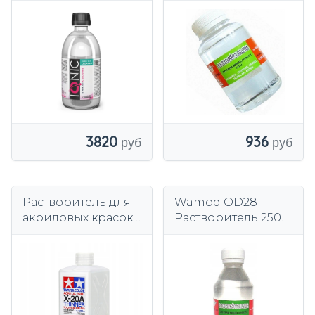
подготовка к
моделированию,
Акрил 120 мл
936
3820
Растворитель для
Wamod OD28
акриловых красок
Растворитель 250
Acrylic Paint
мл
Thinner X-20A
81040 Tamiya