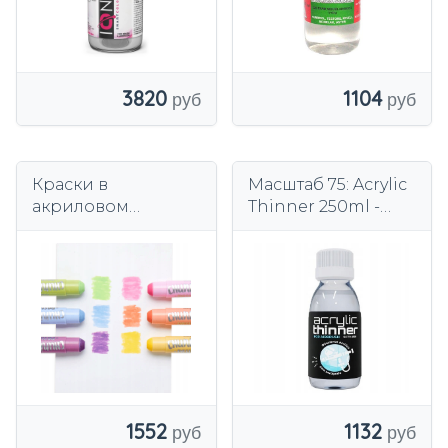
1104
3820
Краски в
Масштаб 75: Acrylic
акриловом
Thinner 250ml -
карандаше Ooly 6
растворитель для
шт. детские краски
аэрографа
Chunkies Paint
Sticks
1132
1552