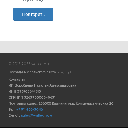
Повторить
© 2012-2026 wallegro.ru
Посредник с польского сайта allegro.pl
Контакты
ИП Воробьева Наталья Александровна
ИНН 390705644610
ОГРНИП 326390000040631
Почтовый адрес: 236005 Калининград, Коммунистическая 26
Тел:
+7 911 460-30-16
E-mail:
sales@wallegro.ru