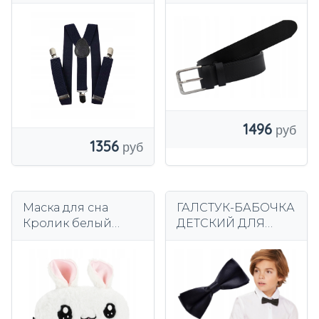
универсальные
МАЛЬЧИКОВ,
подтяжки для
ДЕТСКИЕ БРЮКИ,
детей 40-65 см.
ЧЕРНЫЙ
1496
1356
Маска для сна
ГАЛСТУК-БАБОЧКА
Кролик белый
ДЕТСКИЙ ДЛЯ
STARPAK 481518
МАЛЬЧИКОВ
Черный,
Элегантный,
Регулируемый,
Для Причастия