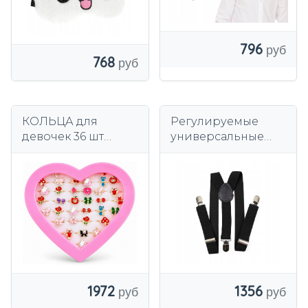
796
768
КОЛЬЦА для
Регулируемые
девочек 36 шт
универсальные
НАБОР в коробке-
подтяжки Ankani
сердце ПОДАРОК
черного цвета.
1972
1356