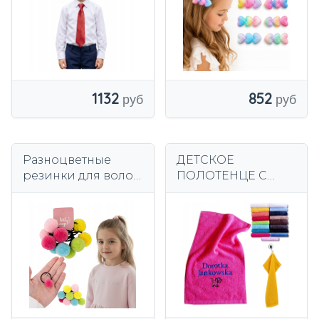
1132
852
Разноцветные
ДЕТСКОЕ
резинки для волос
ПОЛОТЕНЦЕ С
с помпонами для
ИМЕНЕМ 30х50 И
девочки, набор из
МАЛЕНЬКИЙ
10 штук.
КУЛОН ДЛЯ
ДЕТСКИХ РУК С
ВЫШИВКОЙ