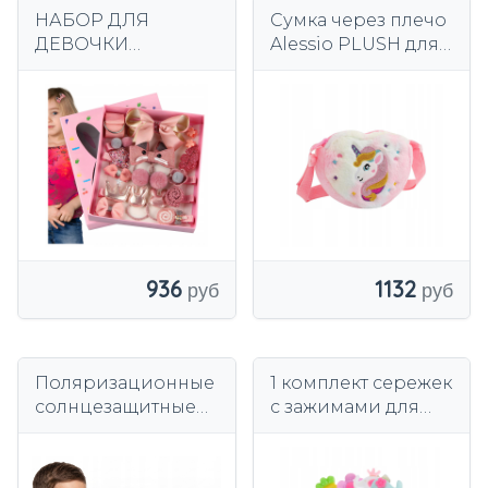
НАБОР ДЛЯ
Сумка через плечо
ДЕВОЧКИ
Alessio PLUSH для
ЗАПОНКИ ЛАСТИК
PRINCESS
ПОДАРОЧНАЯ
Crossbody
КОРОБКА
UNICORN
УКРАШЕНИЯ
WM817
936
1132
Поляризационные
1 комплект сережек
солнцезащитные
с зажимами для
очки для мальчика,
ушей для детей в
черные VERSO
коробке.
s1021-1