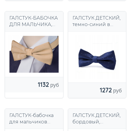
ГАЛСТУК-БАБОЧКА
ГАЛСТУК ДЕТСКИЙ,
ДЛЯ МАЛЬЧИКА,
темно-синий в
БЕЖЕВЫЙ,
серебряный
ЗОЛОТОЙ,
горошек, для
ГЛАДКИЙ, 11x6см В
мальчиков 1-10 лет.
КОРОБКЕ,
кружка02C
1132
1272
ГАЛСТУК-бабочка
ГАЛСТУК ДЕТСКИЙ,
для мальчиков
бордовый,
МУХА ДЕТСКАЯ
регулируемый,