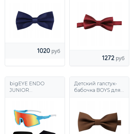
одежда для ДЕТЕЙ
элегантный, для
3-9 лет
мальчиков 1-10 лет.
1020
1272
bigEYE ENDO
Детский галстук-
JUNIOR
бабочка BOYS для
Поляризационные
детей 2-10 лет
очки для детей -
КОРИЧНЕВЫЙ
SPORT BIKE 5-14 лет