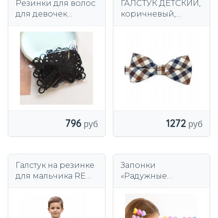
Резинки для волос
ГАЛСТУК ДЕТСКИЙ,
для девочек
коричневый,
черные маленькие
бежевый, темно-
крепкие 2 см
синий, в клетку,
Набор из 50 шт.
для мальчиков 1-10
лет.
1272
796
Галстук на резинке
Запонки
для мальчика RED,
«Радужные
элегантный
сердечки» для
школьный галстук
девочки, набор из
6 штук. Подарок