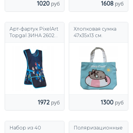
1020
1608
Арт-фартук PixelArt
Хлопковая сумка
Topgal ЗИНА 26026
47х35х13 см.
школьный коврик
1-3 класс
1300
1972
Набор из 40
Поляризационные