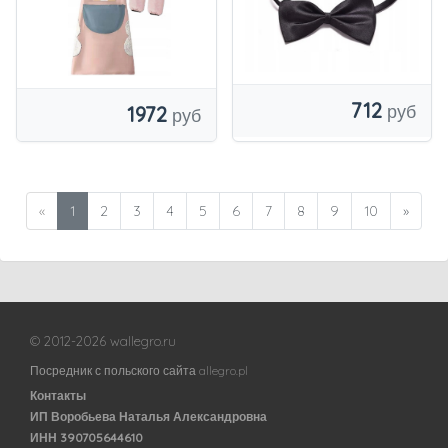
712
1972
«
1
2
3
4
5
6
7
8
9
10
»
© 2012-2026 wallegro.ru
Посредник с польского сайта allegro.pl
Контакты
ИП Воробьева Наталья Александровна
ИНН 390705644610