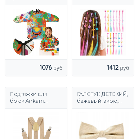
НЕЗАЩИТНЫЙ
девочек, заколки 32
ЗАЩИТНЫЙ
см, набор из 12
ФАРТУК 4-6 ЛЕТ
штук
1076
1412
Подтяжки для
ГАЛСТУК ДЕТСКИЙ,
брюк Ankani
бежевый, экрю,
универсальные
регулируемый, для
бежевого цвета.
мальчиков 1-10 лет.