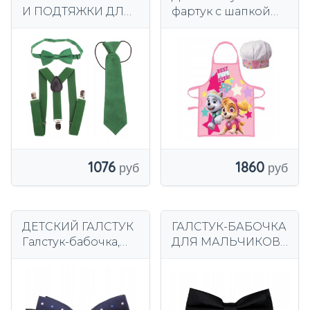
И ПОДТЯЖКИ ДЛЯ
фартук с шапкой
МАЛЬЧИКА НАБОР
PAW PATROL
ГАЛСТУК-БАБОЧКА
С ПОДТЯЖКАМИ
1076
1860
ДЕТСКИЙ ГАЛСТУК
ГАЛСТУК-БАБОЧКА
Галстук-бабочка,
ДЛЯ МАЛЬЧИКОВ
темно-синий, в
3-9 ЛЕТ ЧЕРНЫЙ
разноцветный
горошек, для
мальчиков 1-10 лет.