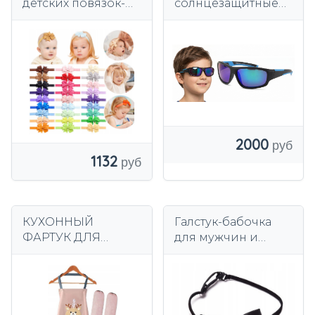
детских повязок-
солнцезащитные
бантиков, 7,6 см, 40
очки для
цветов, для
мальчиков с
девочек.
зеркальными
фотоаппаратами
VERSO s1040-2
2000
1132
КУХОННЫЙ
Галстук-бабочка
ФАРТУК ДЛЯ
для мужчин и
ДЕВОЧЕК ПОД
женщин черный
КРАСКУ,
ЗАЩИТНЫЙ +
РУКАВА