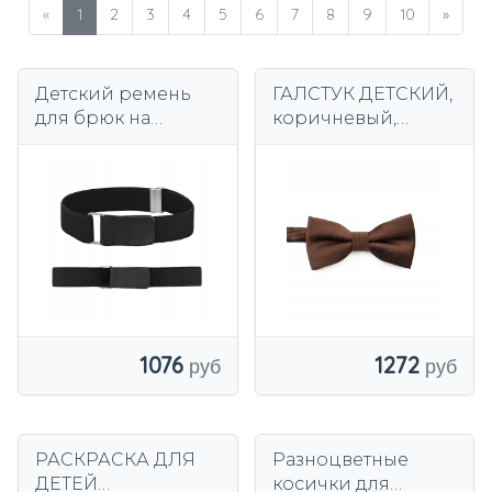
«
1
2
3
4
5
6
7
8
9
10
»
Детский ремень
ГАЛСТУК ДЕТСКИЙ,
для брюк на
коричневый,
липучке
регулируемый,
эластичный для
элегантный, 1-10
девочек и
лет.
мальчиков цвета
1272
1076
РАСКРАСКА ДЛЯ
Разноцветные
ДЕТЕЙ
косички для