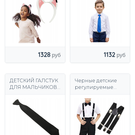
ГАБИ КОШАЧЬИ
причастие,
УШИ ПОВЯЗКА НА
свадьба, академия.
ГОЛОВУ
КУКОЛЬНЫЙ ДОМ
ГАББИ КОШАЧЬИ
УШИ
1328
1132
ДЕТСКИЙ ГАЛСТУК
Черные детские
ДЛЯ МАЛЬЧИКОВ,
регулируемые
ЭЛАСТИЧНАЯ
подтяжки для
ЛЕНТА, ЧЕРНЫЙ -
мальчиков
ЦВЕТА