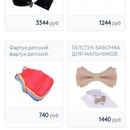
3344
1244
Фартук детский
ГАЛСТУК-БАБОЧКА
фартук детский
ДЛЯ МАЛЬЧИКОВ
фартук
ДЕТСКИЙ Галстук-
бабочка бежевого
цвета АЛМАЗ 5-12
лет
740
1440