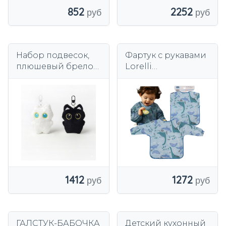
852
2252
Набор подвесок,
Фартук с рукавами
плюшевый брелок
Lorelli
с изображением
водонепроницаем
кота, черно-белая
ый
сумка-рюкзак
полукомбинезон
каваи 8 см
на липучке для
мальчика
1412
1272
ГАЛСТУК-БАБОЧКА
Детский кухонный