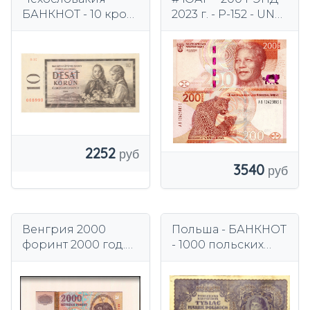
БАНКНОТ - 10 крон
2023 г. - P-152 - UNC
1960 - ОРАВА - Дети
(Леопард)
2252
3540
Венгрия 2000
Польша - БАНКНОТ
форинт 2000 год.
- 1000 польских
Seria MM -
марок 1919 года -
MILLENNIUM - UNC
Тадеуш Костюшко
FOLDER