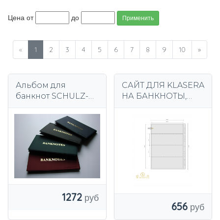
Цена от
до
Применить
«
1
2
3
4
5
6
7
8
9
10
»
Альбом для
САЙТ ДЛЯ KLASERA
банкнот SCHULZ-
НА БАНКНОТЫ,
MARCIA новинка
ТИП 4, А4,
Премиум супер
УНИВЕРСАЛЬНАЯ
качество !!
1272
656