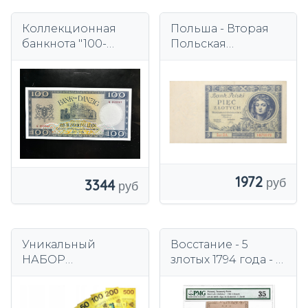
Коллекционная
Польша - Вторая
банкнота "100-
Польская
летие создания
Республика -
Гданьского Банка"
БАНКНОТ - 5 злотых
злотых 1930 года -
Кастеланка Яна
Матейко
1972
3344
Уникальный
Восстание - 5
НАБОР
злотых 1794 года - с
ПОЗОЛОЧЕННЫХ
ошибкой "фонды" -
БАНКНОТ ПВХ.
Серия N.B 2.
Идеально