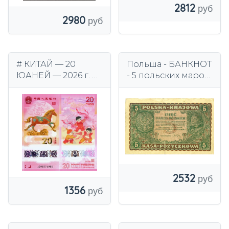
2812
2980
# КИТАЙ — 20
Польша - БАНКНОТ
ЮАНЕЙ — 2026 г. —
- 5 польских марок
P-922 — полимер
1919 года - Тадеуш
UNC.
Костюшко
2532
1356