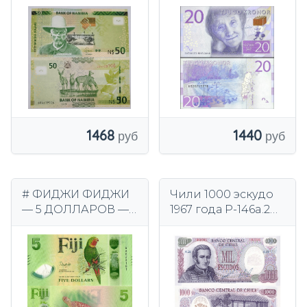
1468
1440
# ФИДЖИ ФИДЖИ
Чили 1000 эскудо
— 5 ДОЛЛАРОВ —
1967 года P-146a.2
2026 — P-NEW —
UNC
полимер UNC
(серия АА)