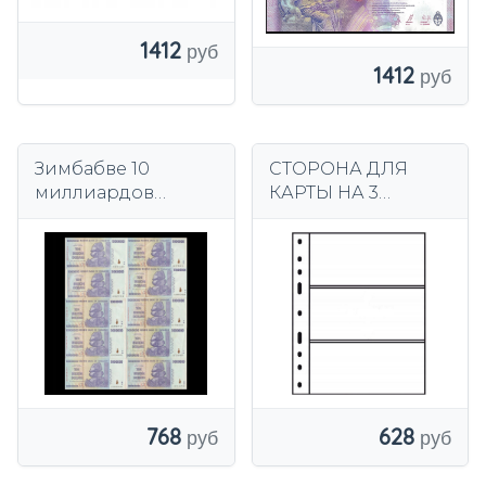
1412
1412
Зимбабве 10
СТОРОНА ДЛЯ
миллиардов
КАРТЫ НА 3
долларов 2008
БАНКНОТЫ А4
года P-85 Тираж
GRANDE EASY
SH312 1 ШТ.
LEUCHTTURM
628
768