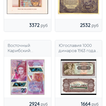
3372
2532
Восточный
Югославия 1000
Карибский
динаров 1963 года
бассейн 20 доллар
P-75 UNC-
2019 P-57A UNC
полимер
2924
1664