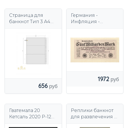
Страница для
Германия -
банкнот Тип 3 A4
Инфляция -
универсальный
БАНКНОТА - 5
миллиардов марок
1923 г. - Розенберг:
120
1972
656
Гватемала 20
Реплики банкнот
Кетсаль 2020 P-124i
для развлечения и
UNC
обучения, набор