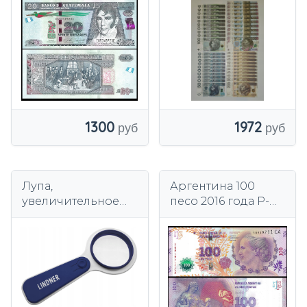
номиналом 50-500
злотых - по 10 штук.
1300
1972
Лупа,
Аргентина 100
увеличительное
песо 2016 года P-
стекло,
358 UNC
светодиодная
подсветка, 5х
Линднера