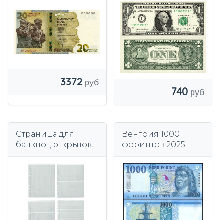
папка UNC
Миннеаполис)
3372
740
Страница для
Венгрия 1000
банкнот, открыток,
форинтов 2025
конвертов MARCIA-
года P-203f UNC
SCHULZ PREMIUM