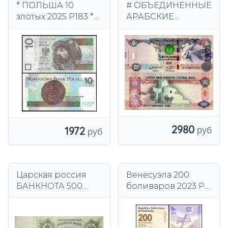
* ПОЛЬША 10
# ОБЪЕДИНЕННЫЕ
злотых 2025 P183 *
АРАБСКИЕ
Состояние UNC *
ЭМИРАТЫ – 50
Серия CL *
ДИРХАМОВ – P-29f
Переходная серия
– 2016 – UNC
2980
1972
Царская россия
Венесуэла 200
БАНКНОТА 500
боливаров 2023 P-
Рублей 1912 года -
120 UNC
БОЛЬШОЙ
ФОРМАТ