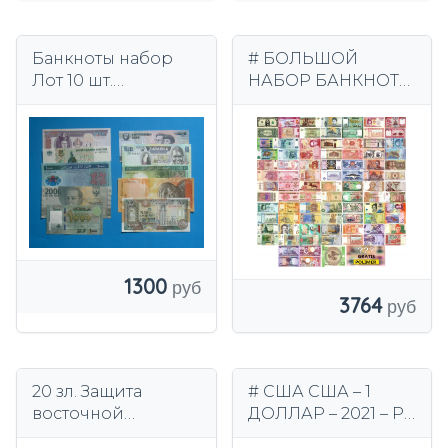
Банкноты набор
# БОЛЬШОЙ
Лот 10 шт.
НАБОР БАНКНОТ
Различное
МИРА UNC +
состояние UNC,
БЕСПЛАТНО
включая полимер
1300
3764
20 зл. Защита
# США США – 1
восточной
ДОЛЛАР – 2021 – P-
границы Польши +
549 – UNC (I –