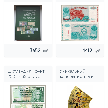
годов.Подробный
Динар 1993 P-R27
UNC
1412
3652
Шотландия 1 фунт
Уникальный
2001 P-351e UNC
коллекционный
набор
позолоченных
банкнот из ПВХ
НБА «ДЖЕЙМС
Леброн»