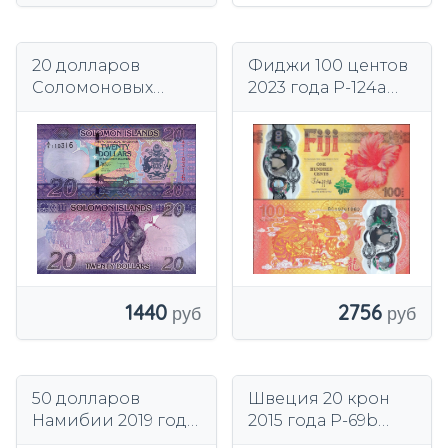
20 долларов
Фиджи 100 центов
Соломоновых
2023 года P-124a
Островов 2017 года
UNC (иногда)
P-34 UNC
1440
2756
50 долларов
Швеция 20 крон
Намибии 2019 года
2015 года P-69b
P-13c UNC
UNC