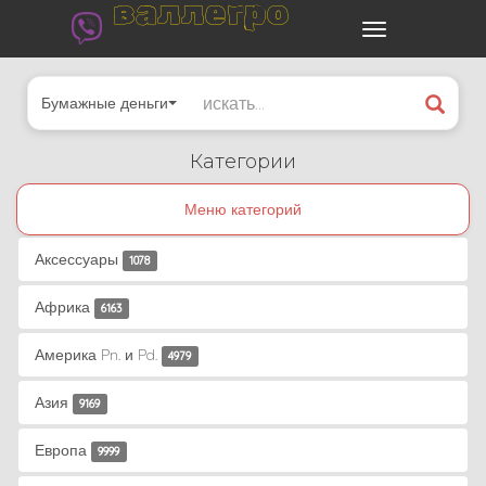
валлегро
Бумажные деньги
Категории
Меню категорий
Аксессуары
1078
Африка
6163
Америка Pn. и Pd.
4979
Азия
9169
Европа
9999