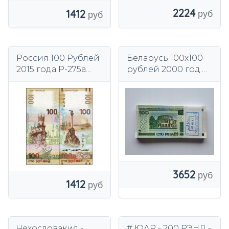
2224
1412
Россия 100 Рублей
Беларусь 100х100
2015 года Р-275а
рублей 2000 год.
UNC
"Банковский Пакет"
100 штук !!!
3652
1412
Чехословакия -
# ЮАР - 200 РЭНД -