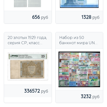
1328
656
20 злотых 1929 года,
Набор из 50
серия CP, класс
банкнот мира UNC
ПМГ 25.
каждая из разных
стран
336572
3232