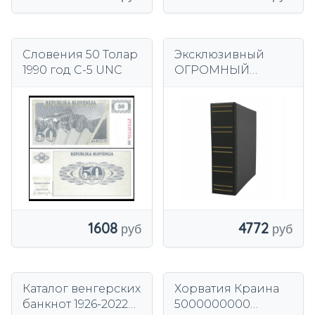
Словения 50 Толар
Эксклюзивный
1990 год С-5 UNC
ОГРОМНЫЙ
классный альбом
на 100 банкнот в
комплекте с
футляром
1608
4772
Каталог венгерских
Хорватия Краина
банкнот 1926-2022
5000000000