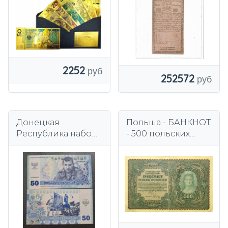
подходит в
качестве
БЕСПЛАТНОГО
ПОДАРКА.
2252
252572
Донецкая
Польша - БАНКНОТ
Республика набор
- 500 польских
из 7 банкнот 50-
марок 1919 года -
100-200-500-1000-
Королева Ядвига
2000-5000 2018г
Анжуйская