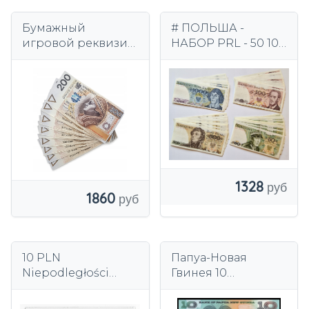
Бумажный
# ПОЛЬША -
игровой реквизит
НАБОР PRL - 50 100
100 шт.
500 1000 злотых -
двусторонний
1982-88 - XF
набор R008
1328
1860
10 PLN
Папуа-Новая
Niepodległości
Гвинея 10
PMG 67 низкий
китайских 1998
номер 227 UNC 10
года P-17 UNC