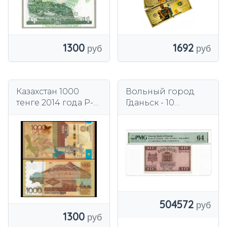
1300
1692
Казахстан 1000
Вольный город
тенге 2014 года P-
Гданьск - 10
45b UNC
гульденов 1930 г. -
Оценка PMG 64.
504572
1300