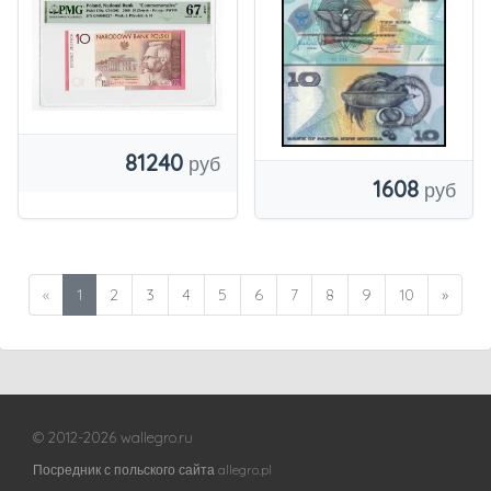
PLN 2008 NBP
PWPW
81240
1608
«
1
2
3
4
5
6
7
8
9
10
»
© 2012-2026 wallegro.ru
Посредник с польского сайта allegro.pl