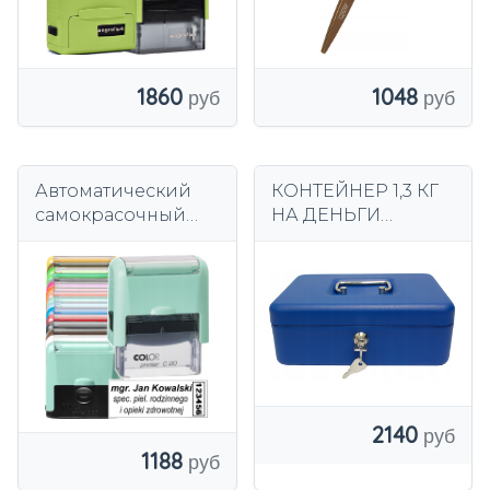
1048
1860
Автоматический
КОНТЕЙНЕР 1,3 КГ
самокрасочный
НА ДЕНЬГИ
штамп COLOP
250x180x90 СЕЙФ
Compact Pro C20, 1-
картридж
4 строки текста
2140
1188