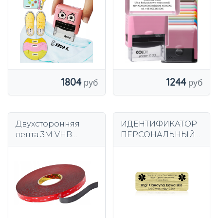
одежды Детский
47х18мм 16 цветов
сад розовый
1804
1244
Двухсторонняя
ИДЕНТИФИКАТОР
лента 3M VHB
ПЕРСОНАЛЬНЫЙ
RP45F сильная
ИМЕННОЙ
хорошая 6mm/3M
ЗАСТЕЖКА -
МАГНИТ