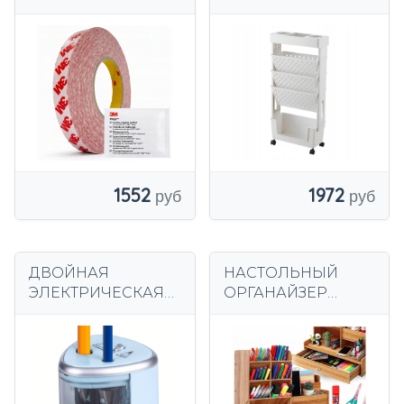
ДВУСТОРОННЯЯ
колесиках
GPT-020,
Многофункционал
прозрачная,
ьная полка на
прочная +
тележке
очиститель
1552
1972
ДВОЙНАЯ
НАСТОЛЬНЫЙ
ЭЛЕКТРИЧЕСКАЯ
ОРГАНАЙЗЕР
ТОЧИЛКА 6-8/9-12
ЯЩИК ДЛЯ
мм мелки
ИНСТРУМЕНТОВ
АВТОМАТИЧЕСКАЯ
РУЧКИ,
МАШИНА
ДЕРЕВЯННЫЕ,
КОРИЧНЕВЫЕ С