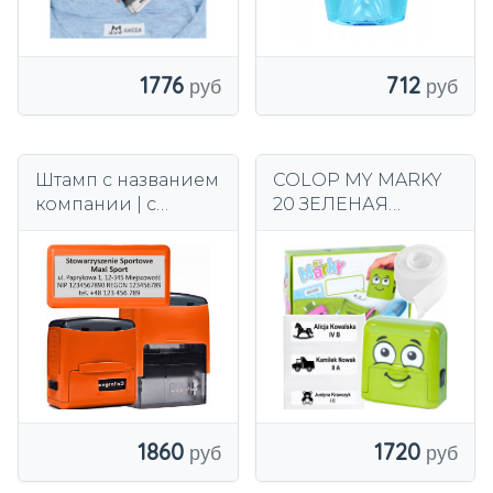
1776
712
Штамп с названием
COLOP MY MARKY
компании | с
20 ЗЕЛЕНАЯ
вашим
МАРКА ОДЕЖДЫ С
ЛОГОТИПОМ |
ЛЕНТОЙ И
ПРОЕКТ | B3s
ЭТИКЕТКАМИ
ваграф до 6 строк
1860
1720