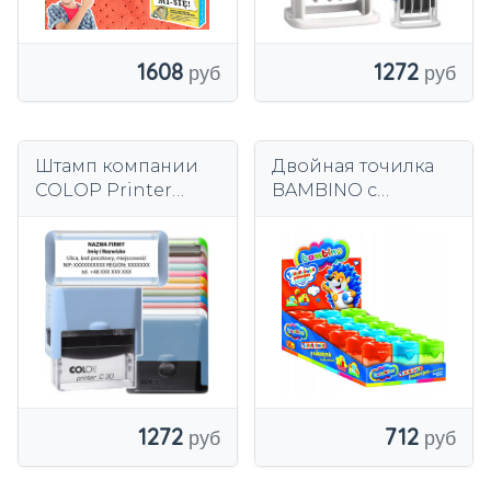
1608
1272
Штамп компании
Двойная точилка
COLOP Printer
BAMBINO с
Compact PRO C30
контейнером.
отражение
47х18мм 16 цветов
1272
712