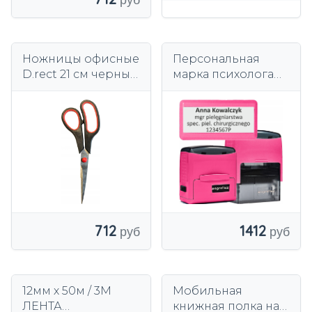
Ножницы офисные
Персональная
D.rect 21 см черные
марка психолога
SG-210
медсестры-
спасателя - Ваграф
Б2с до 4 строк
712
1412
12мм х 50м / 3М
Мобильная
ЛЕНТА
книжная полка на