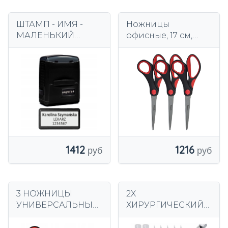
ШТАМП - ИМЯ -
Ножницы
МАЛЕНЬКИЙ
офисные, 17 см,
КАРМАН - до 3
нержавеющая
строк Штамп B1s -
сталь,
ЧЕРНЫЙ
эргономичная
резиновая ручка
Viking x 3
1412
1216
3 НОЖНИЦЫ
2X
УНИВЕРСАЛЬНЫЕ
ХИРУРГИЧЕСКИЙ
НОЖНИЦЫ ДЛЯ
НОЖ ДЛЯ
ШКОЛЬНЫХ
МОДЕЛИРОВАНИЯ