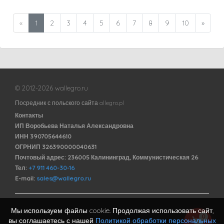
«
1
2
3
4
5
6
7
8
9
10
»
© 2012-2026 wallegro.ru
Посредник с польского сайта allegro.pl
Контакты
ИП Воробьева Наталья Александровна
ИНН 390705644610
ОГРНИП 326390000040631
Почтовый адрес: 236005 Калининград, Коммунистическая 26
Тел:
+7 911 460-30-16
E-mail:
sales@wallegro.ru
Мы используем файлы cookie. Продолжая использовать сайт,
Договор оферты
0
вы соглашаетесь с нашей
Политикой обработки персональных
Политика обработки персональных данных