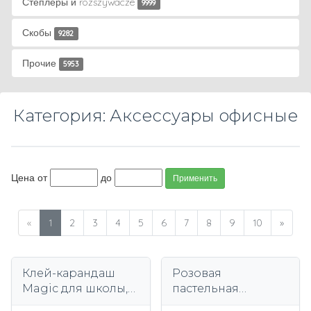
Степлеры и rozszywacze
9999
Скобы
9282
Прочие
5953
Категория: Аксессуары офисные
Цена от
до
Применить
«
1
2
3
4
5
6
7
8
9
10
»
Клей-карандаш
Розовая
Magic для школы,
пастельная
офиса,
корпоративная