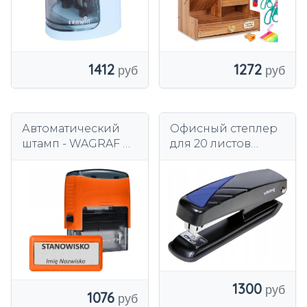
ЯЩИКОМ
1412
1272
Автоматический
Офисный степлер
штамп - WAGRAF B2
для 20 листов
- COMPANY
Viking Black Metal
(самокрасочный) -
эргономичный
БЕЗ КРЫШКИ
1300
1076