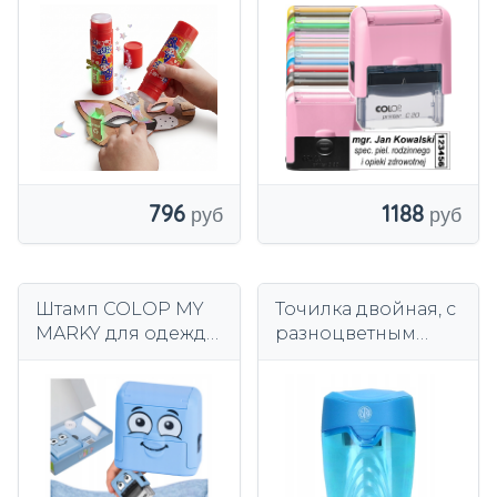
бесцветный,
офисная марка
универсальный, 20
COLOP C20 с
г, сильный
ластиком
796
1188
Штамп COLOP MY
Точилка двойная, с
MARKY для одежды
разноцветным
с именем, школой,
контейнером Astra.
проектом детского
сада