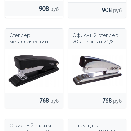
908
908
Степлер
Офисный степлер
металлический
20k черный 24/6
офисный D.RECT ​​
Eagle 205
315 на 30 листов,
черный
768
768
Офисный зажим
Штамп для