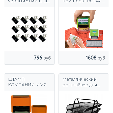
черный 51 мм 12 шт.
принтера TRODAT
Сильный
НЕ ПОТЕРЯЛИ
МОЮ ОДЕЖДУ,
ДЕТСКИЕ ВЕЩИ
796
1608
ШТАМП
Металлический
КОМПАНИИ, ИМЯ
органайзер для
ВРАЧА, ЛОГОТИП
инструментов с 3
ОФИСА, до 6 строк,
ящиками для
7 цветов
набора
документов
формата А4