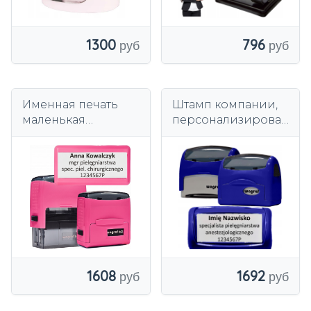
1300
796
Именная печать
Штамп компании,
маленькая
персонализирован
персонализирован
ный маленький
ная - фирменная-
карман - PREINK -
до 4 строк Wagraf
высокая печать
B2s
формата А2 до 5
строк
1608
1692