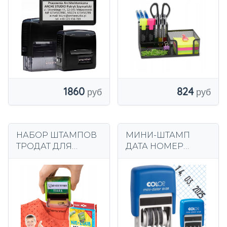
ЛОГОТИПОМ до 6
контейнер для
строк
стола
1860
824
НАБОР ШТАМПОВ
МИНИ-ШТАМП
ТРОДАТ ДЛЯ
ДАТА НОМЕР
МАРКИРОВКИ
ШТАМПА ДАТА
ОДЕЖДЫ С
ДЕНЬ МЕСЯЦ ГОД
ПЕРСОНАЛИЗИРО
СИНИЙ COLOP
ВАННЫМ текстом
S120