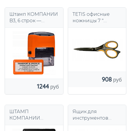
Штамп КОМПАНИИ
TETIS офисные
B3, 6 строк —
ножницы 7 "
базовая модель
желтый GN280-YB
без колпачка
908
1244
ШТАМП
Ящик для
КОМПАНИИ
инструментов
Wagraf B3s ИМЯ
органайзер
ВРАЧА - с вашим
металлический