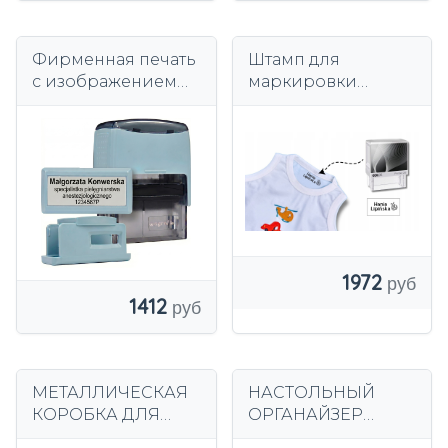
Фирменная печать
Штамп для
с изображением
маркировки
маленького врача
одежды, детские
и медсестры -
сады, больницы,
Wagraf B2s до 4
шаблоны
строк
1972
1412
МЕТАЛЛИЧЕСКАЯ
НАСТОЛЬНЫЙ
КОРОБКА ДЛЯ
ОРГАНАЙЗЕР
ДЕНЕГ, БАНКНОТЫ,
СТОЛ-