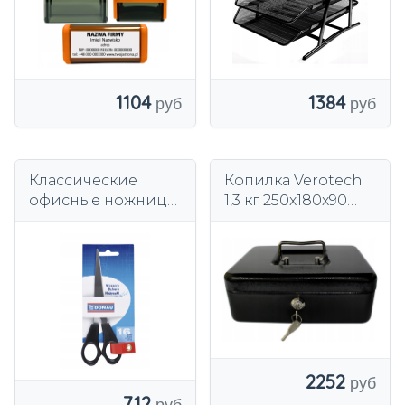
1104
1384
Классические
Копилка Verotech
офисные ножницы
1,3 кг 250x180x90
16 см черные
SAFE
ножницы
2252
712