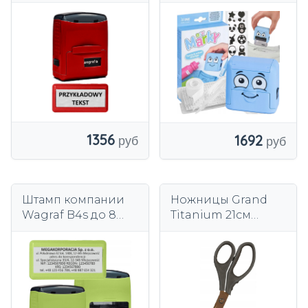
строки —
COLOP MY MARKY
закрытый,
DIY, синий, имя,
компактный —
слой
КРАСНЫЙ
1356
1692
Штамп компании
Ножницы Grand
Wagraf B4s до 8
Titanium 21см
строк - Закрытый,
серые
Компактный - С
ВИЛКОЙ