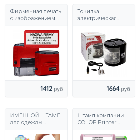
Фирменная печать
Точилка
с изображением
электрическая
маленького врача
двойная черная
и медсестры -
Eagle
Wagraf B2s до 4
строк
1412
1664
ИМЕННОЙ ШТАМП
Штамп компании
для одежды
COLOP Printer
Детская
Compact PRO C30
маркировка
отражение