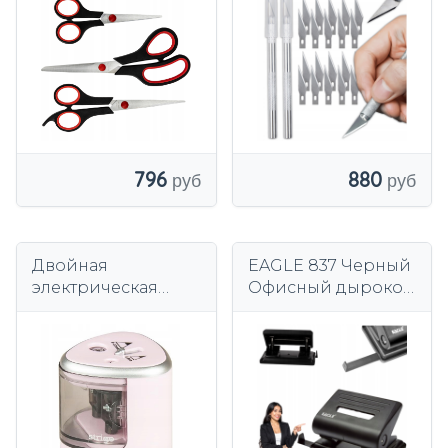
ОФИСНЫХ
СКАЛЬПЕЛЯ
ПРОЧНЫХ,
НАБОР ТОЧНЫХ
ОСТРЫХ
НОЖЕЙ + 20
Портновских
ЛЕЗВИЙ
796
880
Двойная
EAGLE 837 Черный
электрическая
Офисный дырокол
точилка STRIGO,
25 листов
светло-розовая
SSC345