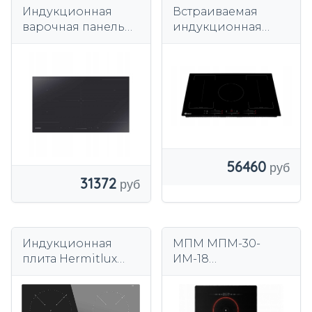
Индукционная
Встраиваемая
варочная панель
индукционная
Hoover HIFS954SC с
варочная панель
5 встроенными
90см Schild 900SFI
зонами нагрева
56460
31372
Индукционная
МПМ МПМ-30-
плита Hermitlux
ИМ-18
IM4T 60см 4 поля
индукционная
варочная панель