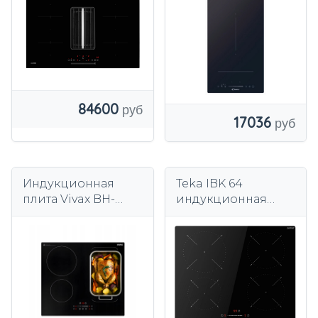
ЧЕРНАЯ
84600
17036
Индукционная
Teka IBK 64
плита Vivax BH-
индукционная
04MFZIN
плита 9 уровней 7,4
кВт 4 зоны