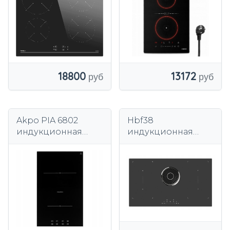
18800
13172
Akpo PIA 6802
Hbf38
индукционная
индукционная
варочная панель
плита со
30см 3,6Вт Черный
встроенной
вытяжкой зона
приготовления 90
см