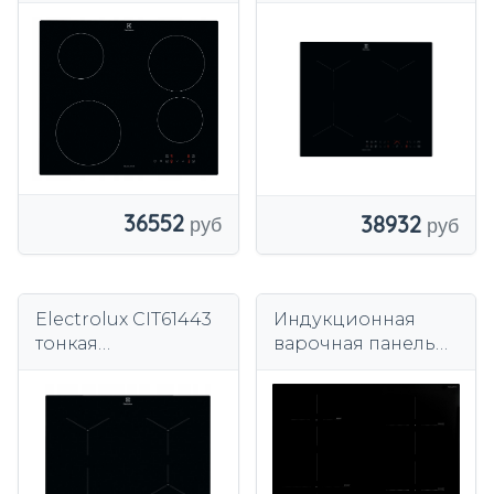
LIB60424CK
LIL61434C черная
черный
36552
38932
Electrolux CIT61443
Индукционная
тонкая
варочная панель
индукционная
Kernau Basic BKIH
варочная панель
6418-4B
H2H