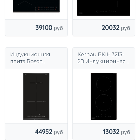
20032
39100
Индукционная
Kernau BKIH 3213-
плита Bosch
2B Индукционная
PIB375FB1E
варочная панель
Booster Таймер
ChildLock 29см
Черный
13032
44952