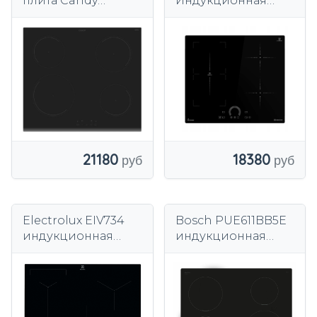
плита Candy
Индукционная
CI642CBB/1
варочная панель
59 см,
стеклокерамика, 4
поля, 8,2 кВт
21180
18380
Electrolux EIV734
Bosch PUE611BB5E
индукционная
индукционная
варочная панель 71
варочная панель
см
60 см 4 зоны,
черный