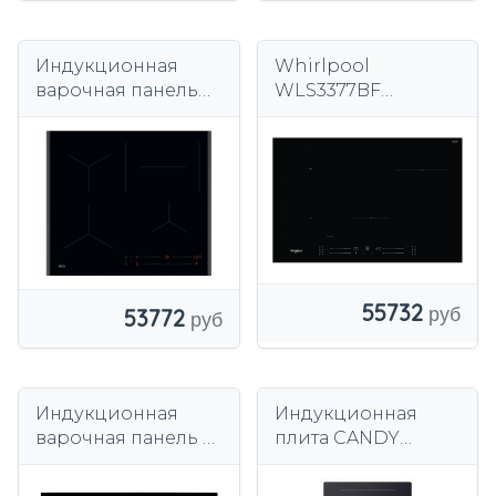
Индукционная
Whirlpool
варочная панель
WLS3377BF
AEG TO64IC0SFB
Индукционная
варочная панель 4
поля 77 см черная
55732
53772
Индукционная
Индукционная
варочная панель с
плита CANDY
вытяжкой Concept
CTP32SC E1
IDV6083bc 83 см