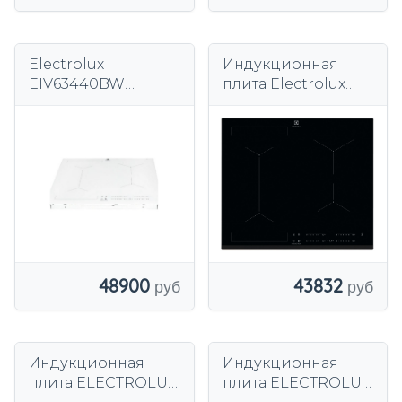
Electrolux
Индукционная
EIV63440BW
плита Electrolux
Индукционная
EIV63443 59 см
варочная панель
черное стекло
Белый
43832
48900
Индукционная
Индукционная
плита ELECTROLUX
плита ELECTROLUX