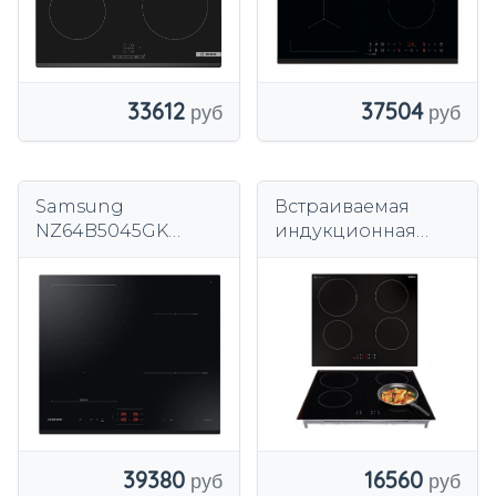
33612
37504
Samsung
Встраиваемая
NZ64B5045GK
индукционная
Индукционная
плита 60 см Vivax
варочная панель 4
BH-04MIN /
индукционные
BOOSTER / TIMER
зоны 59 см Черный
230/400 Вт
39380
16560