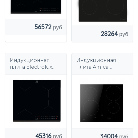
56572
28264
Индукционная
Индукционная
плита Electrolux
плита Amica
EIS62443
PIH6540PHTULN, 59
см, 3,7 кВт, таймер
PowerBoost
Plug&Play
45316
34004