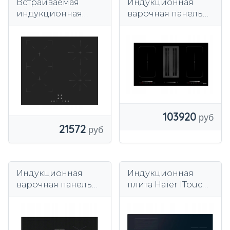
Встраиваемая
Индукционная
индукционная
варочная панель
плита 4 коробки
Schild c9SET,
BOOSTER 60 см
черный,
FLEX ZONE Black
стеклокерамика, 4
Glass
зоны, с вытяжкой
103920
21572
Индукционная
Индукционная
варочная панель
плита Haier ITouch
AEG TH84CB03FZ
6
SaphirMatt
Комбинированная
варочная панель
HAMTSJ86TFTCF/1