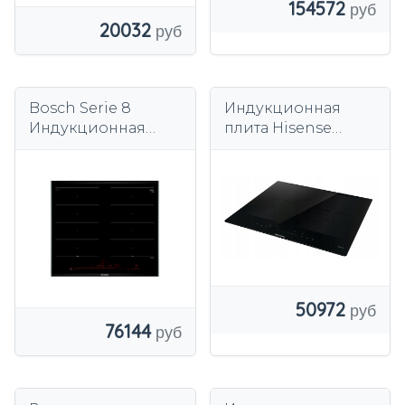
154572
20032
Bosch Serie 8
Индукционная
Индукционная
плита Hisense
варочная панель
I6443C
60 см с
FlexInduction
PXX675DC1E
50972
76144