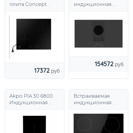
плита Concept
индукционная
IDV1260
плита HBF38-F со
встроенной
вытяжкой / зона
приготовления 90
154572
17372
Akpo PIA 30 6800
Встраиваемая
Индукционная
индукционная
варочная панель
варочная панель
30см
Amica PI6501 с 4
конфорками,
черная