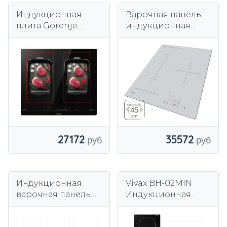
Индукционная
Варочная панель
плита Gorenje
индукционная
IS646
MPM MPM-45-IM-
16/W 45см 3 поля
Белый
35572
27172
Индукционная
Vivax BH-02MIN
варочная панель
Индукционная
Electrolux
варочная панель
MEXIV60B2
3500 Вт 2 конфорки