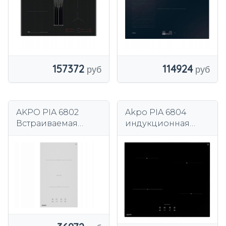
80см hOn WiFi
114924
157372
AKPO PIA 6802
Akpo PIA 6804
Встраиваемая
индукционная
индукционная
варочная панель 4
варочная панель -
Pola Black
2 поля