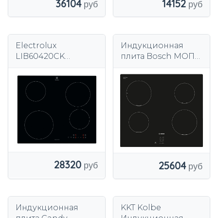
36104
14152
Electrolux
Индукционная
LIB60420CK
плита Bosch МОПС
индукционная
611AA5E
варочная панель
PowerBoost 60 см
59 см, черное
стекло
28320
25604
Индукционная
KKT Kolbe