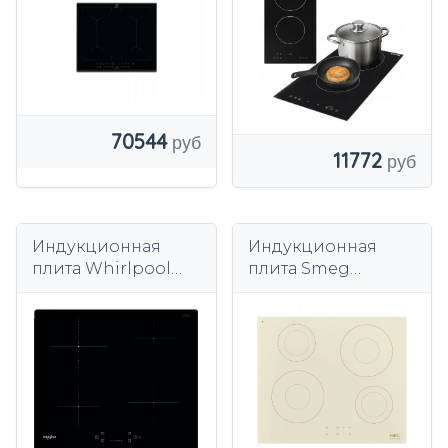
Бустер Таймер
стеклокерамика
70544
11772
Индукционная
Индукционная
плита Whirlpool
плита Smeg
WS QS460 NE 4
SI2641DP
конфорки