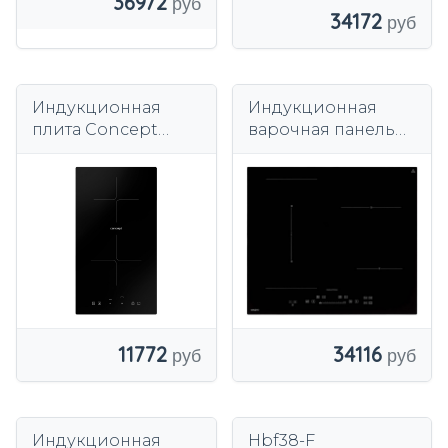
36972
34172
Индукционная
Индукционная
плита Concept
варочная панель
IDV1430
Akpo PIA6800
11772
34116
Индукционная
Hbf38-F