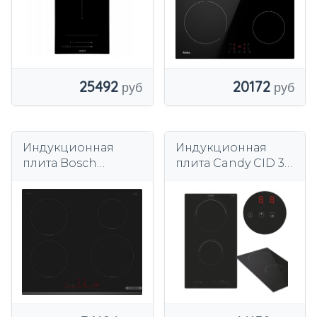
25492
20172
Индукционная
Индукционная
плита Bosch
плита Candy CID 30
PIE631HB1E
1