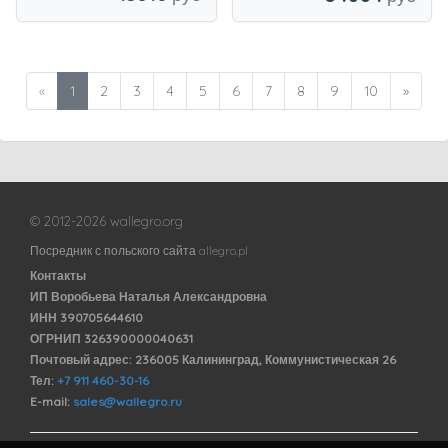
«
1
2
3
4
5
6
7
8
9
10
»
© 2012-2026 wallegro.org
Посредник с польского сайта allegro.pl
Контакты
ИП Воробьева Наталья Александровна
ИНН 390705644610
ОГРНИП 326390000040631
Почтовый адрес: 236005 Калининград, Коммунистическая 26
Тел:
+7 911 460-30-16
E-mail:
sales@wallegro.ru