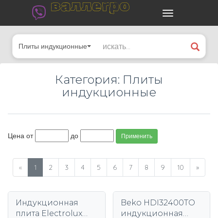
валлегро
Плиты индукционные
Категория: Плиты
индукционные
Цена от
до
Применить
«
1
2
3
4
5
6
7
8
9
10
»
Индукционная
Beko HDI32400TO
плита Electrolux
индукционная