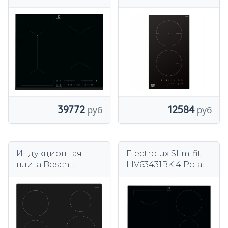
EIV634
варочная панель
28,8 см 2 зоны
черный
39772
12584
Индукционная
Electrolux Slim-fit
плита Bosch
LIV63431BK 4 Pola
PUE63RBB5E 4
индукционная
горелки черный
варочная панель,
черный, 7350 Вт