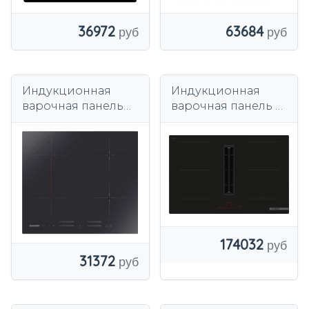
36972
63684
Индукционная
Индукционная
варочная панель
варочная панель с
Hoover
вытяжкой Bosch
HTPSJ644MCWIFI
Serie 6 PVQ811H26E
80,2 см 4 поля
174032
31372