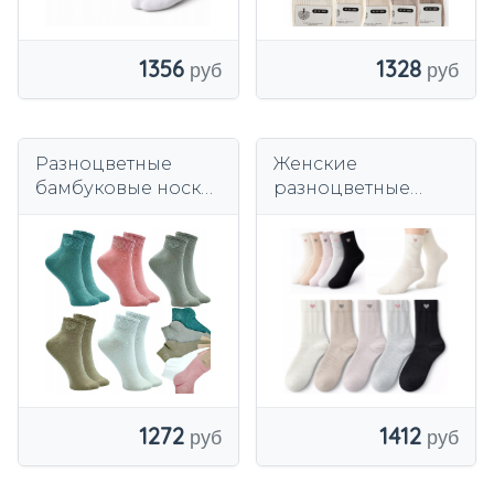
1356
1328
Разноцветные
Женские
бамбуковые носки,
разноцветные
5 пар, бесшовные,
хлопковые носки, 5
антибактериальны
пар.
е.
1272
1412