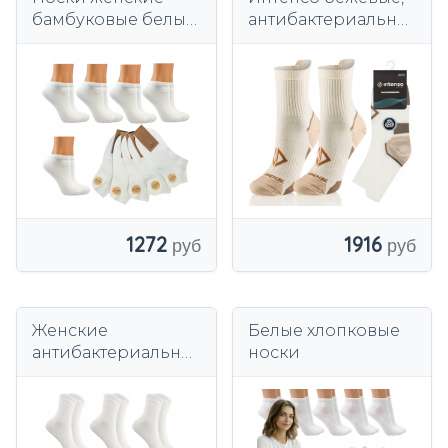
бамбуковые белые,
антибактериальны
5 пар,
е, термоактивные
антибактериальны
носки.
е, бесшовные.
1272
1916
Женские
Белые хлопковые
антибактериальны
носки
е бесшовные
носки из бамбука.