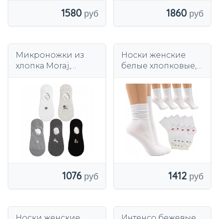
1580
1860
Микроножки из
Носки женские
хлопка Moraj,
белые хлопковые,
разноцветные.
антибактериальны
е, недавящие.
1076
1412
Носки женские
Интенсо бежевые,