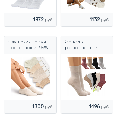
1972
1132
5 женских носков-
Женские
кроссовок из 95%
разноцветные
НАТУРАЛЬНОГО
антибактериальны
ХЛОПКА, стильные
е бамбуковые
ПРЕМИУМ
носки без
давления.
1300
1496