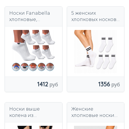
Носки Fanabella
5 женских
хлопковые,
хлопковых носков,
разноцветные,
длинные носки
набор из 6 пар.
SPORTS classic
PREMIUM
1412
1356
Носки выше
Женские
колена из
хлопковые носки
микрофибры, 60
4F белого цвета,
DEN, цветные,
набор из 5 пар.