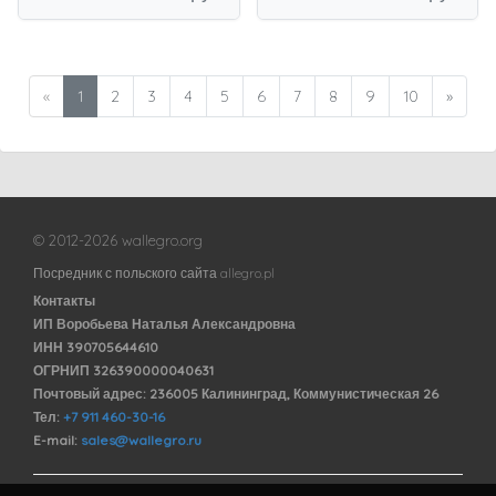
«
1
2
3
4
5
6
7
8
9
10
»
© 2012-2026 wallegro.org
Посредник с польского сайта allegro.pl
Контакты
ИП Воробьева Наталья Александровна
ИНН 390705644610
ОГРНИП 326390000040631
Почтовый адрес: 236005 Калининград, Коммунистическая 26
Тел:
+7 911 460-30-16
E-mail:
sales@wallegro.ru