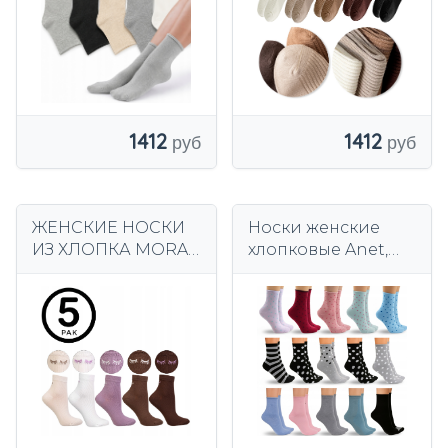
ПРЕМИУМ 5
1412
1412
ЖЕНСКИЕ НОСКИ
Носки женские
ИЗ ХЛОПКА MORAJ
хлопковые Anet,
С ВЫШИВКОЙ В
разноцветные,
РЕБРУТУ, НАБОР
набор 15 шт.
ИЗ 5 ШТ.