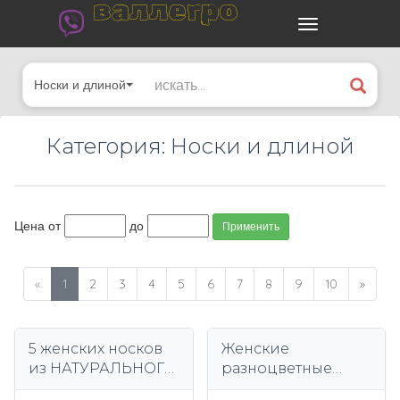
валлегро
Носки и длиной
Категория: Носки и длиной
Цена от
до
Применить
«
1
2
3
4
5
6
7
8
9
10
»
5 женских носков
Женские
из НАТУРАЛЬНОГО
разноцветные
хлопка FEET
носки из хлопка