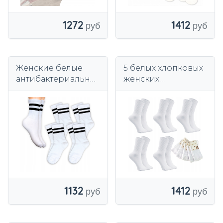
1272
1412
Женские белые
5 белых хлопковых
антибактериальны
женских
е бесшовные
спортивных
носки, набор из 5
носков премиум-
пар.
класса для фитнеса
без давления
1132
1412