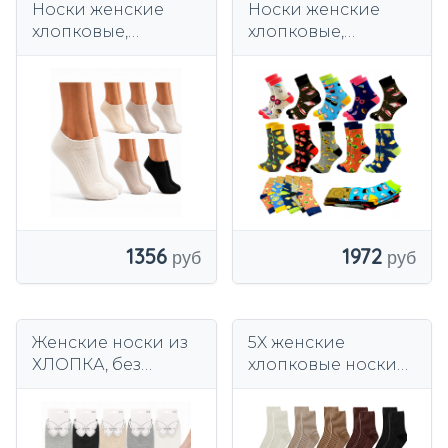
Носки женские
Носки женские
хлопковые,
хлопковые,
разноцветные, 5
разноцветные,
шт.
набор из 10 пар.
1356
1972
Женские носки из
5X женские
ХЛОПКА, без
хлопковые носки
давления,
без пуговиц 39/42
натуральные,
удобные,