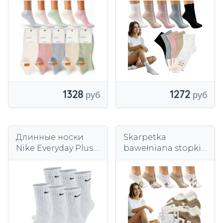
пастельные
без давления, 5 шт.
короткие носки
1328
1272
Длинные носки
Skarpetka
Nike Everyday Plus
bawełniana stopki
Cushioned DRI-FIT
nieuciskowa 5 par
SX6897, упаковка из
wielokolorowa
3 штук, размеры 41–
44