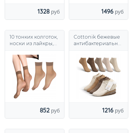
1328
1496
10 тонких колготок,
Cottonik бежевые
носки из лайкры,
антибактериальны
бежевые чулки,
е термоактивные
прочные носки
хлопковые носки
852
1216