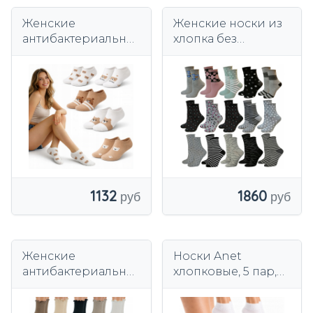
Женские
Женские носки из
антибактериальны
хлопка без
е хлопковые носки
давления, микс, 15
Anet, бежевые, 5
пар.
шт.
1132
1860
Женские
Носки Anet
антибактериальны
хлопковые, 5 пар,
е хлопковые носки
белые, бесшовные,
без давления.
антибактериальны