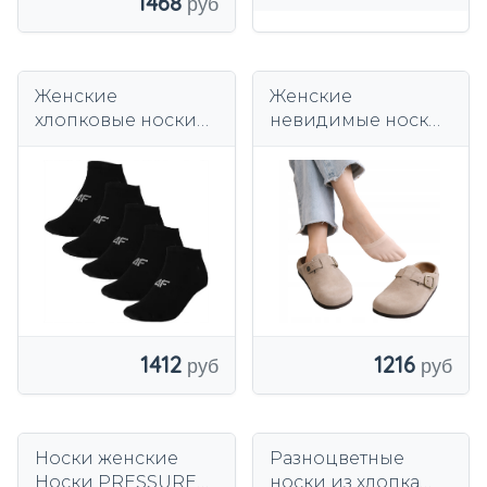
1468
Женские
Женские
хлопковые носки
невидимые носки
4F черного цвета, 5
телесного цвета в
пар
полфута для
тонкой обуви,
FEET, 5 ПАР
1412
1216
Носки женские
Разноцветные
Носки PRESSURE
носки из хлопка