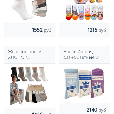
1552
1216
Женские носки
Носки Adidas,
ХЛОПОК
разноцветные, 3
ДЫШАЩИЕ
пары, размер 36-
антибактериальны
40.
е Носки премиум-
класса
2140