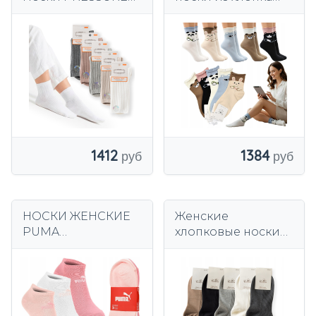
FREE Бесшовные
без давления,
95% хлопок
набор из 5 пар.
ПРЕМИУМ
1412
1384
НОСКИ ЖЕНСКИЕ
Женские
PUMA
хлопковые носки
ХЛОПКОВЫЕ 3
без давления
ПАРЫ 3 УПАКОВКИ
Fanabella, 5 шт.
3 ЦВЕТА 39/42