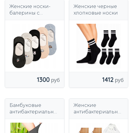
Женские носки-
Женские черные
балерины с
хлопковые носки
силиконом, 5 пар
хлопковых носков
MORAJ
1300
1412
Бамбуковые
Женские
антибактериальны
антибактериальны
е носки Dorex без
е белые
давления, 5 пар
бамбуковые носки
микростопы