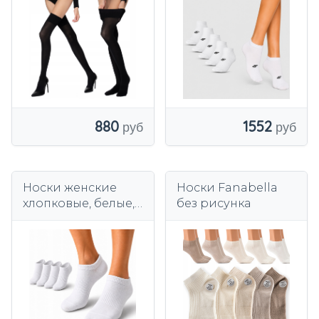
непрозрачные,
гладкие, черные.
880
1552
Носки женские
Носки Fanabella
хлопковые, белые,
без рисунка
5 шт.