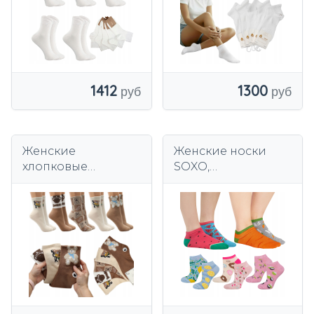
1412
1300
Женские
Женские носки
хлопковые
SOXO,
высокие носки
разноцветные
Premium Socks
ножки, 5 шт,
подарок для
девушки 35-40 лет.