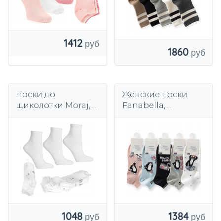
1412
1860
Носки до
Женские носки
щиколотки Moraj,
Fanabella,
хлопковые, белые,
разноцветные,
3 пары
бесшовный
хлопок, 5 пар.
1048
1384