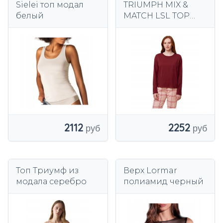
Sielei топ модал
TRIUMPH MIX &
белый
MATCH LSL TOP
CHEST POCKET 03
хлопковый
пижамный топ
2112
2252
Топ Триумф из
Верх Lormar
модала серебро
полиамид черный