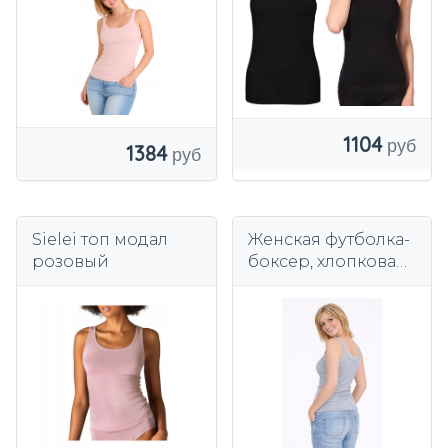
1104
1384
Sielei топ модал
Женская футболка-
розовый
боксер, хлопковая
майка, базовая
меланжевая
полоска.