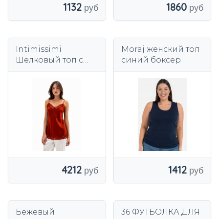
1132
1860
Intimissimi
Moraj женский топ
Шелковый топ с
синий боксер
кружевной
женской блузкой
из 100%
натурального
шелка M
4212
1412
Бежевый
36 ФУТБОЛКА ДЛЯ