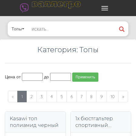
валлегро
Топы
Категория: Топы
Цена от
до
Применить
«
1
2
3
4
5
6
7
8
9
10
»
Kasawi топ
1x бюстгальтер
полиамид черный
спортивный
бюстгальтер с