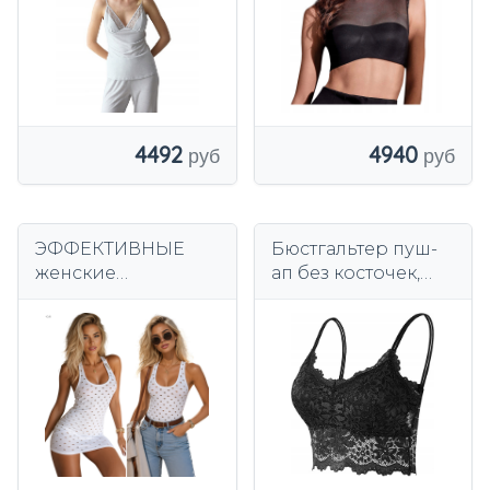
4492
4940
ЭФФЕКТИВНЫЕ
Бюстгальтер пуш-
женские
ап без косточек,
бесшовные
кружевной
боксеры S/M с
бюстгальтер без
ДЫРКИМИ 10201
косточек, черный,
M/L