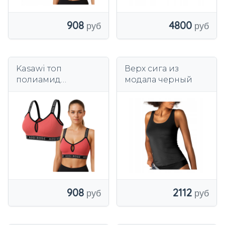
908
4800
Kasawi топ
Верх сига из
полиамид
модала черный
розовый
908
2112