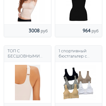
964
3008
ТОП С
1 спортивный
БЕСШОВНЫМИ
бюстгальтер с
РЕМЕНКАМИ XL
удобной застежкой
zus
спереди, размеры
2XL-3XL ЦВЕТА