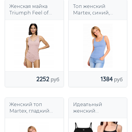
Женская майка
Топ женский
Triumph Feel of
Martex, синий,
Modal
гладкий
2252
1384
Женский топ
Идеальный
Martex, гладкий
женский
лососевый
многоцветный топ
на бретелях