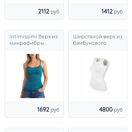
2112
1412
Intimissimi Верх из
Шерстяной верх из
микрофибры
бамбукового
Сверхлегкая майка
волокна белого
Скользкая
цвета
футболка
1692
4800