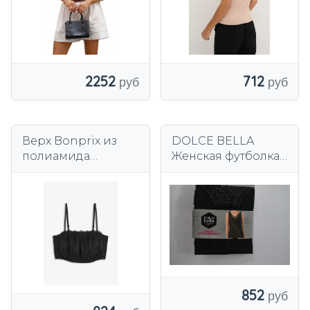
712
2252
Верх Bonprix из
DOLCE BELLA
полиамида
Женская футболка
черный
ТОП кружево
ЧЕРНАЯ 48/50
852