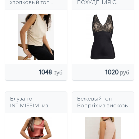
хлопковый топ
ПОХУДЕНИЯ С
Bonprix
КРУЖЕВОМ vea
1048
1020
Блуза-топ
Бежевый топ
INTIMISSIMI из
Bonprix из вискозы
шелка и модала
S/36 "Пряно-
розовый"