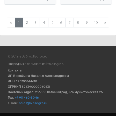
«
1
2
3
4
5
6
7
8
9
10
»
© 2012-2026 wallegro.org
Посредник с польского сайта allegro.pl
Контакты
ИП Воробьева Наталья Александровна
ИНН 390705644610
ОГРНИП 326390000040631
Почтовый адрес: 236005 Калининград, Коммунистическая 26
Тел:
+7 911 460-30-16
E-mail:
sales@wallegro.ru