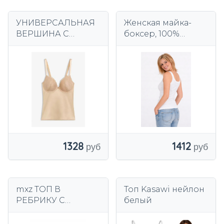
УНИВЕРСАЛЬНАЯ
Женская майка-
ВЕРШИНА С
боксер, 100%
ЖЕСТКОЙ ЧАШКОЙ
хлопок, базовый
95B aex
верх, белая
полоска.
1328
1412
mxz ТОП В
Топ Kasawi нейлон
РЕБРИКУ С
белый
КРУЖЕВОМ 46