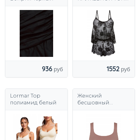
1O1H26 Bonprix
44/46
936
1552
Lormar Top
Женский
полиамид белый
бесшовный
бюстгальтер
SLOGGI Top
Bandeau ZERO Feel
2.0