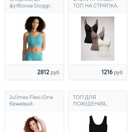
футболка Sloggi
ТОП НА СТРЯПКАХ,
ZERO Feel 2.0
3 ПАКЕТА 4ZZ
S06__XS
1216
2812
Julimex Flexi-One
ТОП ДЛЯ
бежевый
ПОХУДЕНИЯ,
UNIVERSAL classic
ЧЕРНЫЙ 2G0H21
TOP
Bonprix