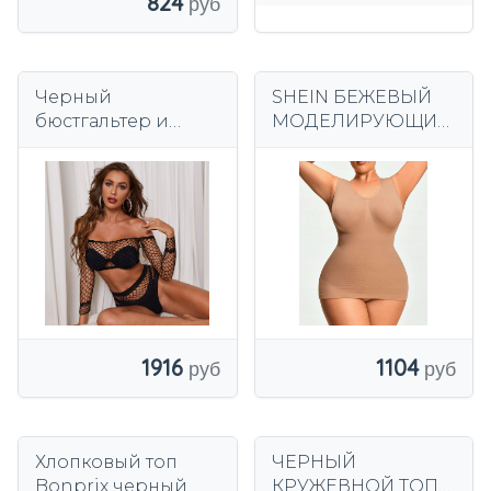
824
Черный
SHEIN БЕЖЕВЫЙ
бюстгальтер и
МОДЕЛИРУЮЩИЙ
трусики, комплект
ТОП S06__52
женского нижнего
белья, верхние
сетчатые трусики
1104
1916
Хлопковый топ
ЧЕРНЫЙ
Bonprix черный
КРУЖЕВНОЙ ТОП