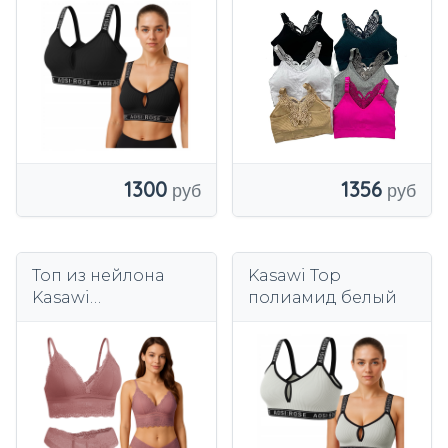
вышивкой кружева
бабочка удобный
M-L цвета
1356
1300
Топ из нейлона
Kasawi Top
Kasawi
полиамид белый
фиолетовый