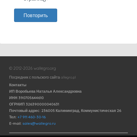
Повторить
© 2012-2026 wallegro.org
Посредник с польского сайта allegro.pl
Контакты
ИП Воробьева Наталья Александровна
ИНН 390705644610
ОГРНИП 326390000040631
Почтовый адрес: 236005 Калининград, Коммунистическая 26
Тел:
+7 911 460-30-16
E-mail:
sales@wallegro.ru