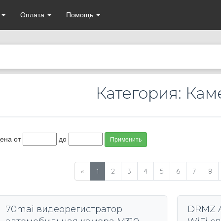
а
Оплата
Помощь
Категория: Ка
ена от
до
Применить
«
1
2
3
4
5
6
7
8
70mai видеорегистратор
DRMZ A