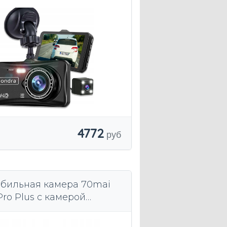
4772
бильная камера 70mai
Pro Plus с камерой
о вида RC06