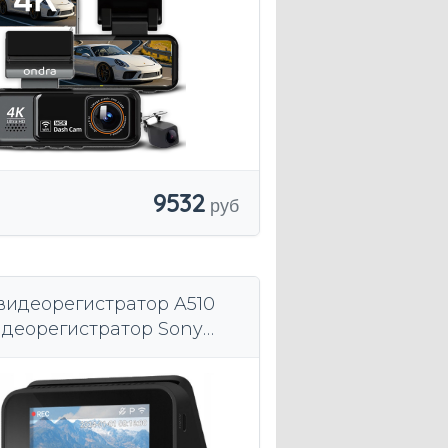
9532
видеорегистратор A510
деорегистратор Sony
S 2