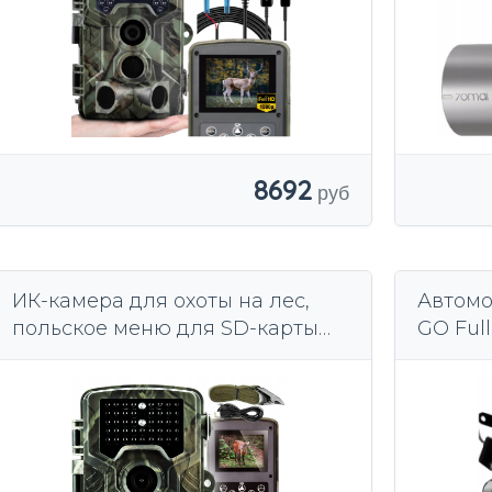
8692
ИК-камера для охоты на лес,
Автомо
польское меню для SD-карты
GO Ful
UHD 4K 50MPX
камеры