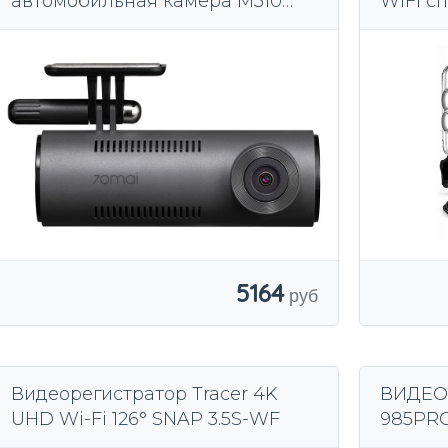
автомобильная камера M310
WiFi с
Dash Cam темно-серый
водоне
5164
Видеорегистратор Tracer 4K
ВИДЕО
UHD Wi-Fi 126° SNAP 3.5S-WF
985PR