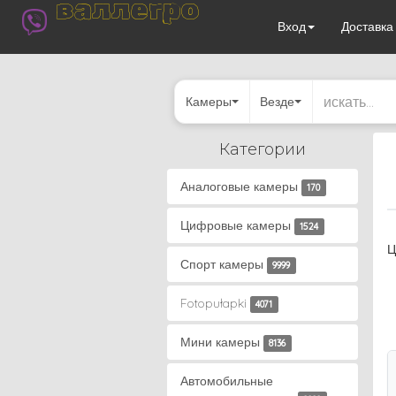
валлегро
Вход
Доставк
Камеры
Везде
Категории
Аналоговые камеры
170
Цифровые камеры
1524
Ц
Спорт камеры
9999
Fotopułapki
4071
Мини камеры
8136
Автомобильные