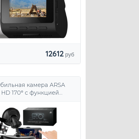
12612
бильная камера ARSA
l HD 170° с функцией
 заднего вида