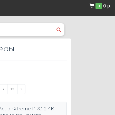
0 р.
0
меры
9
10
»
ctionXtreme PRO 2 4K