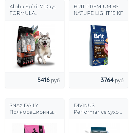
Alpha Spirit 7 Days
BRIT PREMIUM BY
FORMULA
NATURE LIGHT 15 КГ
полноценный
сухой корм для
собак 12 кг
3764
5416
SNAX DAILY
DIVINUS
Полнорационный
Performance сухой
сухой корм для
корм для собак
собак LAMB с
овчарка лабрадор
витаминами 20кг
витамины 20 кг