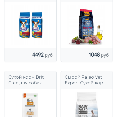
говядиной, птицей
свинина 1 кг корм
и овощами 2х13,5 кг
для собак
4492
1048
Сухой корм Brit
Сырой Paleo Vet
Care для собак
Expert Сухой корм
Гипоаллергенный
Adult Mini индейка
Юниор крупной
2 кг
породы, 12 кг