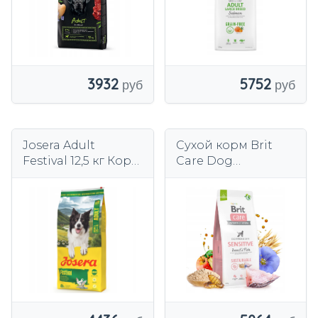
5752
3932
Josera Adult
Сухой корм Brit
Festival 12,5 кг Корм
Care Dog
​​для
Sustainable
привередливых
Sensitive 12 кг
собак с лососем и
соусом