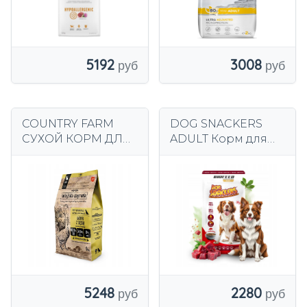
5192
3008
COUNTRY FARM
DOG SNACKERS
СУХОЙ КОРМ ДЛЯ
ADULT Корм ​​для
СОБАК ИНДЕЙКА С
взрослых собак
ГУСЕМ РАЗМЕР М 9
ГОВЯДИНА 20кг
КГ
5248
2280