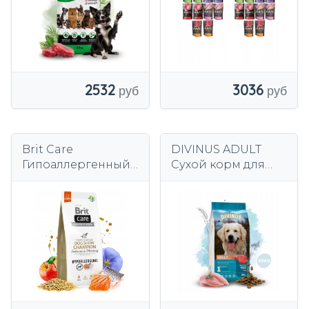
2532
3036
Brit Care
DIVINUS ADULT
Гипоаллергенный
Сухой корм для
Чемпион Выставки
собак Лабрадор
собак 12кг
Золотая овчарка,
витамины 20 кг