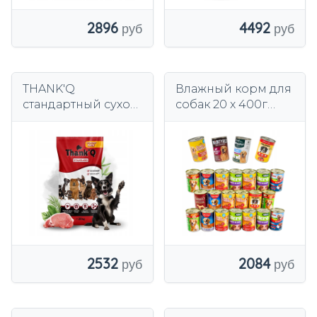
2896
4492
THANK'Q
Влажный корм для
стандартный сухой
собак 20 х 400г
корм для собак со
Производители
вкусом ветчины с
Can Mix Банки Mix
витаминами 20 кг
со вкусами 8 кг
2532
2084