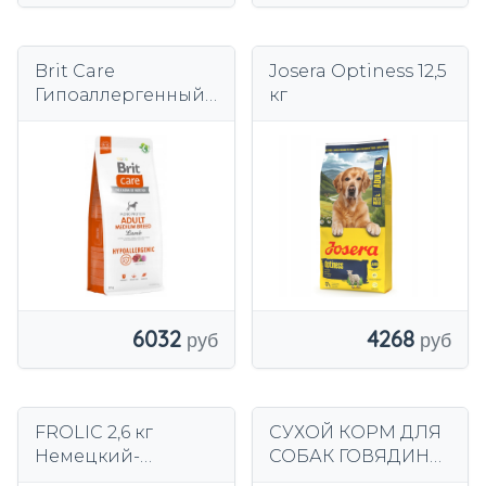
Brit Care
Josera Optiness 12,5
Гипоаллергенный
кг
взрослый корм
для ягненка
среднего размера
12 кг
6032
4268
FROLIC 2,6 кг
СУХОЙ КОРМ ДЛЯ
Немецкий-
СОБАК ГОВЯДИНА
говядина 2,6 кг
ОВОЩИ ДЛЯ