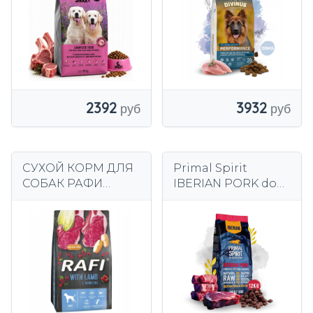
2392
3932
СУХОЙ КОРМ ДЛЯ
Primal Spirit
СОБАК РАФИ
IBERIAN PORK dog
ЛЭМБ 10КГ
food свинина
иберийская
ветчина 12 кг