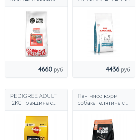
средних и крупных
ЫЙ ДЛЯ МАЛЫХ
пород свинина
СОБАК 3,5 КГ
говядина 12 кг
4436
4660
PEDIGREE ADULT
Пан мясо корм
12KG говядина с
собака телятина с
овощами сухой
индейкой
корм для собак
хрустящие XL 9 кг