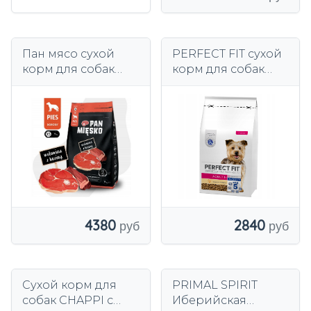
Пан мясо сухой
PERFECT FIT сухой
корм для собак
корм для собак
говядина Козин
мелких пород с
овощи маленькие
курицей 6 кг
породы XS 9 кг
4380
2840
Сухой корм для
PRIMAL SPIRIT
собак CHAPPI с
Иберийская