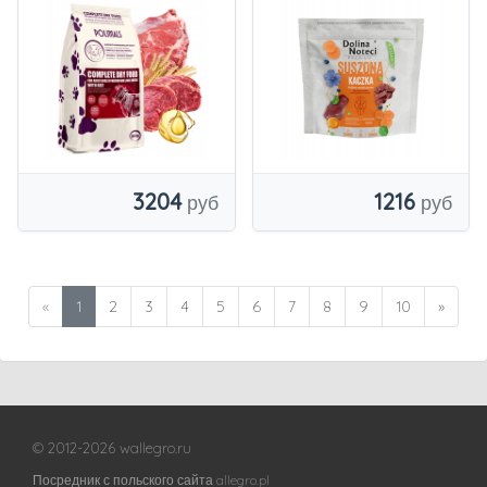
взрослых собак с
утка 1 кг
витаминами
3204
1216
«
1
2
3
4
5
6
7
8
9
10
»
© 2012-2026 wallegro.ru
Посредник с польского сайта allegro.pl