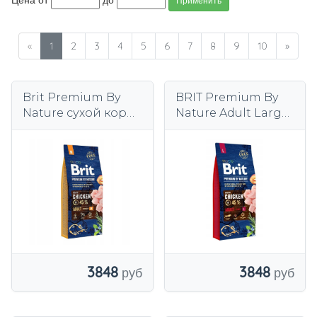
Применить
«
1
2
3
4
5
6
7
8
9
10
»
Brit Premium By
BRIT Premium By
Nature сухой корм
Nature Adult Large
с курицей для
L Курица 15 кг для
собак средних
крупных пород
пород 15 кг
3848
3848