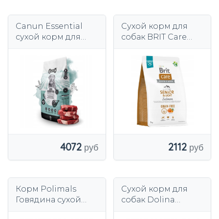
Canun Essential
Сухой корм для
сухой корм для
собак BRIT Care
взрослых собак
Grain-free
говядина 20 кг
Senior&Light с
лососем 3 кг
4072
2112
Корм Polimals
Сухой корм для
Говядина сухой
собак Dolina
для собак 20 кг для
Noteci Премиум