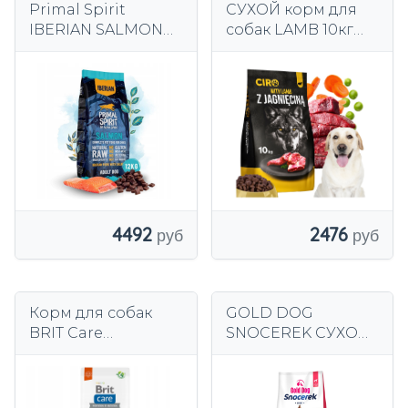
Primal Spirit
СУХОЙ корм для
IBERIAN SALMON
собак LAMB 10кг
корм для собак
LAMB ADULT
свинина лосось 12
LABRADOR
кг
GOLDEN
SHEPHERD
4492
2476
Корм для собак
GOLD DOG
BRIT Care
SNOCEREK СУХОЙ
Hypoallergenic
КОРМ ДЛЯ СОБАК
Lamb 12 кг
– ГОВЯДИНА,
ЛОСОСЬ И