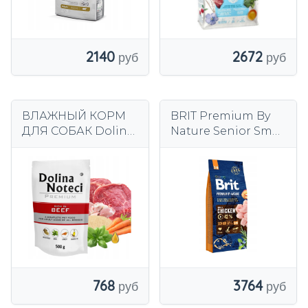
2672
2140
ВЛАЖНЫЙ КОРМ
BRIT Premium By
ДЛЯ СОБАК Dolina
Nature Senior Small
Noteci Premium, с
Medium S+M
говядиной,
Курица 15 кг
пакетик 500 г
3764
768