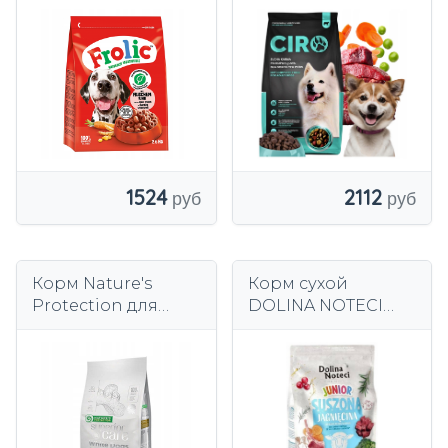
полувлажная
ВЗРОСЛЫХ
КРУПНЫХ ПОРОД
ГОВЯДИНА ЧИРО
10 КГ
1524
2112
Корм Nature's
Корм сухой
Protection для
DOLINA NOTECI
мальтийцев 1,5 кг
PREMIUM JUNIOR
ягненка
для собак и
щенков 4 кг