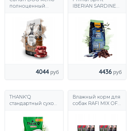
полноценный
IBERIAN SARDINE
сухой корм для
корм для собак
собак говядина
свинина сардины
витамины 20 кг
12 кг
4044
4436
THANK'Q
Влажный корм для
стандартный сухой
собак RAFI MIX OF
корм для собак со
FLAVORS 20х500г
вкусом говядины с
витаминами 20 кг