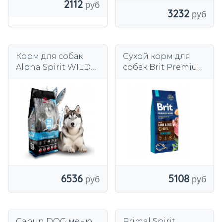
2112
3232
Корм для собак
Сухой корм для
Alpha Spirit WILD
собак Brit Premium
Fish 85% Fish Fish
by Nature Sensitive
12KG
Lamb 15 кг
6536
5108
Canun DOG меню
Primal Spirit