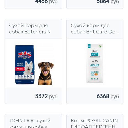
5864
4436
Сухой корм для
Сухой корм для
собак Butchers N
собак Brit Care Dog
Grain-Free Adult,
лосось и
картофель 12 кг
6368
3372
JOHN DOG сухой
Корм ROYAL CANIN
корм для собак
ГИПОАЛЛЕРГЕНН