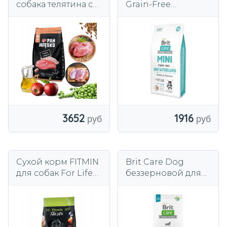
собака телятина с
Grain-Free
индейкой
Light&Sterilized
хрустящие M 9kg
сухой корм для
собак лосось 2 кг
3652
1916
Сухой корм FITMIN
Brit Care Dog
для собак For Life
беззерновой для
Adult 12кг
взрослых крупных
пород 12 кг